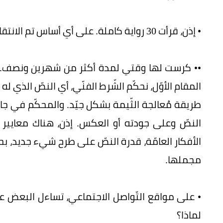
• إذن، قرأت 30 رواية كاملة. على أي أساس تم الانتقاء؟
•• كرست لها وقتي لمدة أكثر من شهرين ونصف. في
المقام الأوّل، نحكّم الشّرط الفنّي، أي النصّ الذي
طريقة مُعالجة الثّيمة بشكل جيّد. والمحكّم في جا
النصّ وعلى جودته أو العكس. إذن، هناك معايير م
الأفكار العامّة، قدرة النصّ على طرح شيء جديد، ب
مجملها.
• على مواقع التّواصل الاجتماعي، تساءل البعض عن 
لماذا؟