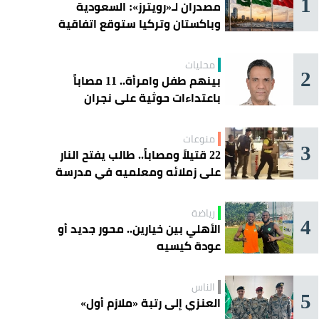
1
مصدران لـ«رويترز»: السعودية
وباكستان وتركيا ستوقع اتفاقية
«دفاع مشترك» اليوم في جدة
محليات
2
بينهم طفل وامرأة.. 11 مصاباً
باعتداءات حوثية على نجران
منوعات
3
22 قتيلاً ومصاباً.. طالب يفتح النار
على زملائه ومعلميه في مدرسة
ثانوية
رياضة
4
الأهلي بين خيارين.. محور جديد أو
عودة كيسيه
الناس
5
العنزي إلى رتبة «ملازم أول»