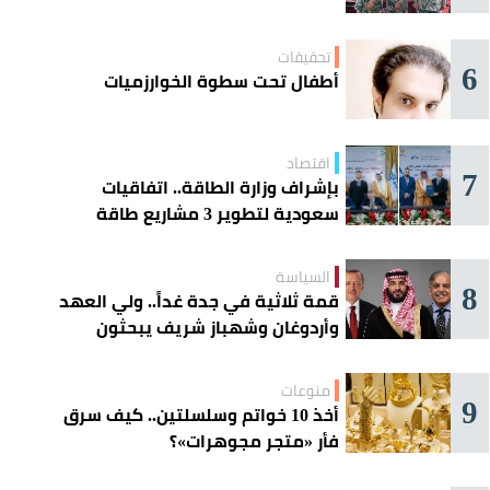
تحقيقات
6
أطفال تحت سطوة الخوارزميات
اقتصاد
7
بإشراف وزارة الطاقة.. اتفاقيات
سعودية لتطوير 3 مشاريع طاقة
شمسية في سورية
السياسة
8
قمة ثلاثية في جدة غداً.. ولي العهد
وأردوغان وشهباز شريف يبحثون
تعزيز التعاون
منوعات
9
أخذ 10 خواتم وسلسلتين.. كيف سرق
فأر «متجر مجوهرات»؟