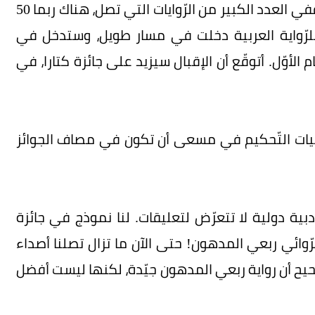
كل ما يُقدّم للجائزة يكون على مستوى فنّي عالٍ. ففي العدد الكبير من الرّوايات التي تصل، هناك ربما 50
را للرّواية العربية دخلت في مسار طويل، وستدخل في
الأوّل. أتوقّع أن الإقبال سيزيد على جائزة كتارا، في
من آليات التّحكيم في مسعى أن تكون في مصاف الجوائز
بية دولية لا تتعرّض لتعليقات. لنا نموذج في جائزة
رّوائي ربعي المدهون! حتى الآن ما تزال تصلنا أصداء
يح أن رواية ربعي المدهون جيّدة، لكنها ليست أفضل