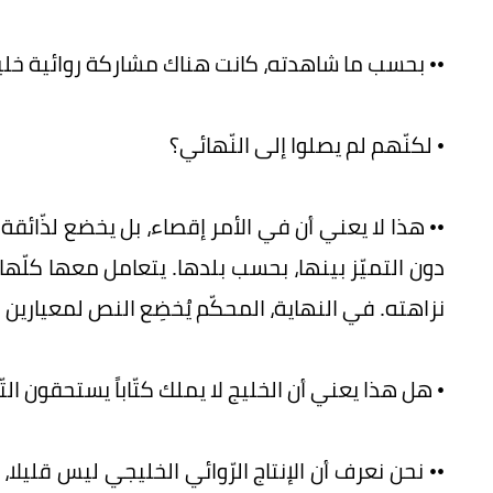
•• بحسب ما شاهدته، كانت هناك مشاركة روائية خليجية، أكثر من 0
• لكنّهم لم يصلوا إلى النّهائي؟
•• هذا لا يعني أن في الأمر إقصاء، بل يخضع لذّا
دون التميّز بينها، بحسب بلدها. يتعامل معها كلّه
نزاهته. في النهاية، المحكّم يُخضِع النص لمعيارين
• هل هذا يعني أن الخليج لا يملك كتّاباً يستحقون الت
•• نحن نعرف أن الإنتاج الرّوائي الخليجي ليس قليلا،