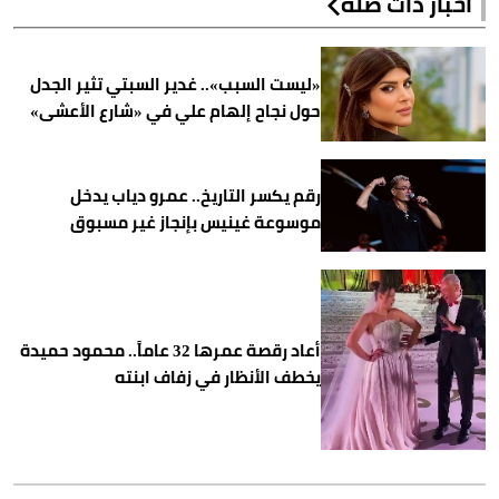
أخبار ذات صلة
«ليست السبب».. غدير السبتي تثير الجدل
حول نجاح إلهام علي في «شارع الأعشى»
رقم يكسر التاريخ.. عمرو دياب يدخل
موسوعة غينيس بإنجاز غير مسبوق
أعاد رقصة عمرها 32 عاماً.. محمود حميدة
يخطف الأنظار في زفاف ابنته