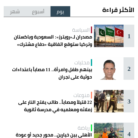
الأكثر قراءة
يوم
أسبوع
شهر
السياسة
1
مصدران لـ«رويترز»: السعودية وباكستان
وتركيا ستوقع اتفاقية «دفاع مشترك»
اليوم في جدة
محليات
2
بينهم طفل وامرأة.. 11 مصاباً باعتداءات
حوثية على نجران
منوعات
3
22 قتيلاً ومصاباً.. طالب يفتح النار على
زملائه ومعلميه في مدرسة ثانوية
رياضة
4
الأهلي بين خيارين.. محور جديد أو عودة