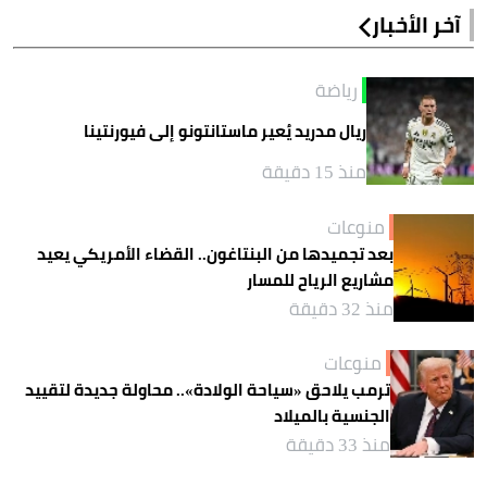
آخر الأخبار
رياضة
ريال مدريد يُعير ماستانتونو إلى فيورنتينا
منذ 15 دقيقة
منوعات
بعد تجميدها من البنتاغون.. القضاء الأمريكي يعيد
مشاريع الرياح للمسار
منذ 32 دقيقة
منوعات
ترمب يلاحق «سياحة الولادة».. محاولة جديدة لتقييد
الجنسية بالميلاد
منذ 33 دقيقة