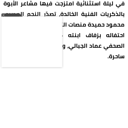
في ليلة استثنائية امتزجت فيها مشاعر الأبوة
بالذكريات الفنية الخالدة، تصدّر النجم المصري
محمود حميدة منصات التواصل الاجتماعي، عقب
احتفاله بزفاف ابنته «أمنية» على المصور
الصحفي عماد الجبالي، وسط حضور دافئ وأجواء
ساحرة.
خطف القلوب محمود حميدة بمشهد عاطفي نادراً ما
يتكرر، حيث قدم رقصة خاصة جداً مع ابنته العروس
على ألحان أغنيته الشهيرة «يا بتاع التفاح»، والتي كان
قد قدمها بصوته عام 1994 ضمن أحداث فيلمه
الأيقوني «حرب الفراولة» الذي شاركته بطولته
النجمة يسرا، ليُعيد للذاكرة مشهداً استثنائياً عمره