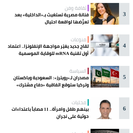
ثقافة وفن
3
فنانة مصرية تستغيث بـ«الداخلية» بعد
تعرُّضها لواقعة احتيال
منوعات
4
لقاح جديد يغيّر مواجهة الإنفلونزا.. اعتماد
أول تقنية mRNA للوقاية الموسمية
السياسة
5
مصدران لـ«رويترز»: السعودية وباكستان
وتركيا ستوقع اتفاقية «دفاع مشترك»
اليوم في جدة
محليات
6
بينهم طفل وامرأة.. 11 مصاباً باعتداءات
حوثية على نجران