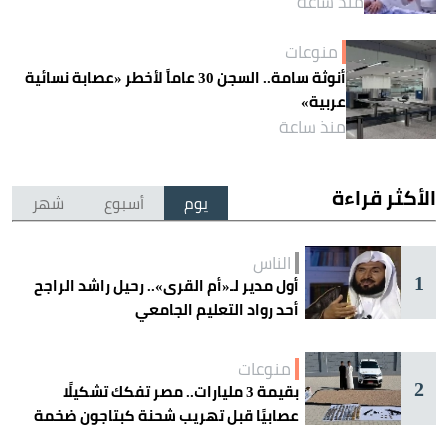
منذ ساعة
منوعات
أنوثة سامة.. السجن 30 عاماً لأخطر «عصابة نسائية
عربية»
منذ ساعة
الأكثر قراءة
يوم
أسبوع
شهر
الناس
1
أول مدير لـ«أم القرى».. رحيل راشد الراجح
أحد رواد التعليم الجامعي
منوعات
2
بقيمة 3 مليارات.. مصر تفكك تشكيلًا
عصابيًا قبل تهريب شحنة كبتاجون ضخمة