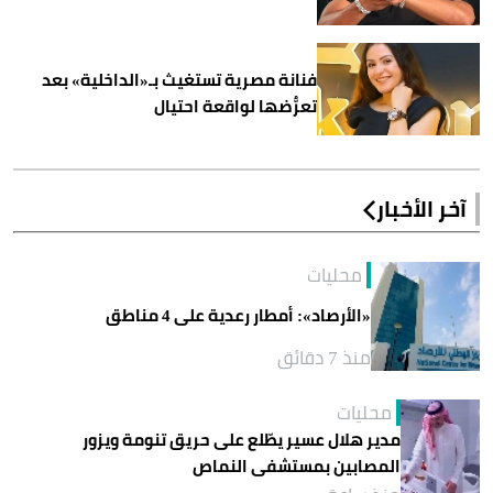
فنانة مصرية تستغيث بـ«الداخلية» بعد
تعرُّضها لواقعة احتيال
آخر الأخبار
محليات
«الأرصاد»: أمطار رعدية على 4 مناطق
منذ 7 دقائق
محليات
مدير هلال عسير يطّلع على حريق تنومة ويزور
المصابين بمستشفى النماص