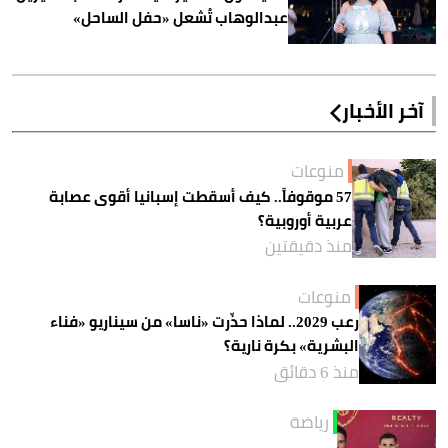
عبدالوهاب تُشعل «حفل الساحل»
آخر الأخبار
منوعات
57 موقوفاً.. كيف أسقطت إسبانيا أقوى عصابة
عربية أوروبية؟
منذ دقيقتين
منوعات
رعب 2029.. لماذا حذّرت «ناسا» من سيناريو «فناء
البشرية» بكرة نارية؟
منذ 6 دقائق
رياضة