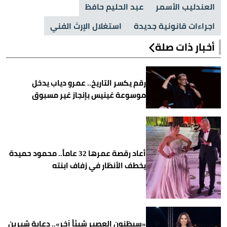
العندليب الأسمر
عبد الحليم حافظ
اجراءات قانونية جديدة
استغلال الإرث الفني
أخبار ذات صلة
رقم يكسر التاريخ.. عمرو دياب يدخل
موسوعة غينيس بإنجاز غير مسبوق
أعاد رقصة عمرها 32 عاماً.. محمود حميدة
يخطف الأنظار في زفاف ابنته
«سيظنون العصير شيئاً آخر».. دعابة شيرين