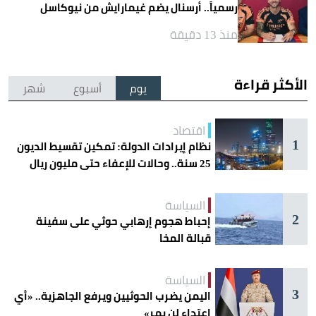
رسمياً.. أرسنال يضم غيمارايش من نيوكاسل
منذ 13 دقيقة
الأكثر قراءة
يوم
أسبوع
شهر
اقتصاد
1
نظام إيرادات الدولة: تمكين تقسيط الديون
25 سنة.. وحالات للإعفاء حتى مليون ريال
السياسة
2
إحباط هجوم إرهابي حوثي على سفينة
قبالة المخا
السياسة
3
اليمن يضرب الحوثيين ويرفع الجاهزية.. «أي
اعتداء لن يمر»