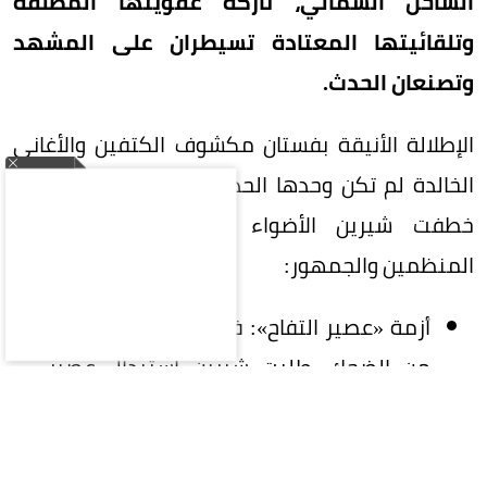
الساحل الشمالي، تاركة عفويتها المطلقة
وتلقائيتها المعتادة تسيطران على المشهد
وتصنعان الحدث.
الإطلالة الأنيقة بفستان مكشوف الكتفين والأغاني
الخالدة لم تكن وحدها الحديث الشاغل للحاضرين، بل
خطفت شيرين الأضواء بدعاباتها الخاطفة مع
المنظمين والجمهور:
أزمة «عصير التفاح»: في لقطة أثارت موجة
من الضحك، طلبت شيرين استبدال عصير
قُدم لها على المسرح، ممازحة المنظمين:
«ألم تجدوا سوى عصير التفاح هذا؟ سيظنون