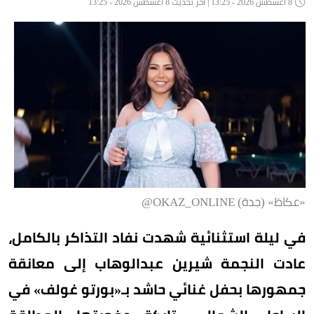
8 أغسطس 2026 - 13:25 | آخر تحديث 8 أغسطس 2026 - 13:25
«عكاظ» (جدة) OKAZ_ONLINE@
في ليلة استثنائية شهدت نفاد التذاكر بالكامل،
عادت النجمة شيرين عبدالوهاب إلى معانقة
جمهورها بحفل غنائي حاشد بـ«بورتو غولف» في