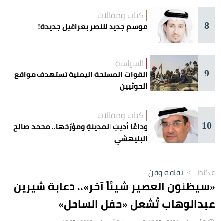
كتاب ومقالات
8
موسم جديد للنصر بعراقيل جديدة!
السياسة
9
القوات المسلحة اليمنية تستهدف مواقع
الحوثيين
كتاب ومقالات
10
وداعًا أديبَ المدينةِ ومؤرّخها.. محمد صالح
البليهشي
عكاظ
>
ثقافة وفن
«سيظنون العصير شيئاً آخر».. دعابة شيرين
عبدالوهاب تُشعل «حفل الساحل»