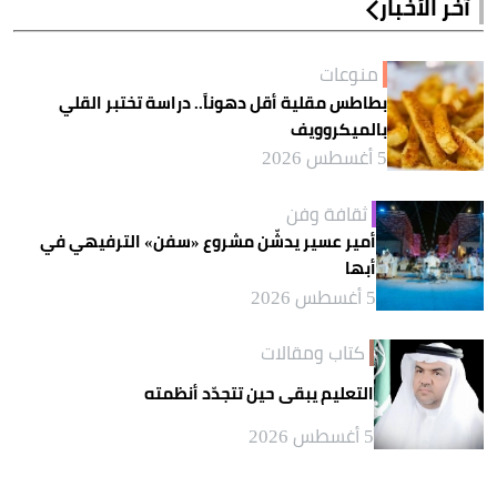
آخر الأخبار
منوعات
بطاطس مقلية أقل دهوناً.. دراسة تختبر القلي
بالميكروويف
5 أغسطس 2026
ثقافة وفن
أمير عسير يدشّن مشروع «سفن» الترفيهي في
أبها
5 أغسطس 2026
كتاب ومقالات
التعليم يبقى حين تتجدّد أنظمته
5 أغسطس 2026