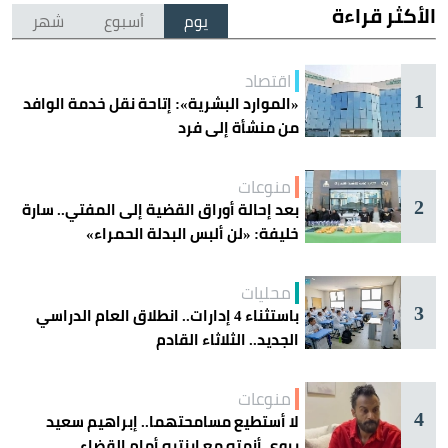
الأكثر قراءة
يوم
أسبوع
شهر
اقتصاد
1
«الموارد البشرية»: إتاحة نقل خدمة الوافد
من منشأة إلى فرد
منوعات
2
بعد إحالة أوراق القضية إلى المفتي.. سارة
خليفة: «لن ألبس البدلة الحمراء»
محليات
3
باستثناء 4 إدارات.. انطلاق العام الدراسي
الجديد.. الثلاثاء القادم
منوعات
4
لا أستطيع مسامحتهما.. إبراهيم سعيد
يروي أزمته مع ابنتيه أمام القضاء