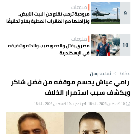
منوعات
9
مروحية ترمب تقلع من البيت الأبيض..
وتزامنها مع الطائرات المدنية يفتح تحقيقًا
جويًا
منوعات
10
مصري يقتل والده ويصيب والدته وشقيقه
في الإسكندرية
عكاظ
>
ثقافة وفن
رامي عياش يحسم موقفه من فضل شاكر
ويكشف سبب استمرار الخلاف
10 أغسطس 2026 - 18:44 | آخر تحديث 10 أغسطس 2026 - 18:44