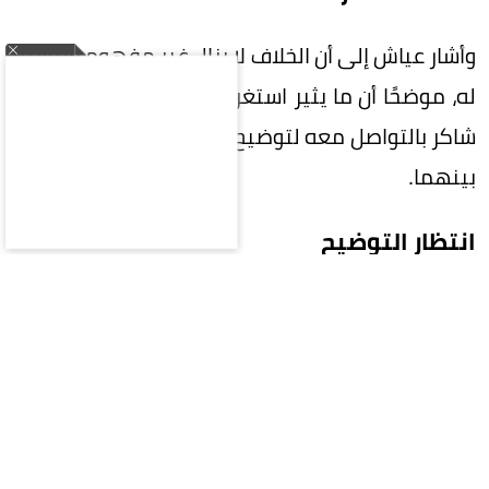
وأشار عياش إلى أن الخلاف لا يزال غير مفهوم بالنسبة
له، موضحًا أن ما يثير استغرابه هو عدم مبادرة فضل
شاكر بالتواصل معه لتوضيح موقفه أو أسباب ما حدث
بينهما.
انتظار التوضيح
وأكد في تصريحات تلفزيونية أنه لا يحمل مشاعر
سلبية تجاه فضل شاكر بل يتمنى له ولنجله الخير،
لافتًا إلى أنه يقدر موهبته الغنائية ويحب صوته رغم
استمرار الخلاف بينهما.