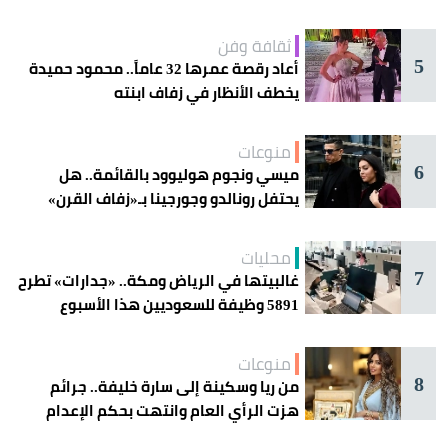
ثقافة وفن
5
أعاد رقصة عمرها 32 عاماً.. محمود حميدة
يخطف الأنظار في زفاف ابنته
منوعات
6
ميسي ونجوم هوليوود بالقائمة.. هل
يحتفل رونالدو وجورجينا بـ«زفاف القرن»
غداً؟
محليات
7
غالبيتها في الرياض ومكة.. «جدارات» تطرح
5891 وظيفة للسعوديين هذا الأسبوع
منوعات
8
من ريا وسكينة إلى سارة خليفة.. جرائم
هزت الرأي العام وانتهت بحكم الإعدام