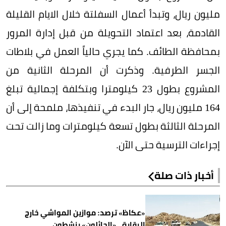
مليون ريال، وتبدأ أعمال السفلتة خلال الايام القليلة
القادمة، بعد اعتماد التحويلة من قبل إدارة المرور
بمحافظة الطائف. كما يجري حالياً العمل في بلاطات
الجسر الطرفية. وذكرت أن المرحلة الثانية من
المشروع بطول 23 كيلومترا وبتكلفة إجمالية تبلغ
164 مليون ريال، جار البدء في تنفيذها، ملمحة إلى أن
المرحلة الثالثة بطول تسعة كيلومترات وما زالت تحت
إجراءات الترسية حتى الآن.
أخبار ذات صلة
«عكاظ» ترصد: موازين المواشي خارج
الرقابة.. «الجائلون» ينشطون