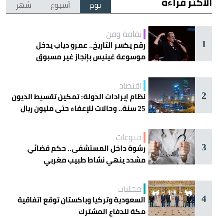
الأكثر قراءة
يوم
أسبوع
شهر
ثقافة وفن
1
رقم يكسر التاريخ.. عمرو دياب يدخل
موسوعة غينيس بإنجاز غير مسبوق
اقتصاد
2
نظام إيرادات الدولة: تمكين تقسيط الديون
25 سنة.. وحالات للإعفاء حتى مليون ريال
منوعات
3
رشوة داخل المستشفى.. حكم قضائي
مشدد ينهي نشاط طبيب مغربي
محليات
4
السعودية وتركيا وباكستان توقع اتفاقية
مكة للدفاع المشترك