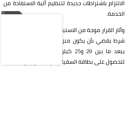
الالتزام باشتراطات جديدة لتنظيم آلية الاستفادة من
الخدمة.
وأثار القرار موجة من الاستياء بين الأهالي، بعد اعتماد
شرط يقضي بأن يكون منزل المستفيد ضمن نطاق
يبعد ما بين 20 و25 كيلومتراً عن محطة التحلية
للحصول على بطاقة السقيا، وهو ما أدى إلى استبعاد
عدد كبير من القرى والأسر المحتاجة من الاستفادة
من الخدمة.
وأوضح طراد بن علي آل مصعفق، أن تطبيق هذا
الشرط لا يراعي الطبيعة الجبلية الوعرة للمنطقة،
التي تجعل نقل المياه عبر الصهاريج الخاصة أمراً بالغ