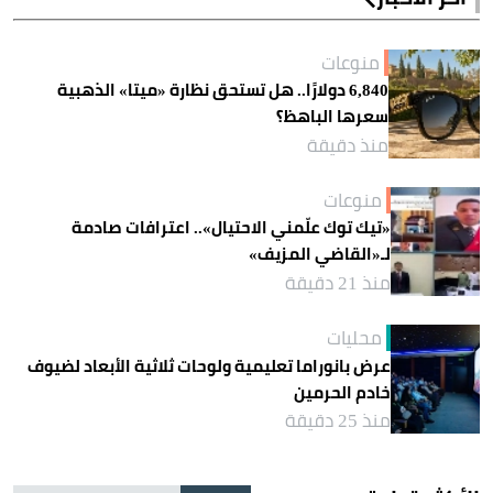
منوعات
6,840 دولارًا.. هل تستحق نظارة «ميتا» الذهبية
سعرها الباهظ؟
منذ دقيقة
منوعات
«تيك توك علّمني الاحتيال».. اعترافات صادمة
لـ«القاضي المزيف»
منذ 21 دقيقة
محليات
عرض بانوراما تعليمية ولوحات ثلاثية الأبعاد لضيوف
خادم الحرمين
منذ 25 دقيقة