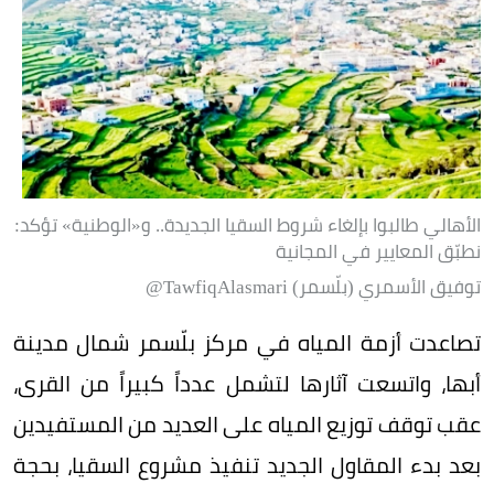
الأهالي طالبوا بإلغاء شروط السقيا الجديدة.. و«الوطنية» تؤكد:
نطبّق المعايير في المجانية
توفيق الأسمري (بلّسمر) TawfiqAlasmari@
تصاعدت أزمة المياه في مركز بلّسمر شمال مدينة
أبها، واتسعت آثارها لتشمل عدداً كبيراً من القرى،
عقب توقف توزيع المياه على العديد من المستفيدين
بعد بدء المقاول الجديد تنفيذ مشروع السقيا، بحجة