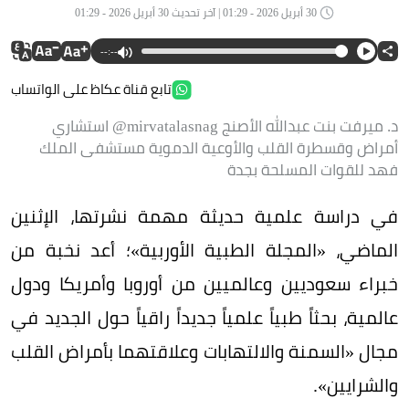
30 أبريل 2026 - 01:29 | آخر تحديث 30 أبريل 2026 - 01:29
--:--
تابع قناة عكاظ على الواتساب
د. ميرفت بنت عبدالله الأصنج mirvatalasnag@ ‏استشاري
أمراض وقسطرة القلب والأوعية الدموية مستشفى الملك
فهد للقوات المسلحة بجدة
في دراسة علمية حديثة مهمة نشرتها، الإثنين
الماضي، «المجلة الطبية الأوربية»؛ أعد نخبة من
خبراء سعوديين وعالميين من أوروبا وأمريكا ودول
عالمية، بحثاً طبياً علمياً جديداً راقياً حول الجديد في
مجال «السمنة والالتهابات وعلاقتهما بأمراض القلب
والشرايين».