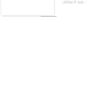
منذ 6 ساعات
الأكثر قراءة
يوم
أسبوع
شهر
اقتصاد
1
«الموارد البشرية»: إتاحة نقل خدمة الوافد
من منشأة إلى فرد
محليات
2
باستثناء 4 إدارات.. انطلاق العام الدراسي
الجديد.. الثلاثاء القادم
منوعات
3
لا أستطيع مسامحتهما.. إبراهيم سعيد
يروي أزمته مع ابنتيه أمام القضاء