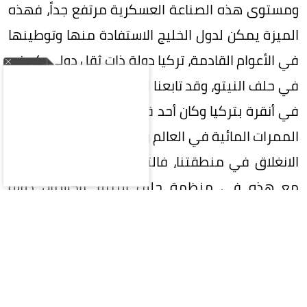
ومستوى هذه الصناعة العسكرية مرتفع جداً، فهذه
الميزة يمكن لدول الخليج الاستفادة منها وتوطينها
في الأعوام القادمة، تركيا دولة ذات ثقل دولي كعضو
في حلف النيتو، وقد تابعنا القمة الأخيرة لهذا الحلف
في أنقرة بتركيا وكان أحد قراراته المهمة هو حماية
الممرات المائية في العالم وهي التي تعيش حالة من
الانغلاق في منطقتنا، فالتوجهات الإقليمية تلتقي
مع هذه في منظمة حلف النيتو. باكستان دولة
متطورة عسكرية ولها ثقل سياسي دولي، وخاصة
في المرحلة الأخيرة كوسيط مهم وفعال بين أمريكا
وإيران في حربهما المستمرة في منطقة الخليج، رغم
أن باكستان دولة نووية فكلنا يعرف أنها وجدت في