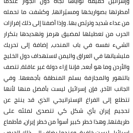
وإسرائيل حقيقة نواياها تجاه دول الجوار عندما
أمطرتها بصواريخها ومسيّراتها، وكشفت ما تحمله
من عداء شديد وتربّص بها. وإذا أضفنا إلى ذلك إفرازات
الحرب من تعطيلها لمضيق هرمز وتهديدها بتكرار
الشيء نفسه في باب المندب، إضافة إلى تحريك
مليشياتها في العراق واليمن لاستهداف دول الخليج
والأردن وما هو أبعد، فإننا إزاء دولة غير عاقلة، تتصف
بالتهور والمجازفة بسلم المنطقة بأجمعها. وفي
الجانب الآخر، فإن إسرائيل ليست بأفضل منها لأنها
تتطلع إلى الفراغ الإستراتيجي الذي قد ينتج عن
تحجيم إيران بأي شكل كي تتصدى لملئه على
طريقتها، وهذا خطر كبير أسوأ من خطر إيران، فأطماع
إسرائيل ليست خافية. وعندما يضاف إلى ذلك الحروب