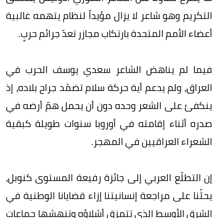
التكريم وهو شاعر لا يزال مؤيداً لنظام يتهمه غالبية
أعضاء الأمم المتحدة بارتكاب مجازر تعدّ جرائم حربٍ.
فيما لم يناهض الشاعر سعدي يوسف الحرب في
العراق، ولم يدعم أية حركة سلام تضمّد جراح بلاده، إذ
ينكفئ على الشعر وحده دون أن يحمل همّ أرضه في
صدره أثناء إقامته في أوروبا سنوات طويلة كبقية
الشعراء العراقيين في المهجر.
إن التطلّع العربي إلى جائزة رفيعة المستوى كنوبل،
يحثّنا على مراجعة إنسانيتنا إزاء قضايانا الوطنية في
الشرق الأوسط الذي تتمزق أشلاؤه وتنهشها جماعات