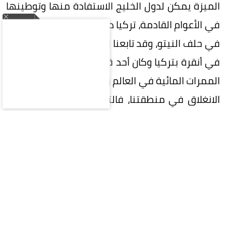
الميزة يمكن لدول الخليج الاستفادة منها وتوطينها
في الأعوام القادمة، تركيا دولة ذات ثقل دولي كعضو
في حلف النيتو، وقد تابعنا القمة الأخيرة لهذا الحلف
في أنقرة بتركيا وكان أحد قراراته المهمة هو حماية
الممرات المائية في العالم وهي التي تعيش حالة من
الانغلاق في منطقتنا، فالتوجهات الإقليمية تلتقي
مع هذه في منظمة حلف النيتو. باكستان دولة
متطورة عسكرية ولها ثقل سياسي دولي، وخاصة
في المرحلة الأخيرة كوسيط مهم وفعال بين أمريكا
وإيران في حربهما المستمرة في منطقة الخليج، رغم
أن باكستان دولة نووية فكلنا يعرف أنها وجدت في
سياق صراعها الوجودي مع الجارة الهند، وغالبية