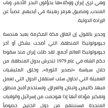
وهي ترى إيران ووكلاءها يحوِّلون البحر الأحمر، وباب
المندب، ومضيق هرمز رهينة في أيديهم، غصباً عن
الإرادة الدولية.
وجدير بالقول، إن اتفاق مكة المكرمة يعيد هندسة
جيوبولوتيكا المنطقة، التي أضحت بشكل أو آخر
جيوبولوتيكا العالم أجمع. لقد ظلت إيران منذ سقوط
حكم الشاه في عام 1979 تتحرش بدول المنطقة، من
خلال سياسة «تصدير الثورة»، وخلق المليشيات
العميلة التي تحاول سلب استقلال الدول التي تعمل
فيها، كاليمن، ولبنان، والعراق. وتستخدم أقبح منطق
وتفكير مؤداه أنها إذا هوجمت من إسرائيل والولايات
المتحدة فستنتقم من دول الخليج، خصوصاً