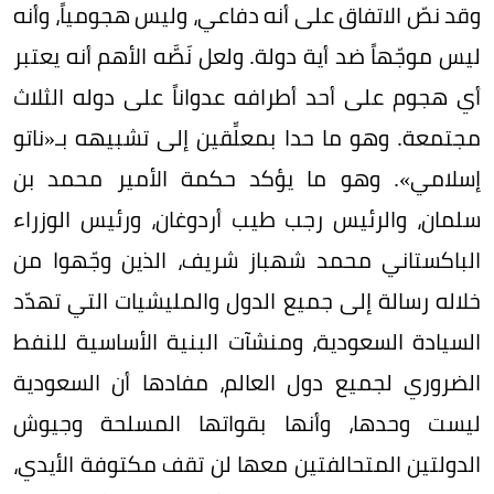
وقد نصّ الاتفاق على أنه دفاعي، وليس هجومياً، وأنه
ليس موجّهاً ضد أية دولة. ولعل نَصَّه الأهم أنه يعتبر
أي هجوم على أحد أطرافه عدواناً على دوله الثلاث
مجتمعة. وهو ما حدا بمعلِّقين إلى تشبيهه بـ«ناتو
إسلامي». وهو ما يؤكد حكمة الأمير محمد بن
سلمان، والرئيس رجب طيب أردوغان، ورئيس الوزراء
الباكستاني محمد شهباز شريف، الذين وجّهوا من
خلاله رسالة إلى جميع الدول والمليشيات التي تهدّد
السيادة السعودية، ومنشآت البنية الأساسية للنفط
الضروري لجميع دول العالم، مفادها أن السعودية
ليست وحدها، وأنها بقواتها المسلحة وجيوش
الدولتين المتحالفتين معها لن تقف مكتوفة الأيدي،