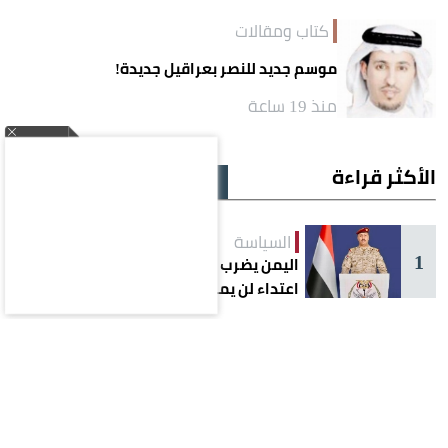
كتاب ومقالات
موسم جديد للنصر بعراقيل جديدة!
منذ 19 ساعة
الأكثر قراءة
يوم
أسبوع
شهر
السياسة
1
اليمن يضرب الحوثيين ويرفع الجاهزية.. «أي
اعتداء لن يمر»
السياسة
2
إحباط هجوم إرهابي حوثي على سفينة
قبالة المخا