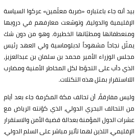
بيد أنه جاء باعتباره «ضربة معلّمين» عركوا السياسة
الإقليمية والدولية، وتوسّعت معارفهم في دروبها
ومنعطفاتها ومطبّاتها الخطيرة. وهو من دون شك
يمثّل نجاحاً مشهوداً لدبلوماسية ولي العهد رئيس
مجلس الوزراء الأمير محمد بن سلمان بن عبدالعزيز،
الذي دأب على التحوّط لكل المخاطر الأمنية ومضارب
اللااستقرار بمثل هذه التكتلات.
وليس مفارقةً، أن تحالف مكة المكرمة جاء بعد أيام
من التحالف البحري الدولي، الذي كوّنته الرياض مع
عشرات الدول المؤمنة بعدالة قضية الأمن والاستقرار
الإقليمي، اللذين لهما تأثير مباشر على السلم الدولي،