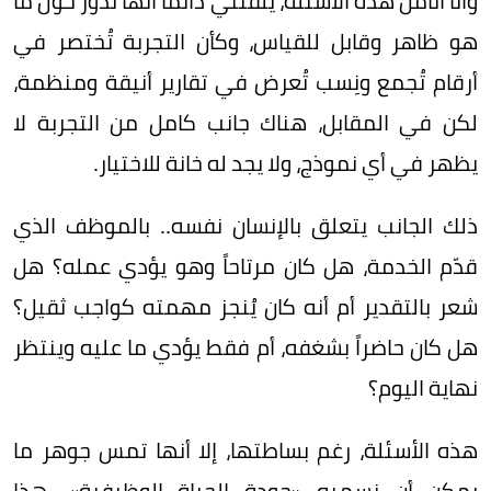
وأنا أتأمل هذه الأسئلة، يلفتني دائماً أنها تدور حول ما
هو ظاهر وقابل للقياس، وكأن التجربة تُختصر في
أرقام تُجمع ونِسب تُعرض في تقارير أنيقة ومنظمة،
لكن في المقابل، هناك جانب كامل من التجربة لا
يظهر في أي نموذج، ولا يجد له خانة للاختيار.
ذلك الجانب يتعلق بالإنسان نفسه.. بالموظف الذي
قدّم الخدمة، هل كان مرتاحاً وهو يؤدي عمله؟ هل
شعر بالتقدير أم أنه كان يُنجز مهمته كواجب ثقيل؟
هل كان حاضراً بشغفه، أم فقط يؤدي ما عليه وينتظر
نهاية اليوم؟
هذه الأسئلة، رغم بساطتها، إلا أنها تمس جوهر ما
يمكن أن نسميه «جودة الحياة الوظيفية». هذا