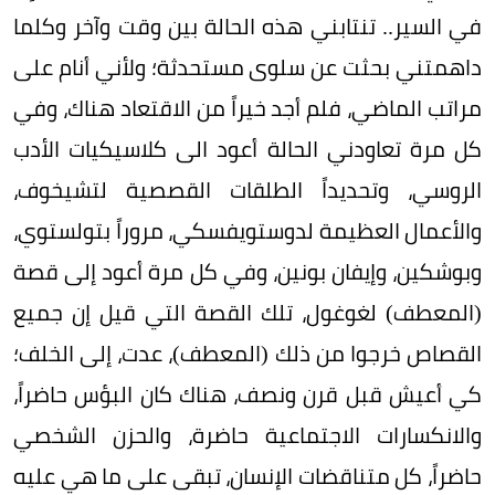
في السير.. تنتابني هذه الحالة بين وقت وآخر وكلما
داهمتني بحثت عن سلوى مستحدثة؛ ولأني أنام على
مراتب الماضي، فلم أجد خيراً من الاقتعاد هناك، وفي
كل مرة تعاودني الحالة أعود الى كلاسيكيات الأدب
الروسي، وتحديداً الطلقات القصصية لتشيخوف،
والأعمال العظيمة لدوستويفسكي، مروراً بتولستوي،
وبوشكين، وإيفان بونين، وفي كل مرة أعود إلى قصة
(المعطف) لغوغول، تلك القصة التي قيل إن جميع
القصاص خرجوا من ذلك (المعطف)، عدت، إلى الخلف؛
كي أعيش قبل قرن ونصف، هناك كان البؤس حاضراً،
والانكسارات الاجتماعية حاضرة، والحزن الشخصي
حاضراً، كل متناقضات الإنسان، تبقى على ما هي عليه