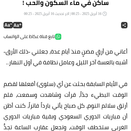
ساكن في ماء السكون والحب !
16 أبريل 2025 - 00:25 | آخر تحديث 16 أبريل 2025 - 00:25
تابع قناة عكاظ على الواتساب
أعاني من أرقٍ مضنٍ منذ أيام عدة، جعلني -ذلك الأرق-
أشبه بالعسة آخر الليل، وعامل نظافة في أول النهار..
في الأيام السابقة بحثت عن أي (سلوى) أفعلها لقضم
الوقت البطيء جدّاً، قرأت وشاهدت وسمعت، فلم
أرتقِ سلالم النوم، كل صباح يأتي بارداً فاتراً، كنت أظن
أن مباريات الدوري السعودي وبقية مباريات الدوري
الغربي ستخطف الوقت، وتجعل عقارب الساعة تجِدُّ