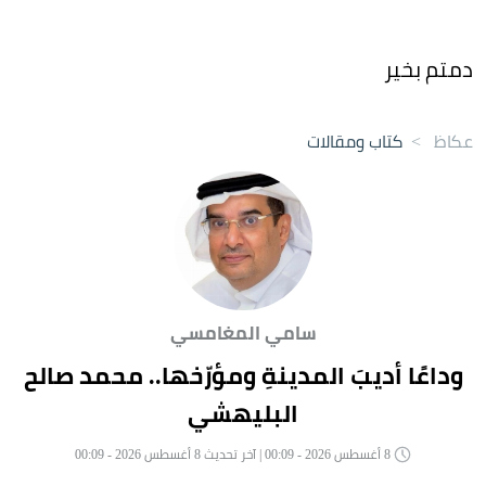
دمتم بخير
عكاظ
>
كتاب ومقالات
سامي المغامسي
وداعًا أديبَ المدينةِ ومؤرّخها.. محمد صالح
البليهشي
8 أغسطس 2026 - 00:09 | آخر تحديث 8 أغسطس 2026 - 00:09