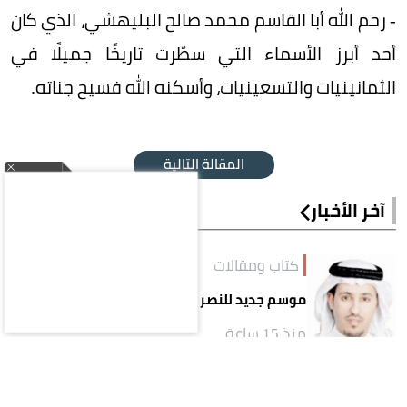
- رحم الله أبا القاسم محمد صالح البليهشي، الذي كان
أحد أبرز الأسماء التي سطّرت تاريخًا جميلًا في
الثمانينيات والتسعينيات، وأسكنه الله فسيح جناته.
المقالة التالية
آخر الأخبار
كتاب ومقالات
موسم جديد للنصر بعراقيل جديدة!
منذ 15 ساعة
كتاب ومقالات
وداعًا أديبَ المدينةِ ومؤرّخها.. محمد صالح