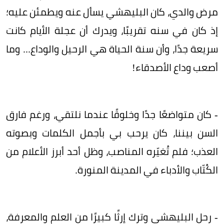
مرض والدي، كان البليهشي يسأل عنه ويطمئن عليه؛
إذ كان في سنه تقريبًا، ويدرك أن عجلة الأيام كانت
سريعة جدًا، وأن سنة الحياة هي الرحيل والوداع... وما
أصعب وداع الأصدقاء!
- كان متواضعًا جدًا وخلوقًا عندما نلتقي، ورغم فارق
السن بيننا، كان يرحب بي بأجمل الكلمات وبصوته
العذب؛ فلم تُغيّره المناصب، وظل أحد أبرز الأعلام من
الكُتّاب والأدباء في المدينة المنورة.
- رحل البليهشي وترك إرثًا كبيرًا من العلم والمعرفة،