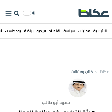
الرئيسية
محليات
سياسة
اقتصاد
فيديو
رياضة
بودكاست
ثق
عكاظ
>
كتاب ومقالات
حمود أبو طالب