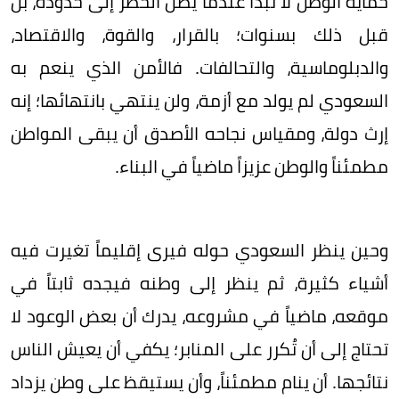
حماية الوطن لا تبدأ عندما يصل الخطر إلى حدوده، بل
قبل ذلك بسنوات؛ بالقرار، والقوة، والاقتصاد،
والدبلوماسية، والتحالفات. فالأمن الذي ينعم به
السعودي لم يولد مع أزمة، ولن ينتهي بانتهائها؛ إنه
إرث دولة، ومقياس نجاحه الأصدق أن يبقى المواطن
مطمئناً والوطن عزيزاً ماضياً في البناء.
وحين ينظر السعودي حوله فيرى إقليماً تغيرت فيه
أشياء كثيرة، ثم ينظر إلى وطنه فيجده ثابتاً في
موقعه، ماضياً في مشروعه، يدرك أن بعض الوعود لا
تحتاج إلى أن تُكرر على المنابر؛ يكفي أن يعيش الناس
نتائجها. أن ينام مطمئناً، وأن يستيقظ على وطن يزداد