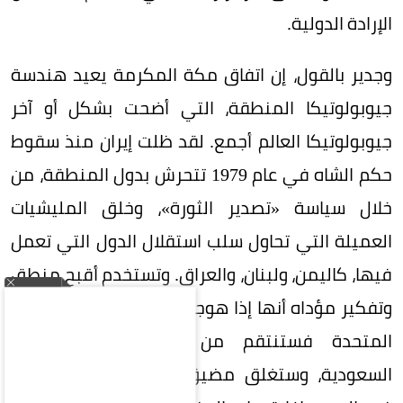
الإرادة الدولية.
وجدير بالقول، إن اتفاق مكة المكرمة يعيد هندسة
جيوبولوتيكا المنطقة، التي أضحت بشكل أو آخر
جيوبولوتيكا العالم أجمع. لقد ظلت إيران منذ سقوط
حكم الشاه في عام 1979 تتحرش بدول المنطقة، من
خلال سياسة «تصدير الثورة»، وخلق المليشيات
العميلة التي تحاول سلب استقلال الدول التي تعمل
فيها، كاليمن، ولبنان، والعراق. وتستخدم أقبح منطق
وتفكير مؤداه أنها إذا هوجمت من إسرائيل والولايات
المتحدة فستنتقم من دول الخليج، خصوصاً
السعودية، وستغلق مضيق هرمز، وتوعز لوكلائها