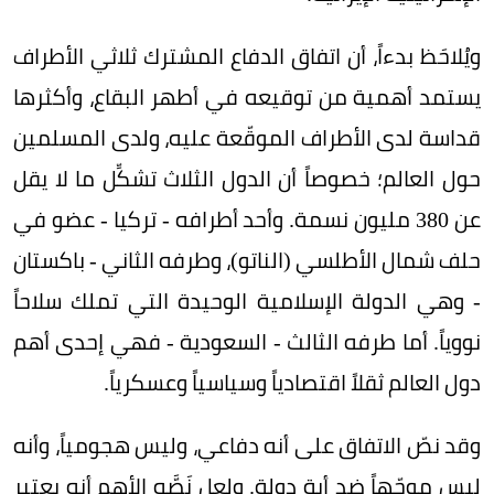
ويُلاحَظ بدءاً، أن اتفاق الدفاع المشترك ثلاثي الأطراف
يستمد أهمية من توقيعه في أطهر البقاع، وأكثرها
قداسة لدى الأطراف الموقّعة عليه، ولدى المسلمين
حول العالم؛ خصوصاً أن الدول الثلاث تشكِّل ما لا يقل
عن 380 مليون نسمة. وأحد أطرافه - تركيا - عضو في
حلف شمال الأطلسي (الناتو)، وطرفه الثاني - باكستان
- وهي الدولة الإسلامية الوحيدة التي تملك سلاحاً
نووياً. أما طرفه الثالث - السعودية - فهي إحدى أهم
دول العالم ثقلاً اقتصادياً وسياسياً وعسكرياً.
وقد نصّ الاتفاق على أنه دفاعي، وليس هجومياً، وأنه
ليس موجّهاً ضد أية دولة. ولعل نَصَّه الأهم أنه يعتبر