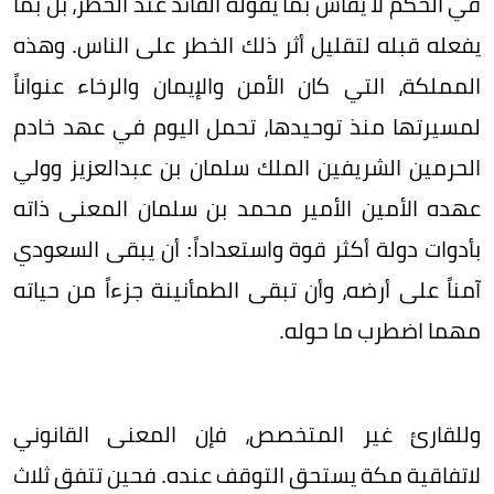
في الحكم لا يُقاس بما يقوله القائد عند الخطر، بل بما
يفعله قبله لتقليل أثر ذلك الخطر على الناس. وهذه
المملكة، التي كان الأمن والإيمان والرخاء عنواناً
لمسيرتها منذ توحيدها، تحمل اليوم في عهد خادم
الحرمين الشريفين الملك سلمان بن عبدالعزيز وولي
عهده الأمين الأمير محمد بن سلمان المعنى ذاته
بأدوات دولة أكثر قوة واستعداداً: أن يبقى السعودي
آمناً على أرضه، وأن تبقى الطمأنينة جزءاً من حياته
مهما اضطرب ما حوله.
وللقارئ غير المتخصص، فإن المعنى القانوني
لاتفاقية مكة يستحق التوقف عنده. فحين تتفق ثلاث