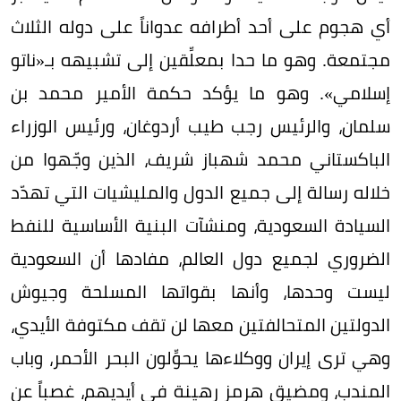
أي هجوم على أحد أطرافه عدواناً على دوله الثلاث
مجتمعة. وهو ما حدا بمعلِّقين إلى تشبيهه بـ«ناتو
إسلامي». وهو ما يؤكد حكمة الأمير محمد بن
سلمان، والرئيس رجب طيب أردوغان، ورئيس الوزراء
الباكستاني محمد شهباز شريف، الذين وجّهوا من
خلاله رسالة إلى جميع الدول والمليشيات التي تهدّد
السيادة السعودية، ومنشآت البنية الأساسية للنفط
الضروري لجميع دول العالم، مفادها أن السعودية
ليست وحدها، وأنها بقواتها المسلحة وجيوش
الدولتين المتحالفتين معها لن تقف مكتوفة الأيدي،
وهي ترى إيران ووكلاءها يحوِّلون البحر الأحمر، وباب
المندب، ومضيق هرمز رهينة في أيديهم، غصباً عن