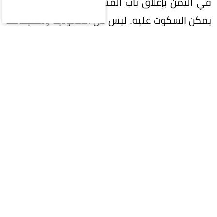
في اليمن بإغلاق باب المندب. وهو تفكير وفعل لا
يمكن السكوت عليه. ليس لأن السعودية وشقيقاتها
من دول الخليج غير قادرة على الرد العسكري؛ بل لأن
التصرفات الإيرانية باتت تهدّد مصالح كل مواطن في
كل دولة من دول العالم، نقصاً في الوقود، والغذاء،
والأسمدة الزراعية، والأدوية. هكذا ستجد إيران نفسها
في عداء مع العالم بأسره، وليس مع دول المنطقة
التي تستهدفها بجريرة تحالفها مع الولايات المتحدة.
وهو تحالف بقي صامداً قرابة قرن من الزمان، من دون
أن يكون موجّهاً ضد أية دولة في العالم.
ومما ينبغي أن يُقال أيضاً، إن هذا الاتفاق ليس عسكرياً
فحسب، بل ستحقق أطرافه الثلاثة مكاسب اقتصادية