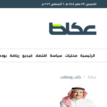
الخميس، ٢٣ صفر ١٤٤٨ هـ ٦ أغسطس ٢٠٢٦ م
الرئيسية
محليات
سياسة
اقتصاد
فيديو
رياضة
بود
عكاظ
>
كتاب ومقالات