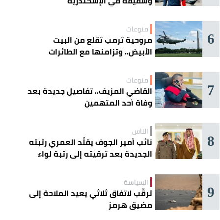
وشقيقه في الإسكندرية
منوعات
6
مروحية ترمب تقلع من البيت
الأبيض.. وتزامنها مع الطائرات
المدنية يفتح تحقيقًا جويًا
منوعات
7
القاضي المزيف.. تفاصيل جديدة بعد
وفاة أحد المتهمين
الناس
8
نائب أمير الجوف يقلّد العمري رتبته
الجديدة بعد ترقيته إلى رتبة لواء
السياسة
9
ترقّب لاتفاق ثلاثي يعيد الملاحة إلى
مضيق هرمز