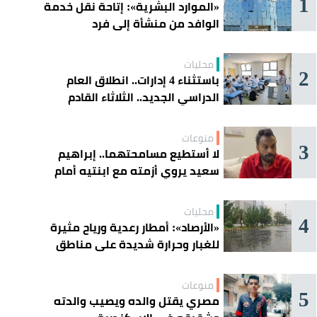
1
«الموارد البشرية»: إتاحة نقل خدمة
الوافد من منشأة إلى فرد
محليات
2
باستثناء 4 إدارات.. انطلاق العام
الدراسي الجديد.. الثلاثاء القادم
منوعات
3
لا أستطيع مسامحتهما.. إبراهيم
سعيد يروي أزمته مع ابنتيه أمام
القضاء
محليات
4
«الأرصاد»: أمطار رعدية ورياح مثيرة
للغبار وحرارة شديدة على مناطق
عدة
منوعات
5
مصري يقتل والده ويصيب والدته