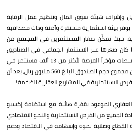
ل وإشراف هيئة سوق المال وتنظيم عمل الرقابة
 يوفر بيئة استثمارية مستقرة وآمنة وذات مصداقية
ية، حيث تمكِّن صغار المستثمرين في المجتمع من
 كان صغرها عبر الاستثمار الجماعي في الصناديق
العقارية، فعلى سبيل المثال أتاحت إحدى هذه المنصات مؤخراً الفرصة لأكثر من 13 ألف مستثمر في
صندوق استثمار عقاري لتغطية 250 مليون ريال من مجموع حجم الصندوق البالغ 560 مليون ريال، بعد أن
فرص الاستثمارية في المشاريع العقارية الضخمة!
 العقاري الموعود بقفزة هائلة مع استضافة إكسبو
فادة الجميع من الفرص الاستثمارية والنمو الاقتصادي
ة القطاع وصلابة نموه وإسهامه في الاقتصاد ودعم