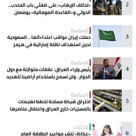
2
«تحالف الإرهاب» على ضفتَي باب المندب..
الحوثي و«القاعدة الصومالية» يوسّعان
دائرة الخطر
السياسة
3
حملت إيران عواقب اعتداءاتها .. السعودية
تدين استهداف ناقلة إماراتية في هرمز
السياسة
4
رئيس وزراء العراق: علاقات متوازنة مع دول
الجوار.. ولن نسمح باستخدام أراضينا لتهديد
أمنها
السياسة
5
اختراق شبكة مسلحة تخطط لهجمات
بالمسيّرات خارج العراق واعتقال عناصرها
محليات
6
«عكاظ» تنشر مواعيد انطلاقة العام