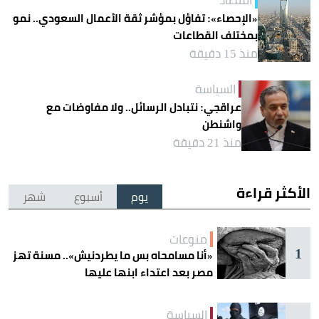
اقتصاد
«الإحصاء»: تفاؤل بمؤشر ثقة الأعمال السعودي.. نمو
بمختلف القطاعات
منذ 15 دقيقة
السياسة
عراقجي: نتبادل الرسائل.. ولا مفاوضات مع
واشنطن
منذ 21 دقيقة
الأكثر قراءة
يوم
أسبوع
شهر
منوعات
1
«أنا مسامحاه بس ما يطردنيش».. مسنة تهز
مصر بعد اعتداء ابنها عليها
السياسة