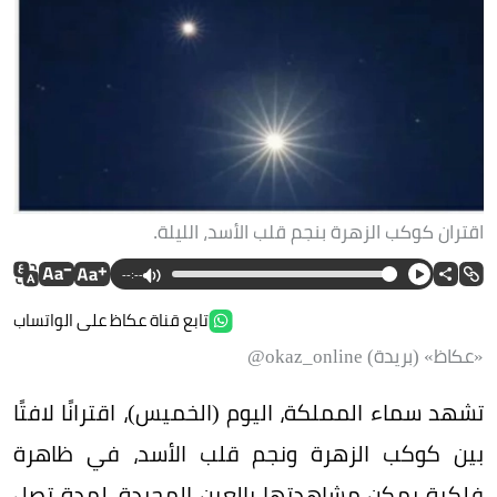
اقتران كوكب الزهرة بنجم قلب الأسد، الليلة.
--:--
تابع قناة عكاظ على الواتساب
«عكاظ» (بريدة) okaz_online@
تشهد سماء المملكة، اليوم (الخميس)، اقترانًا لافتًا
بين كوكب الزهرة ونجم قلب الأسد، في ظاهرة
فلكية يمكن مشاهدتها بالعين المجردة، لمدة تصل