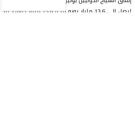
ليصل إلى 13.6 مليار يورو (نحو 15.6 مليار دولار)، ما
يعكس ارتفاع متوسط الإنفاق الفردي، خصوصًا لدى
الزوار القادمين من الأسواق البعيدة.
وخلال الفترة نفسها، واجهت إسبانيا موجة حر شديدة