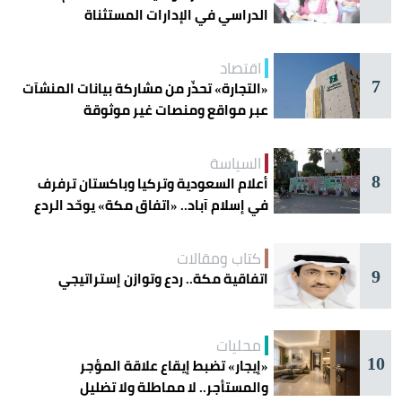
الدراسي في الإدارات المستثناة
اقتصاد
7
«التجارة» تحذّر من مشاركة بيانات المنشآت
عبر مواقع ومنصات غير موثوقة
السياسة
8
أعلام السعودية وتركيا وباكستان ترفرف
في إسلام آباد.. «اتفاق مكة» يوحّد الردع
كتاب ومقالات
9
اتفاقية مكة.. ردع وتوازن إستراتيجي
محليات
10
«إيجار» تضبط إيقاع علاقة المؤجر
والمستأجر.. لا مماطلة ولا تضليل