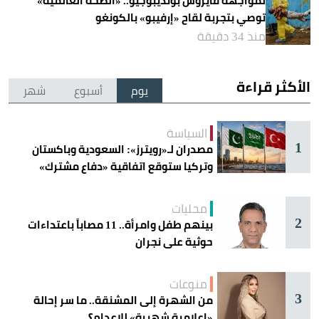
لمواجهة فايروس بونديبوجيو.. «الصحة العالمية»
توصي بتجربة لقاح «إرفيبو» بالكونغو
منذ 34 دقيقة
الأكثر قراءة
يوم
أسبوع
شهر
السياسة
1
مصدران لـ«رويترز»: السعودية وباكستان
وتركيا ستوقع اتفاقية «دفاع مشترك»
اليوم في جدة
محليات
2
بينهم طفل وامرأة.. 11 مصاباً باعتداءات
حوثية على نجران
منوعات
3
من الشهرة إلى المشنقة.. ما سر إحالة
«إعلامية شهيرة» للإعدام؟