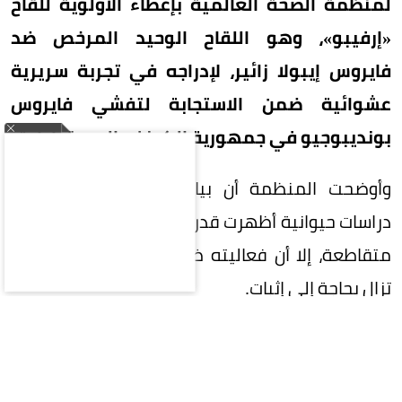
لمنظمة الصحة العالمية بإعطاء الأولوية للقاح
«إرفيبو»، وهو اللقاح الوحيد المرخص ضد
فايروس إيبولا زائير، لإدراجه في تجربة سريرية
عشوائية ضمن الاستجابة لتفشي فايروس
بونديبوجيو في جمهورية الكونغو الديمقراطية.
وأوضحت المنظمة أن بيانات أولية مستمدة من
دراسات حيوانية أظهرت قدرة اللقاح على توفير حماية
متقاطعة، إلا أن فعاليته ضد فايروس بونديبوجيو لا
تزال بحاجة إلى إثبات.
وأكدت أن استخدام اللقاح لتطعيم مخالطي المصابين
لا يثير مخاوف تتعلق بالسلامة، فيما يظل تطوير لقاح