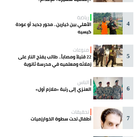
رياضة
4
الأهلي بين خيارين.. محور جديد أو عودة
كيسيه
منوعات
5
22 قتيلاً ومصاباً.. طالب يفتح النار على
زملائه ومعلميه في مدرسة ثانوية
الناس
6
العنزي إلى رتبة «ملازم أول»
تحقيقات
7
أطفال تحت سطوة الخوارزميات