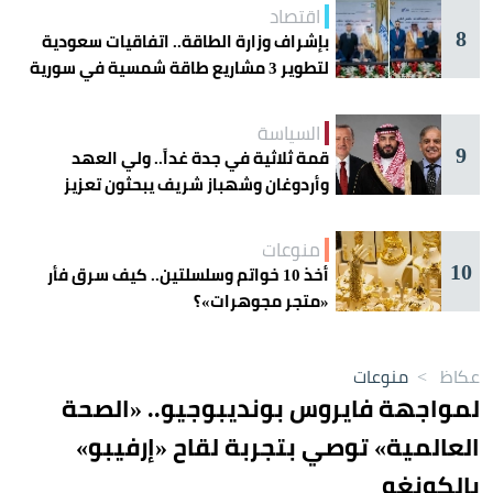
اقتصاد
8
بإشراف وزارة الطاقة.. اتفاقيات سعودية
لتطوير 3 مشاريع طاقة شمسية في سورية
السياسة
9
قمة ثلاثية في جدة غداً.. ولي العهد
وأردوغان وشهباز شريف يبحثون تعزيز
التعاون
منوعات
10
أخذ 10 خواتم وسلسلتين.. كيف سرق فأر
«متجر مجوهرات»؟
عكاظ
>
منوعات
لمواجهة فايروس بونديبوجيو.. «الصحة
العالمية» توصي بتجربة لقاح «إرفيبو»
بالكونغو