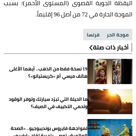
اليقظة الجوية القصوى (المستوى الأحمر)؛ بسبب
الموجة الحارة في 72 من أصل 96 إقليماً.
موجة الحر
فرنسا
أخبار ذات صلة
19 نسخة فقط من الذهب.. أيهما الأغلى
هاتف ميسي أم «كريستيانو»؟
ما الحيلة التي تبرّد سيارتك وتوفر الوقود
وتحمي التكييف في الصيف؟
لمواجهة فايروس بونديبوجيو.. «الصحة
العالمية» توصي بتجربة لقاح «إرفيبو»