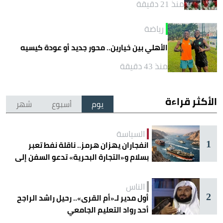
منذ 21 دقيقة
رياضة
الأهلي بين خيارين.. محور جديد أو عودة كيسيه
منذ 43 دقيقة
الأكثر قراءة
يوم
أسبوع
شهر
السياسة
1
انفجاران يهزان هرمز.. ناقلة نفط تعبر
بسلام و«التجارة البحرية» تدعو السفن إلى
الحذر
الناس
2
أول مدير لـ«أم القرى».. رحيل راشد الراجح
أحد رواد التعليم الجامعي