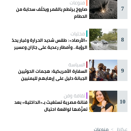
منوعات
7
صاروخ يرتطم بالقمر ويخلّف سحابة من
الحطام
محليات
8
«الأرصاد»: طقس شديد الحرارة وغبار يحدّ
الرؤية.. وأمطار رعدية على جازان وعسير
السياسة
9
السفارة الأمريكية: هجمات الحوثيين
الجبانة دليل على إرهابهم لليمنيين
ثقافة وفن
10
فنانة مصرية تستغيث بـ«الداخلية» بعد
تعرُّضها لواقعة احتيال
عكاظ
>
منوعات