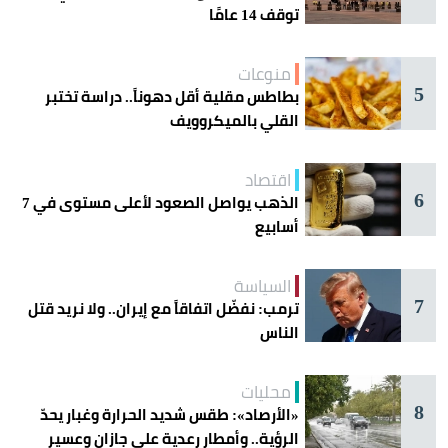
توقف 14 عامًا
منوعات
5
بطاطس مقلية أقل دهوناً.. دراسة تختبر
القلي بالميكروويف
اقتصاد
6
الذهب يواصل الصعود لأعلى مستوى في 7
أسابيع
السياسة
7
ترمب: نفضّل اتفاقاً مع إيران.. ولا نريد قتل
الناس
محليات
8
«الأرصاد»: طقس شديد الحرارة وغبار يحدّ
الرؤية.. وأمطار رعدية على جازان وعسير