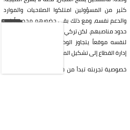
كثير من المسؤولين امتلكوا الصلاحيات والموارد
والدعم نفسه، ومع ذلك بقي حضورهم محصوراً في
حدود مناصبهم. لكن تركي آل الشيخ، استطاع أن يبني
لنفسه موقعاً يتجاوز الوظيفة إلى التأثير، ويتجاوز
إدارة القطاع إلى تشكيل المزاج العام المحيط به.
خصوصية تجربته تبدأ من فهمه المبكر للفارق بين
صناعة النجاح وصناعة صورته. النجاح في معناه
التنفيذي يمكن قياسه بعدد الفعاليات، وحجم الحضور،
والعوائد، ونوعية الشراكات. لكن هذه المؤشرات -على
أهميتها- لا تضمن أن يتحوّل النجاح إلى قيمة راسخة
في الوعي العام. قد تنتهي الفعالية بانتهاء وقتها،