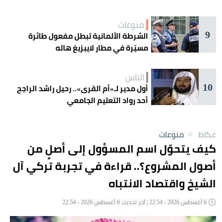
منوعات
9
الشرطة الألمانية تبطل مفعول طائرة
مسيّرة في مطار لايبزيغ هاله
الناس
10
أول مدير لـ«أم القرى».. رحيل راشد الراجح
أحد رواد التعليم الجامعي
عكاظ
>
منوعات
كيف يتحوّل اسم المسؤول إلى أصلٍ من
أصول المشروع؟.. قراءة في تجربة تركي آل
الشيخ واقتصاد الانتباه
6 أغسطس 2026 - 22:54 | آخر تحديث 6 أغسطس 2026 - 22:54