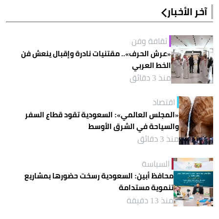
آخر الأخبار
ثقافة وفن
«عرش الحرف».. مقتنيات نادرة وإقبال ينعش فن
الخط العربي
منذ 3 دقائق
اقتصاد
«المجلس العالمي»: السعودية تقود قطاع السفر
والسياحة في الشرق الأوسط
منذ 3 دقائق
السياسة
محافظ أبين: السعودية رسخت حضورها بمشاريع
تنموية مستدامة
منذ 13 دقيقة