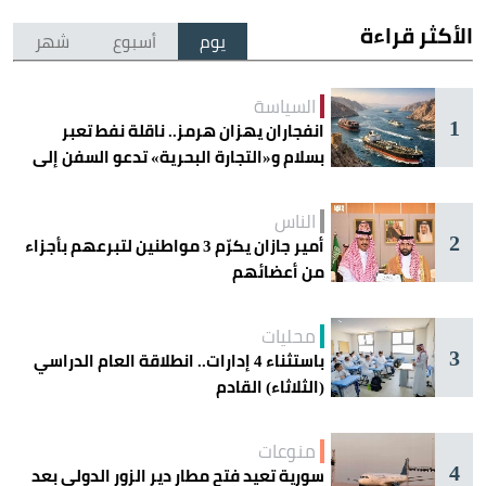
الأكثر قراءة
يوم
أسبوع
شهر
السياسة
1
انفجاران يهزان هرمز.. ناقلة نفط تعبر
بسلام و«التجارة البحرية» تدعو السفن إلى
الحذر
الناس
2
أمير جازان يكرّم 3 مواطنين لتبرعهم بأجزاء
من أعضائهم
محليات
3
باستثناء 4 إدارات.. انطلاقة العام الدراسي
(الثلاثاء) القادم
منوعات
4
سورية تعيد فتح مطار دير الزور الدولي بعد