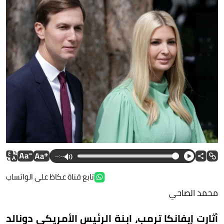
--:--
تابع قناة عكاظ على الواتساب
محمد الصاحي
أثارت إيفانكا ترمب، ابنة الرئيس الأمريكي دونالد