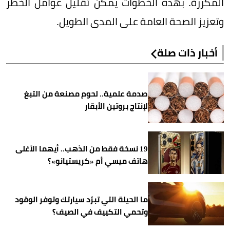
المكررة. بهذه الخطوات يمكن تقليل عوامل الخطر
وتعزيز الصحة العامة على المدى الطويل.
أخبار ذات صلة
صدمة علمية.. لحوم مصنعة من التبغ
لإنتاج بروتين الأبقار
19 نسخة فقط من الذهب.. أيهما الأغلى
هاتف ميسي أم «كريستيانو»؟
ما الحيلة التي تبرّد سيارتك وتوفر الوقود
وتحمي التكييف في الصيف؟