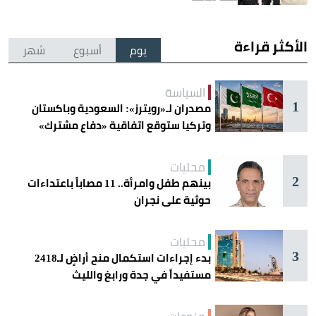
الأكثر قراءة
يوم
أسبوع
شهر
السياسة
1
مصدران لـ«رويترز»: السعودية وباكستان
وتركيا ستوقع اتفاقية «دفاع مشترك»
اليوم في جدة
محليات
2
بينهم طفل وامرأة.. 11 مصاباً باعتداءات
حوثية على نجران
محليات
3
بدء إجراءات استكمال منح أراضٍ لـ2418
مستفيداً في جدة ورابغ والليث