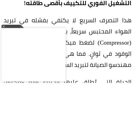
التشغيل الفوري للتكييف بأقصى طاقته!
هذا التصرف السريع لا يكتفي بفشله في تبريد
الهواء المحتبس سريعاً، بل يُعرض ضاغط المكيف
(Compressor) لضغط ميكانيكي هائل، ويفرغ خزان
الوقود في ثوانٍ. فما هي الحيلة التي يوصي بها
مهندسو الصيانة لتبريد السيارة بذكاء وبأقل جهد؟
الحيلة التي يُطلق عليها الخبراء اسم «مكبس
التهوية» تعتمد على تفريغ الحرارة في 30 ثانية فقط
دون استهلاك نقطة بنزين واحدة:
تقنية الباب والمكبس: افتح النافذة الجانبية
للراكب الأمامي بالكامل، ثم قم بفتح وإغلاق