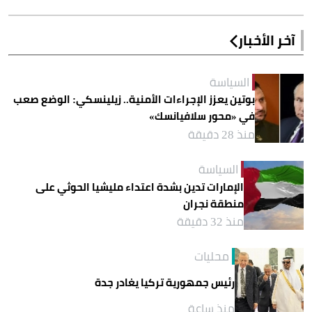
آخر الأخبار
السياسة
بوتين يعزز الإجراءات الأمنية.. زيلينسكي: الوضع صعب
في «محور سلافيانسك»
منذ 28 دقيقة
السياسة
الإمارات تدين بشدة اعتداء مليشيا الحوثي على
منطقة نجران
منذ 32 دقيقة
محليات
رئيس جمهورية تركيا يغادر جدة
منذ ساعة