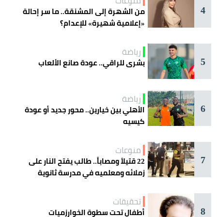
منوعات
4
من الشهرة إلى المشنقة.. ما سر إحالة
«إعلامية شهيرة» للإعدام؟
رياضة
5
بشرى للراقي.. عودة صانع الألعاب
رياضة
6
الأهلي بين خيارين.. محور جديد أو عودة
كيسيه
منوعات
7
22 قتيلاً ومصاباً.. طالب يفتح النار على
زملائه ومعلميه في مدرسة ثانوية
تحقيقات
8
أطفال تحت سطوة الخوارزميات