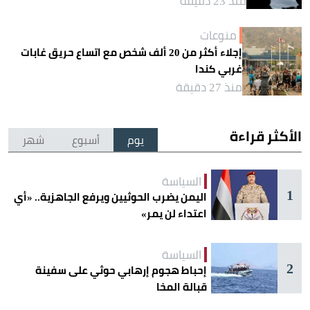
منذ 23 دقيقة
منوعات
إجلاء أكثر من 20 ألف شخص مع اتساع حريق غابات
غربي كندا
منذ 27 دقيقة
الأكثر قراءة
يوم
أسبوع
شهر
السياسة
1
اليمن يضرب الحوثيين ويرفع الجاهزية.. «أي
اعتداء لن يمر»
السياسة
2
إحباط هجوم إرهابي حوثي على سفينة
قبالة المخا