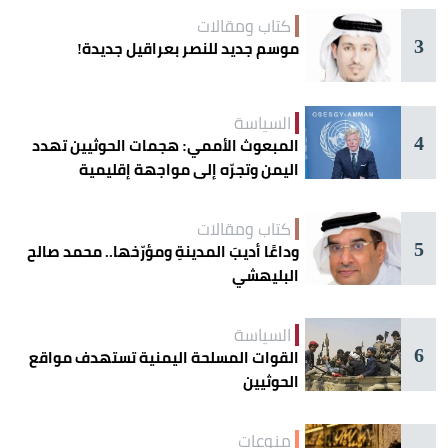
كتاب ومقالات
3
موسم جديد للنصر بعراقيل جديدة!
السياسة
4
المبعوث الأممي: هجمات الحوثيين تهدد
اليمن وتجرّه إلى مواجهة إقليمية
كتاب ومقالات
5
وداعًا أديبَ المدينةِ ومؤرّخها.. محمد صالح
البليهشي
السياسة
6
القوات المسلحة اليمنية تستهدف مواقع
الحوثيين
منوعات