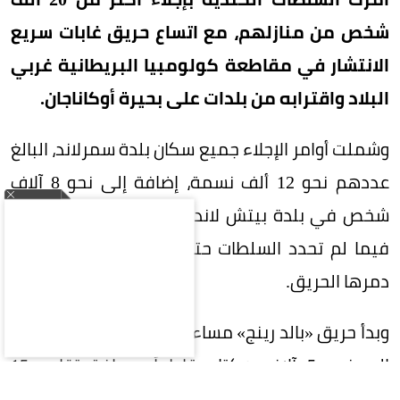
شخص من منازلهم، مع اتساع حريق غابات سريع
الانتشار في مقاطعة كولومبيا البريطانية غربي
البلاد واقترابه من بلدات على بحيرة أوكاناجان.
وشملت أوامر الإجلاء جميع سكان بلدة سمرلاند، البالغ
عددهم نحو 12 ألف نسمة، إضافة إلى نحو 8 آلاف
شخص في بلدة بيتش لاند والمناطق المحيطة بها،
فيما لم تحدد السلطات حتى الآن عدد المنازل التي
دمرها الحريق.
وبدأ حريق «بالد رينج» مساء أمس، واتسع خلال ساعات
إلى نحو 5 آلاف هكتار، قاطعاً مسافة تقارب 15
كيلومتراً باتجاه سمرلاند، فيما أعلنت السلطات