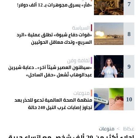
7
«فأر» يسرق مجوهرات بـ 12 ألف دولار!
السياسة
8
«قوات دفاع شبوة» تطلق عملية «الرد
السريع» وتدك معاقل الحوثيين
ثقافة وفن
9
«سيظنون العصير شيئاً آخر».. دعابة شيرين
عبدالوهاب تُشعل «حفل الساحل»
منوعات
10
منظمة الصحة العالمية تدعو للحذر بعد
تجاوز إصابات غرب النيل 240 حالة
عكاظ
>
منوعات
إجلاء أكثر من 20 ألف شخص مع اتساع حريق