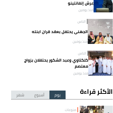
عرش إنفانتينو
منذ يومين
الناس
الجهني يحتفل بعقد قران ابنته
منذ يومين
الناس
كلكتاوي وعبد الشكور يحتفلان بزواج
معتصم
منذ يومين
الأكثر قراءة
يوم
أسبوع
شهر
منوعات