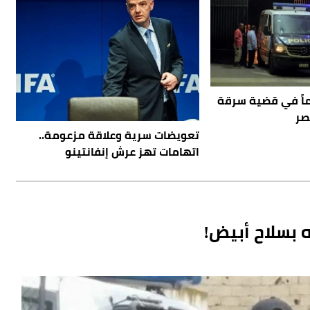
بـ12 متهماً في قضية سرقة
صر
تعويضات سرية وعلاقة مزعومة..
اتهامات تهز عرش إنفانتينو
 بسلاح أبيض!