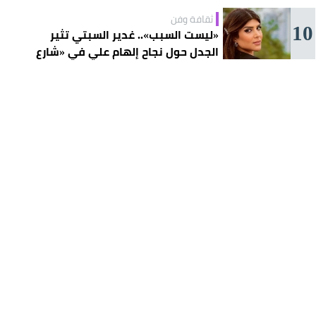
ثقافة وفن
10
«ليست السبب».. غدير السبتي تثير
الجدل حول نجاح إلهام علي في «شارع
الأعشى»