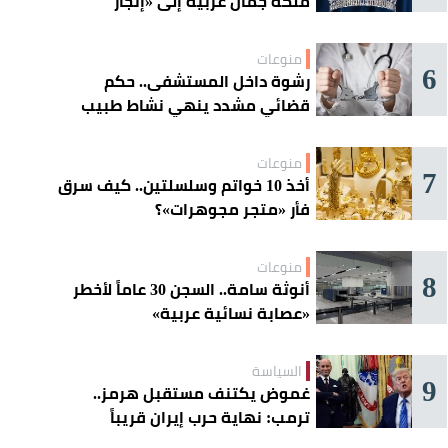
ملكة جمال عربية إلى «إتجار
بالقاصرات»؟
منوعات
6
رشوة داخل المستشفى.. حكم
قضائي مشدد ينهي نشاط طبيب
مغربي
منوعات
7
أخذ 10 خواتم وسلسلتين.. كيف سرق
فأر «متجر مجوهرات»؟
منوعات
8
أنوثة سامة.. السجن 30 عاماً لأخطر
«عصابة نسائية عربية»
السياسة
9
غموض يكتنف مستقبل هرمز..
ترمب: نهاية حرب إيران قريباً