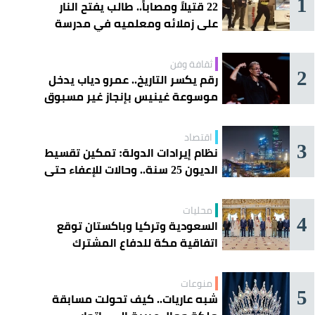
1
22 قتيلاً ومصاباً.. طالب يفتح النار
على زملائه ومعلميه في مدرسة
ثانوية
ثقافة وفن
2
رقم يكسر التاريخ.. عمرو دياب يدخل
موسوعة غينيس بإنجاز غير مسبوق
اقتصاد
3
نظام إيرادات الدولة: تمكين تقسيط
الديون 25 سنة.. وحالات للإعفاء حتى
مليون ريال
محليات
4
السعودية وتركيا وباكستان توقع
اتفاقية مكة للدفاع المشترك
منوعات
5
شبه عاريات.. كيف تحولت مسابقة