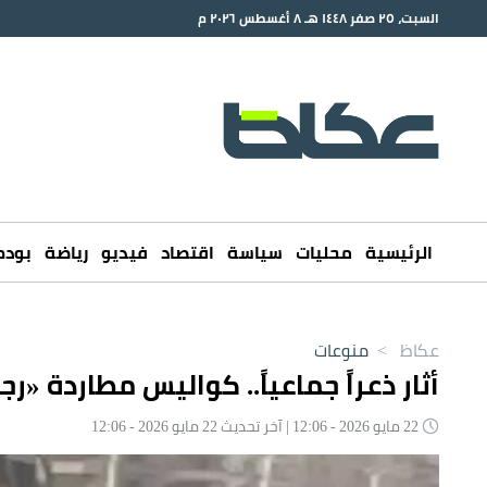
السبت، ٢٥ صفر ١٤٤٨ هـ ٨ أغسطس ٢٠٢٦ م
الرئيسية
محليات
سياسة
اقتصاد
فيديو
رياضة
بود
عكاظ
>
منوعات
أثار ذعراً جماعياً.. كواليس مطاردة «ر
22 مايو 2026 - 12:06 | آخر تحديث 22 مايو 2026 - 12:06