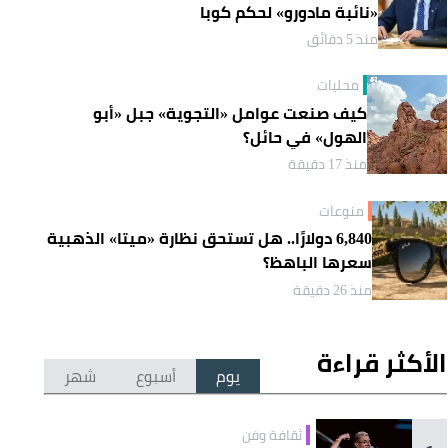
«نائبة مادورو» لحكم كوبا
منذ 5 دقائق
محليات
كيف صنعت عوامل «التجوية» جبل «أبو
الهول» في حائل؟
منذ 17 دقيقة
منوعات
6,840 دولارًا.. هل تستحق نظارة «ميتا» الذهبية
سعرها الباهظ؟
منذ 26 دقيقة
الأكثر قراءة
يوم
أسبوع
شهر
ثقافة وفن