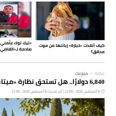
«تيك توك علّمني ا
كيف أنقذت «خبازة» زبائنها من موت
صادمة لـ«القاضي 
محقق؟
عكاظ
>
منوعات
6,840 دولارًا.. هل تستحق نظارة «ميتا» الذهبية سعرها الباهظ؟
8 أغسطس 2026 - 12:09 | آخر تحديث 8 أغسطس 2026 - 12:09