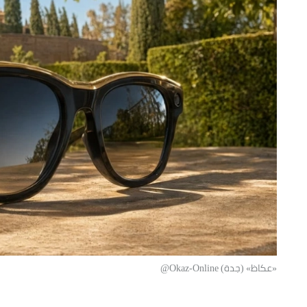
«عكاظ» (جدة) Okaz-Online@
حصلت نظارة (راي بان ميتا) الذكية عل