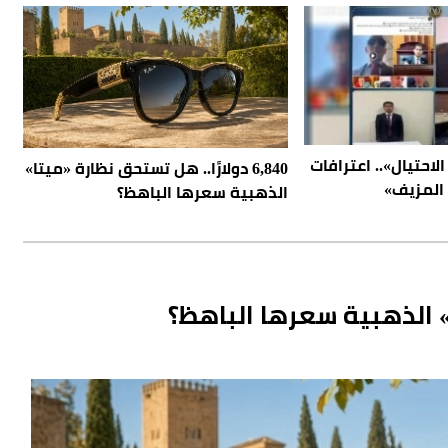
لاحتيال».. اعترافات
6,840 دولارًا.. هل تستحق نظارة «ميتا»
المزيف»
الذهبية سعرها الباهظ؟