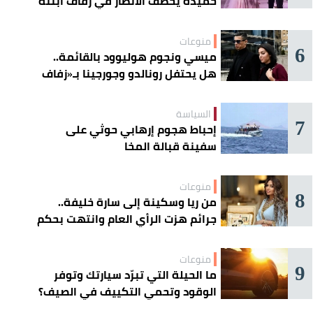
حميدة يخطف الأنظار في زفاف ابنته
منوعات
6
ميسي ونجوم هوليوود بالقائمة..
هل يحتفل رونالدو وجورجينا بـ«زفاف
القرن» غداً؟
السياسة
7
إحباط هجوم إرهابي حوثي على
سفينة قبالة المخا
منوعات
8
من ريا وسكينة إلى سارة خليفة..
جرائم هزت الرأي العام وانتهت بحكم
الإعدام
منوعات
9
ما الحيلة التي تبرّد سيارتك وتوفر
الوقود وتحمي التكييف في الصيف؟