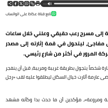
--:--
تابع قناة عكاظ على الواتساب
ة إلى مسرح رعب حقيقي وعلني خلال ساعات
 مفاجئ، ليتحول في قمة إثارته إلى مصدر
كة المرور في أكثر من شارع رئيسي.
رة شخصاً يتجول بطريقة غريبة ومريبة، قبل أن ينفجر
ى عارمة أثارت خيال السكان ليطلقوا عليه لقب «رجل
ة ومروعة»، مؤكدين أن ما حدث بدا وكأنه مشهد