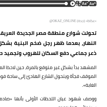
«عكاظ» (جدة) OKAZ_ONLINE@
تحولت شوارع منطقة مصر الجديدة العريق
النهار، بعدما ظهر رجل ضخم البنية بشكل
ذعر جماعي دفع السكان للهروب وتجميد حر
المشهد بدأ بشكل غير متوقع بالمرة، حين لاحظ الما
الموقف فجأة ويتحول الشارع الهادئ إلى ساحة فوض
الغابة».
ووصف شهود عيان اللحظات الأولى بأنها «صادم