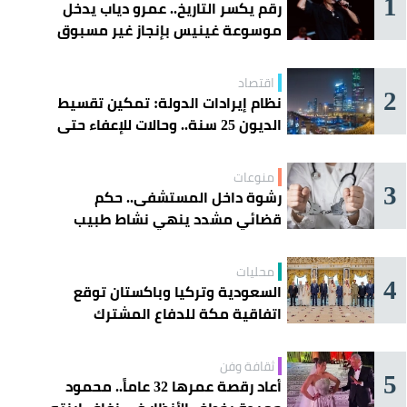
1
رقم يكسر التاريخ.. عمرو دياب يدخل
موسوعة غينيس بإنجاز غير مسبوق
اقتصاد
2
نظام إيرادات الدولة: تمكين تقسيط
الديون 25 سنة.. وحالات للإعفاء حتى
مليون ريال
منوعات
3
رشوة داخل المستشفى.. حكم
قضائي مشدد ينهي نشاط طبيب
مغربي
محليات
4
السعودية وتركيا وباكستان توقع
اتفاقية مكة للدفاع المشترك
ثقافة وفن
5
أعاد رقصة عمرها 32 عاماً.. محمود