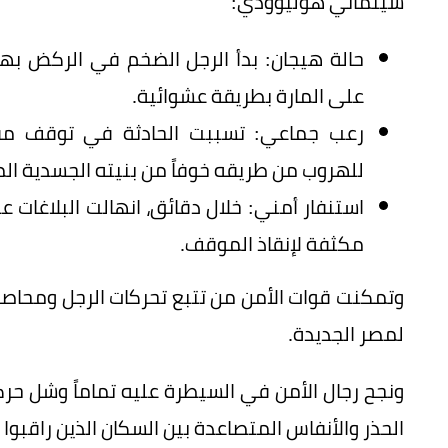
سينمائي هوليوودي:
حالة هيجان: بدأ الرجل الضخم في الركض بهستي
على المارة بطريقة عشوائية.
رعب جماعي: تسببت الحادثة في توقف مفا
للهروب من طريقه خوفاً من بنيته الجسدية الم
استنفار أمني: خلال دقائق، انهالت البلاغات 
مكثفة لإنقاذ الموقف.
وتمكنت قوات الأمن من تتبع تحركات الرجل ومحاصرت
لمصر الجديدة.
ونجح رجال الأمن في السيطرة عليه تماماً وشل حركت
الحذر والأنفاس المتصاعدة بين السكان الذين راقبوا