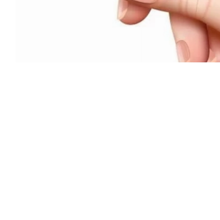
اتف محمول مسجلة بأسمائهم دون علمهم
ح الاتصال والتحقق من هوية المستخدمين،
نونية للشخص الذي تظهر بياناته على الخط