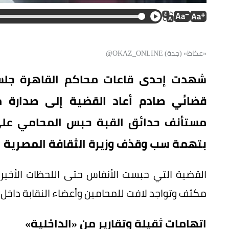
«عكاظ» (جدة) OKAZ_ONLINE@
شهدت إحدى قاعات محاكم القاهرة جلسة 
قضائي صادم أعاد القضية إلى صدارة م
بتهمة سب وقذف وزيرة الثقافة المصرية ا
القضية التي حبست الأنفاس حتى اللحظات الأخ
مكثف وتواجد لافت للمحامين وأعضاء النقابة داخل ا
اتهامات ثقيلة وتقارير من «الداخلية»