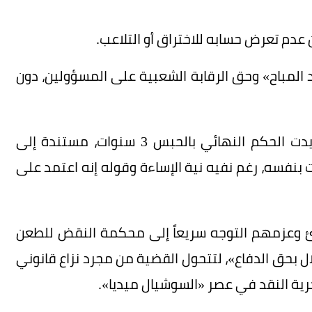
دم تعرض حسابه للاختراق أو التلاعب.
د المباح» وحق الرقابة الشعبية على المسؤولين، دون
لكن المحكمة من جانبها رفضت هذه الدفوع، وأيدت الحكم النهائي بالحبس 3 سنوات، مستندة إلى
 بنفسه، رغم نفيه نية الإساءة وقوله إنه اعتمد على
ارئ وعزمهم التوجه سريعاً إلى محكمة النقض للطعن
بحق الدفاع»، لتتحول القضية من مجرد نزاع قانوني
حرية النقد في عصر «السوشيال ميديا».