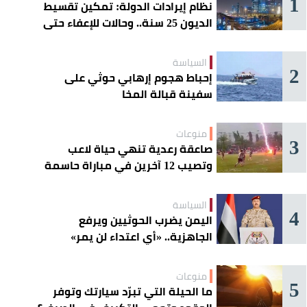
1
نظام إيرادات الدولة: تمكين تقسيط
الديون 25 سنة.. وحالات للإعفاء حتى
مليون ريال
السياسة
2
إحباط هجوم إرهابي حوثي على
سفينة قبالة المخا
منوعات
3
صاعقة رعدية تنهي حياة لاعب
وتصيب 12 آخرين في مباراة حاسمة
السياسة
4
اليمن يضرب الحوثيين ويرفع
الجاهزية.. «أي اعتداء لن يمر»
منوعات
5
ما الحيلة التي تبرّد سيارتك وتوفر