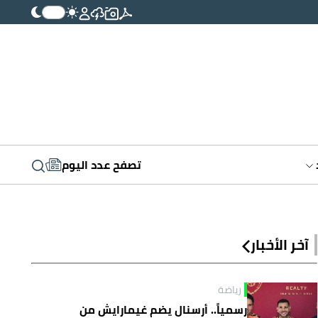
تصفح عدد اليوم
آخر الأخبار
رياضة
رسمياً.. أرسنال يضم غيمارايش من