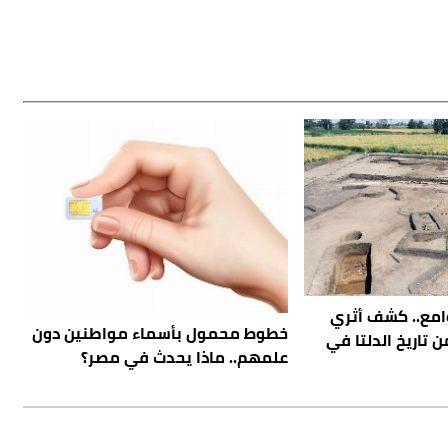
امع.. كشف أثري
خطوط محمول بأسماء مواطنين دون
ام من تاريخ الدلتا في
علمهم.. ماذا يحدث في مصر؟