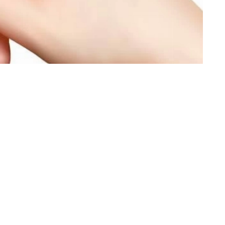
محمد صديق
أعاد اكتشاف مواطنين مصريين خطوط ه
فتح ملف قديم يتعلق بآليات تسجيل شرائ
وسط تساؤلات متزايدة حول المسؤولية القا
إذا استُخدم لاحقاً في ارتكاب جريمة.