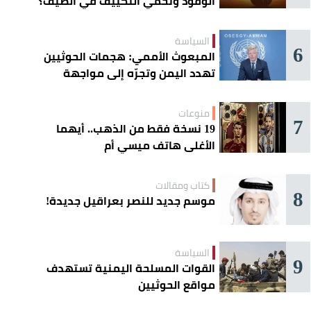
الوقود وتحمي التكييف في الصيف؟
السياسة
6
المبعوث الأممي: هجمات الحوثيين
تهدد اليمن وتجرّه إلى مواجهة
إقليمية
منوعات
7
19 نسخة فقط من الذهب.. أيهما
الأغلى هاتف ميسي أم
«كريستيانو»؟
كتاب ومقالات
8
موسم جديد للنصر بعراقيل جديدة!
السياسة
9
القوات المسلحة اليمنية تستهدف
مواقع الحوثيين