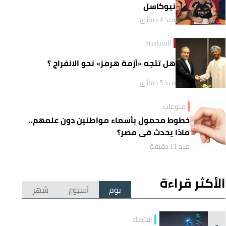
نيوكاسل
منذ 4 دقائق
السياسة
هل تتجه «أزمة هرمز» نحو الانفراج ؟
منذ 5 دقائق
منوعات
خطوط محمول بأسماء مواطنين دون علمهم..
ماذا يحدث في مصر؟
منذ 11 دقيقة
الأكثر قراءة
يوم
أسبوع
شهر
اقتصاد