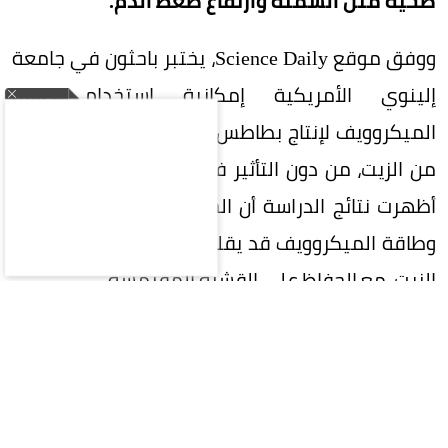
صحية مثل السمنة وارتفاع ضغط الدم.
ووفق موقع Science Daily، يختبر باحثون في جامعة
إلينوي الأمريكية إمكانية استخدام طاقة
الميكروويف لإنتاج بطاطس مقلية تمتص كمية أقل
من الزيت، من دون التأثير في مذاقها أو قوامها، إذ
أظهرت نتائج الدراسة أن الجمع بين القلي التقليدي
وطاقة الميكروويف قد يقلل زمن الطهي وامتصاص
الزيت، مع الحفاظ على القشرة المقرمشة.
وقال الباحث الرئيسي باوان سينغ تاخار، أستاذ هندسة
الأغذية في جامعة إلينوي، إن المستهلكين يرغبون
في أطعمة أكثر صحة، لكن النكهة التي يمنحها
الزيت للأطعمة المقلية تجعل تقليل الدهون تحدياً