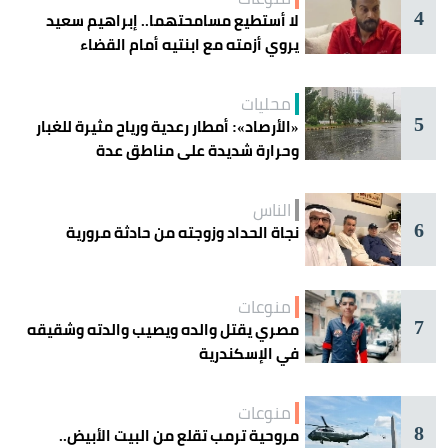
4
لا أستطيع مسامحتهما.. إبراهيم سعيد
يروي أزمته مع ابنتيه أمام القضاء
محليات
5
«الأرصاد»: أمطار رعدية ورياح مثيرة للغبار
وحرارة شديدة على مناطق عدة
الناس
6
نجاة الحداد وزوجته من حادثة مرورية
منوعات
7
مصري يقتل والده ويصيب والدته وشقيقه
في الإسكندرية
منوعات
8
مروحية ترمب تقلع من البيت الأبيض..