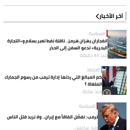
آخر الأخبار
السياسة
انفجاران يهزان هرمز.. ناقلة نفط تعبر بسلام و«التجارة
البحرية» تدعو السفن إلى الحذر
منذ 44 دقيقة
اقتصاد
كم المبالغ التي ردتها إدارة ترمب من رسوم الجمارك
الملغاة ؟
منذ ساعة
السياسة
ترمب: نفضّل اتفاقاً مع إيران.. ولا نريد قتل الناس
منذ ساعتين