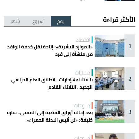
الأكثر قراءة
يوم
أسبوع
شهر
اقتصاد
1
«الموارد البشرية»: إتاحة نقل خدمة الوافد
من منشأة إلى فرد
محليات
2
باستثناء 4 إدارات.. انطلاق العام الدراسي
الجديد.. الثلاثاء القادم
منوعات
3
بعد إحالة أوراق القضية إلى المفتي.. سارة
خليفة: «لن ألبس البدلة الحمراء»
منوعات