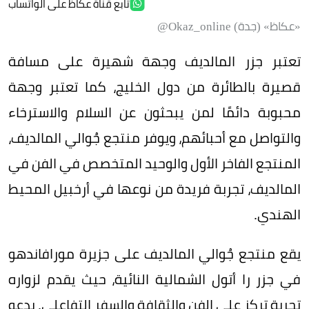
تابع قناة عكاظ على الواتساب
«عكاظ» (جدة) Okaz_online@
تعتبر جزر المالديف وجهة شهيرة على مسافة
قصيرة بالطائرة من دول الخليج، كما تعتبر وجهة
محبوبة دائمًا لمن يبحثون عن السلام والاسترخاء
والتواصل مع أحبائهم، ويوفر منتجع جُوالي المالديف،
المنتجع الفاخر الأول والوحيد المتخصص في الفن في
المالديف، تجربة فريدة من نوعها في أرخبيل المحيط
الهندي
.
يقع منتجع جُوالي المالديف على جزيرة مورافاندهو
في جزر را أتول الشمالية النائية، حيث يقدم لزواره
تجربة تركز على الفن والثقافة والسفر التفاعلي
. يدعو