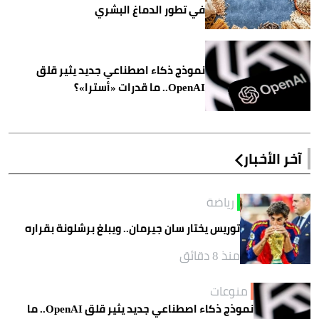
في تطور الدماغ البشري
نموذج ذكاء اصطناعي جديد يثير قلق
OpenAI.. ما قدرات «أسترا»؟
آخر الأخبار
رياضة
توريس يختار سان جيرمان.. ويبلغ برشلونة بقراره
منذ 8 دقائق
منوعات
نموذج ذكاء اصطناعي جديد يثير قلق OpenAI.. ما