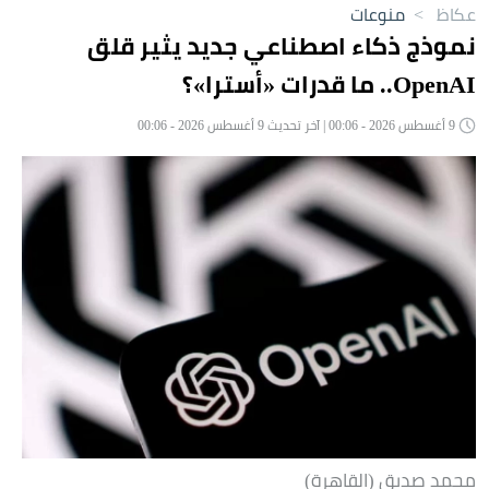
عكاظ
>
منوعات
نموذج ذكاء اصطناعي جديد يثير قلق
OpenAI.. ما قدرات «أسترا»؟
9 أغسطس 2026 - 00:06 | آخر تحديث 9 أغسطس 2026 - 00:06
محمد صديق (القاهرة)