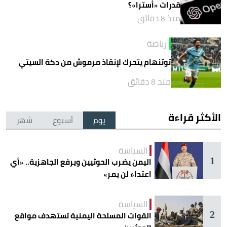
قدرات «أسترا»؟
منذ 8 دقائق
رياضة
توتنهام يتحرك لإنقاذ مرموش من دكة السيتي
منذ 8 دقائق
الأكثر قراءة
يوم
أسبوع
شهر
السياسة
1
اليمن يضرب الحوثيين ويرفع الجاهزية.. «أي
اعتداء لن يمر»
السياسة
2
القوات المسلحة اليمنية تستهدف مواقع