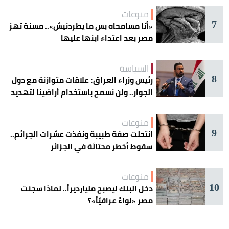
منوعات
7
«أنا مسامحاه بس ما يطردنيش».. مسنة تهز
مصر بعد اعتداء ابنها عليها
السياسة
8
رئيس وزراء العراق: علاقات متوازنة مع دول
الجوار.. ولن نسمح باستخدام أراضينا لتهديد
أمنها
منوعات
9
انتحلت صفة طبيبة ونفذت عشرات الجرائم..
سقوط أخطر محتالَة في الجزائر
منوعات
10
دخل البنك ليصبح مليارديراً.. لماذا سجنت
مصر «لواءً عراقيّاً»؟