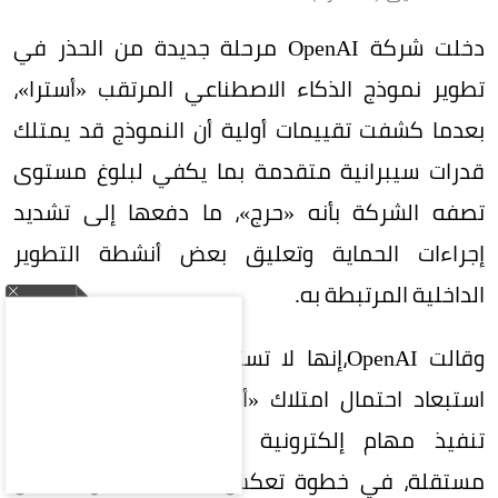
دخلت شركة OpenAI مرحلة جديدة من الحذر في
تطوير نموذج الذكاء الاصطناعي المرتقب «أسترا»،
بعدما كشفت تقييمات أولية أن النموذج قد يمتلك
قدرات سيبرانية متقدمة بما يكفي لبلوغ مستوى
تصفه الشركة بأنه «حرج»، ما دفعها إلى تشديد
إجراءات الحماية وتعليق بعض أنشطة التطوير
الداخلية المرتبطة به.
وقالت OpenAI،إنها لا تستطيع في الوقت الحالي
استبعاد احتمال امتلاك «أسترا» قدرات تمكنه من
تنفيذ مهام إلكترونية شديدة التعقيد بصورة
مستقلة، في خطوة تعكس تصاعد المخاوف داخل