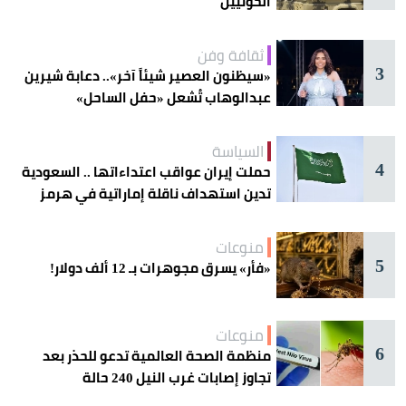
الحوثيين
ثقافة وفن
3
«سيظنون العصير شيئاً آخر».. دعابة شيرين
عبدالوهاب تُشعل «حفل الساحل»
السياسة
4
حملت إيران عواقب اعتداءاتها .. السعودية
تدين استهداف ناقلة إماراتية في هرمز
منوعات
5
«فأر» يسرق مجوهرات بـ 12 ألف دولار!
منوعات
6
منظمة الصحة العالمية تدعو للحذر بعد
تجاوز إصابات غرب النيل 240 حالة