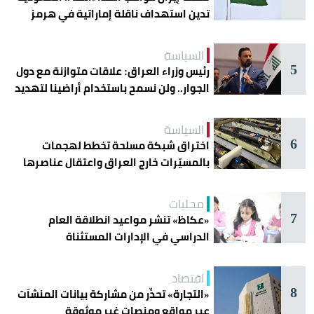
تدين استهداف ناقلة إماراتية في هرمز
السياسة
5
رئيس وزراء العراق: علاقات متوازنة مع دول
الجوار.. ولن نسمح باستخدام أراضينا لتهديد
أمنها
السياسة
6
اختراق شبكة مسلحة تخطط لهجمات
بالمسيّرات خارج العراق واعتقال عناصرها
محليات
7
«عكاظ» تنشر مواعيد انطلاقة العام
الدراسي في الإدارات المستثناة
اقتصاد
8
«التجارة» تحذّر من مشاركة بيانات المنشآت
عبر مواقع ومنصات غير موثوقة