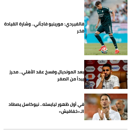
فالفيردي: مورينيو فاجأني.. وشارة القيادة
فخر
بعد المونديال وفسخ عقد الأهلي.. محرز
يبدأ من الصفر
في أول ظهور ليايسله.. نيوكاسل يصطاد
الـ«خفافيش»