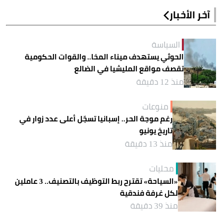
آخر الأخبار
السياسة
الحوثي يستهدف ميناء المخا.. والقوات الحكومية
تقصف مواقع المليشيا في الضالع
منذ 12 دقيقة
منوعات
رغم موجة الحر.. إسبانيا تسجّل أعلى عدد زوار في
تاريخ يونيو
منذ 13 دقيقة
محليات
«السياحة» تقترح ربط التوظيف بالتصنيف.. 3 عاملين
لكل غرفة فندقية
منذ 39 دقيقة