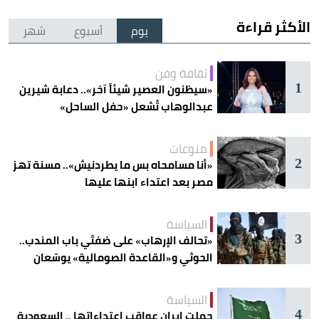
الأكثر قراءة
يوم
أسبوع
شهر
ثقافة وفن
1
«سيظنون العصير شيئاً آخر».. دعابة شيرين
عبدالوهاب تُشعل «حفل الساحل»
منوعات
2
«أنا مسامحاه بس ما يطردنيش».. مسنة تهز
مصر بعد اعتداء ابنها عليها
السياسة
3
«تحالف الإرهاب» على ضفتَي باب المندب..
الحوثي و«القاعدة الصومالية» يوسّعان
دائرة الخطر
السياسة
4
حملت إيران عواقب اعتداءاتها .. السعودية