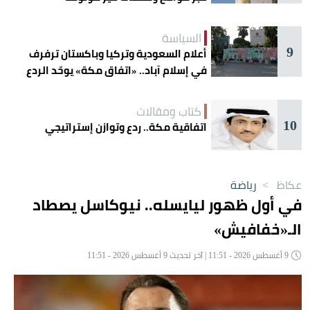
السياسة
9
أعلام السعودية وتركيا وباكستان ترفرف
في إسلام آباد.. «اتفاق مكة» يوحّد الردع
كتاب ومقالات
10
اتفاقية مكة.. ردع وتوازن إستراتيجي
عكاظ
>
رياضة
في أول ظهور ليايسله.. نيوكاسل يصطاد
الـ«خفافيش»
9 أغسطس 2026 - 11:51 | آخر تحديث 9 أغسطس 2026 - 11:51