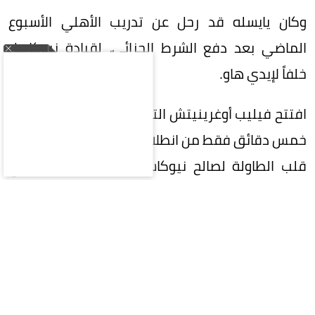
وكان يايسله قد رحل عن تدريب الأهلي الأسبوع
الماضي بعد دفع الشرط الجزائي، لقيادة نيوكاسل
خلفاً لإيدي هاو.
افتتح فيليب أوغرينيتش التسجيل لفريق فالنسيا بعد
خمس دقائق فقط من انطلاق المباراة، لكن يوان ويسا
قلب الطاولة لصالح نيوكاسل بتسجيل هدفين في
الدقيقتين 52 و76.