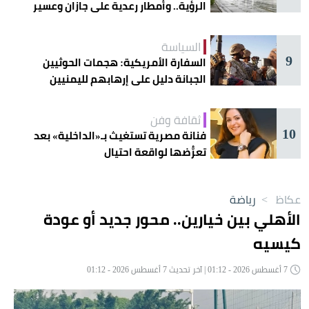
الرؤية.. وأمطار رعدية على جازان وعسير
السياسة
9
السفارة الأمريكية: هجمات الحوثيين
الجبانة دليل على إرهابهم لليمنيين
ثقافة وفن
10
فنانة مصرية تستغيث بـ«الداخلية» بعد
تعرُّضها لواقعة احتيال
عكاظ
>
رياضة
الأهلي بين خيارين.. محور جديد أو عودة
كيسيه
7 أغسطس 2026 - 01:12 | آخر تحديث 7 أغسطس 2026 - 01:12