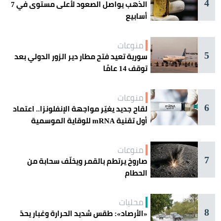
4
الذهب يواصل الصعود لأعلى مستوى في 7
أسابيع
منوعات
5
سورية تعيد فتح مطار دير الزور الدولي بعد
توقف 14 عامًا
منوعات
6
لقاح جديد يغيّر مواجهة الإنفلونزا.. اعتماد
أول تقنية mRNA للوقاية الموسمية
منوعات
7
صاروخ يرتطم بالقمر ويخلّف سحابة من
الحطام
محليات
8
«الأرصاد»: طقس شديد الحرارة وغبار يحدّ