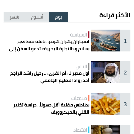
الأكثر قراءة
يوم
أسبوع
شهر
السياسة
1
انفجاران يهزان هرمز.. ناقلة نفط تعبر
بسلام و«التجارة البحرية» تدعو السفن إلى
الحذر
الناس
2
أول مدير لـ«أم القرى».. رحيل راشد الراجح
أحد رواد التعليم الجامعي
منوعات
3
بطاطس مقلية أقل دهوناً.. دراسة تختبر
القلي بالميكروويف
اقتصاد