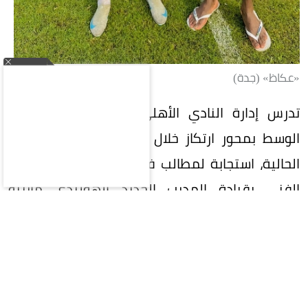
«عكاظ» (جدة)
تدرس إدارة النادي الأهلي السعودي تدعيم خط
الوسط بمحور ارتكاز خلال فترة الانتقالات الصيفية
الحالية، استجابة لمطالب فنية من اللاعبين والجهاز
الفني بقيادة المدرب الجديد الهولندي مارينو
بوسيتش.
وعلمت «عكاظ» أن لاعبي الفريق طالبوا الإدارة بجلب
لاعب محور قوي لتعزيز التوازن في وسط الملعب، في