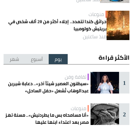
منوعات
حرائق كندا تتمدد.. إجلاء أكثر من 20 ألف شخص في
بريتيش كولومبيا
منذ ساعتين
الأكثر قراءة
يوم
أسبوع
شهر
ثقافة وفن
1
«سيظنون العصير شيئاً آخر».. دعابة شيرين
عبدالوهاب تُشعل «حفل الساحل»
منوعات
2
«أنا مسامحاه بس ما يطردنيش».. مسنة تهز
مصر بعد اعتداء ابنها عليها