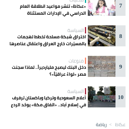
7
«عكاظ» تنشر مواعيد انطلاقة العام
الدراسي في الإدارات المستثناة
السياسة
8
اختراق شبكة مسلحة تخطط لهجمات
بالمسيّرات خارج العراق واعتقال عناصرها
منوعات
9
دخل البنك ليصبح مليارديراً.. لماذا سجنت
مصر «لواءً عراقيّاً»؟
السياسة
10
أعلام السعودية وتركيا وباكستان ترفرف
في إسلام آباد.. «اتفاق مكة» يوحّد الردع
عكاظ
>
رياضة