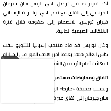
أكد تقرير صحفي توصل نادي باريس سان جيرمان
الفرنسي إلى اتفاق مع نجم نادي برشلونة الإسباني
فيران توريس، للانضمام إلى صفوفه خلال فترة
الانتقالات الصيفية الحالية.
وكان توريس قد قاد منتخب إسبانيا للتتويج بلقب
كأس العالم 2026، بعدما أحرز هدف الفوز في المباراة
النهائية أمام الأرجنتين الشهر الماضي.
اتفاق ومفاوضات مستمرة
وبحسب صحيفة «ماركا» الإسبانية، فقد توصل باريس
سان جيرمان إلى اتفاق مع فيران توريس للانضمام إليه
بعقد مدته أربع سنوات، ولم يتبقَّ سوى إتمام