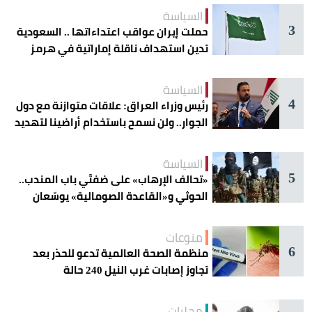
السياسة
3
حملت إيران عواقب اعتداءاتها .. السعودية
تدين استهداف ناقلة إماراتية في هرمز
السياسة
4
رئيس وزراء العراق: علاقات متوازنة مع دول
الجوار.. ولن نسمح باستخدام أراضينا لتهديد
أمنها
السياسة
5
«تحالف الإرهاب» على ضفتَي باب المندب..
الحوثي و«القاعدة الصومالية» يوسّعان
دائرة الخطر
منوعات
6
منظمة الصحة العالمية تدعو للحذر بعد
تجاوز إصابات غرب النيل 240 حالة
محليات