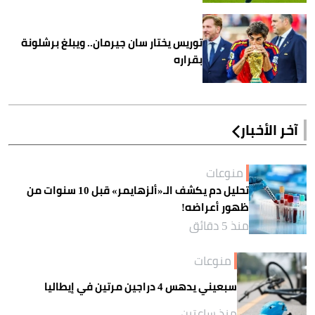
توريس يختار سان جيرمان.. ويبلغ برشلونة
بقراره
آخر الأخبار
منوعات
تحليل دم يكشف الـ«ألزهايمر» قبل 10 سنوات من
ظهور أعراضه!
منذ 5 دقائق
منوعات
سبعيني يدهس 4 دراجين مرتين في إيطاليا
منذ ساعتين