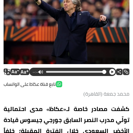
--:--
تابع قناة عكاظ على الواتساب
محمد جمعة (القاهرة)
كشفت مصادر خاصة لـ«عكاظ» مدى احتمالية
تولّي مدرب النصر السابق جورجي جيسوس قيادة
الأخضر السعودي خلال الفترة المقبلة؛ خلفاً