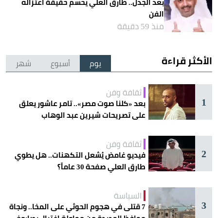
بعد الجدل.. طارق العلي يحسم حقيقة اعتزاله
الفن
منذ 59 دقيقة
الأكثر قراءة
يوم
أسبوع
شهر
ثقافة وفن
1
بعد «كلنا صوت مصر».. تامر عاشور يعلق
على تصريحات شيرين عبد الوهاب
ثقافة وفن
2
فيديو غامض يُشعل التكهنات.. هل يطوي
طارق العلي صفحة 30 عاماً؟
السياسة
3
7 قتلى في هجوم الحوثي على المخا.. ونجاة