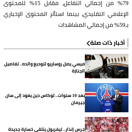
79% من إجمالي التفاعل، مقابل 15% للمحتوى
الإعلامي التقليدي، بينما استأثر المحتوى الإخباري
بـ59% من إجمالي المشاهدات
أخبار ذات صلة
ميسي يصل روساريو لتوديع والده.. تفاصيل
الجنازة
بعد 10 سنوات.. لوكاس دين يعود إلى سان
جيرمان
جرس إنذار.. ليفربول يتلقى خسارة جديدة