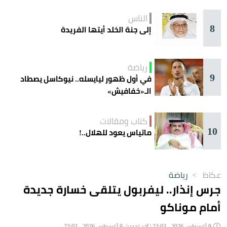
الناس
8
إلى جنة الخلد أيتها الفريدة
رياضة
9
في أول ظهور ليايسله.. نيوكاسل يصطاد
الـ«خفافيش»
كتاب ومقالات
10
ماتياس يعود للهلال..!
عكاظ
>
رياضة
جرس إنذار.. ليفربول يتلقى خسارة جديدة
أمام موناكو
9 أغسطس 2026 - 23:03 | آخر تحديث 9 أغسطس 2026 - 23:03