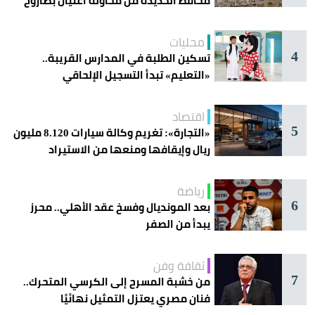
محافظ الحديدة من محاولة اغتيال بصاروخ
محليات
4
تسكين الطلبة في المدارس القريبة..
«التعليم» تبدأ التسجيل الإلحاقي
للمستجدين
اقتصاد
5
«التجارة»: تغريم وكالة سيارات 8.120 مليون
ريال وإيقافها ومنعها من الاستيراد
رياضة
6
بعد المونديال وفسخ عقد الأهلي.. محرز
يبدأ من الصفر
ثقافة وفن
7
من خشبة المسرح إلى الكرسي المتحرك..
فنان مصري يعتزل التمثيل نهائيًا