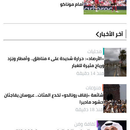
أمام موناكو
آخر الأخبار
محليات
«الأرصاد»: حرارة شديدة على 4 مناطق.. وأمطار وبَرَد
ورياح مثيرة للغبار
منذ 14 دقيقة
منوعات
شائعة «زفاف رونالدو» تخدع المئات.. عروسان يفاجئان
حشود ماديرا
منذ 18 دقيقة
ثقافة وفن