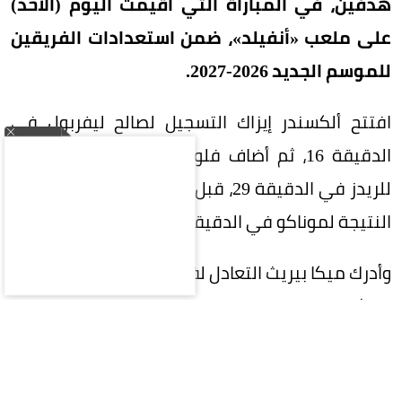
هدفين، في المباراة التي أقيمت اليوم (الأحد)
على ملعب «أنفيلد»، ضمن استعدادات الفريقين
للموسم الجديد 2026-2027.
افتتح ألكسندر إيزاك التسجيل لصالح ليفربول في
الدقيقة 16، ثم أضاف فلوريان فيرتز الهدف الثاني
للريدز في الدقيقة 29، قبل أن يقلص جولوفين أندريه
النتيجة لموناكو في الدقيقة 44 من ركلة جزاء.
وأدرك ميكا بيريث التعادل لفريق موناكو في الدقيقة
56، ثم خطف باري برونر الفوز للفريق الفرنسي قبل
دقيقتين من نهاية الوقت الأصلي للمباراة.
سيناريو مكرر