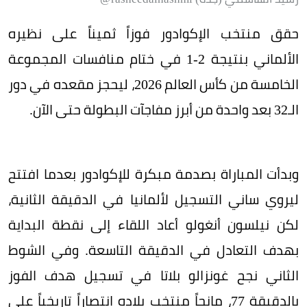
حقق منتخب الإكوادور فوزاً ثميناً على نظيره
الألماني بنتيجة 2-1 في ختام منافسات المجموعة
الخامسة من كأس العالم 2026، ليحجز مقعده في دور
الـ32 بعد واحدة من أبرز مفاجآت البطولة حتى الآن.
وبدأت المباراة بصدمة مبكرة للإكوادور بعدما افتتح
ليروي ساني التسجيل لألمانيا في الدقيقة الثانية،
لكن نيلسون أنغولو أعاد اللقاء إلى نقطة البداية
بهدف التعادل في الدقيقة التاسعة. وفي الشوط
الثاني نجح غونزالو بلاتا في تسجيل هدف الفوز
بالدقيقة 77، مانحاً منتخب بلاده انتصاراً تاريخياً على