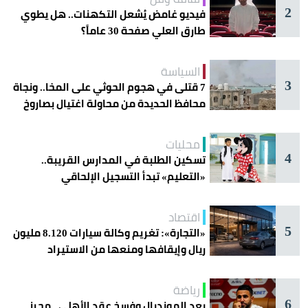
2
فيديو غامض يُشعل التكهنات.. هل يطوي
طارق العلي صفحة 30 عاماً؟
السياسة
3
7 قتلى في هجوم الحوثي على المخا.. ونجاة
محافظ الحديدة من محاولة اغتيال بصاروخ
محليات
4
تسكين الطلبة في المدارس القريبة..
«التعليم» تبدأ التسجيل الإلحاقي
للمستجدين
اقتصاد
5
«التجارة»: تغريم وكالة سيارات 8.120 مليون
ريال وإيقافها ومنعها من الاستيراد
رياضة
6
بعد المونديال وفسخ عقد الأهلي.. محرز