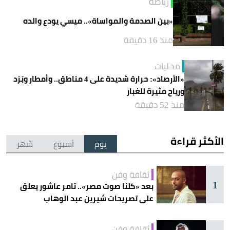
رياضة
«بين الصدمة والمواساة».. ميسي يودع والده
منذ 16 دقيقة
محليات
«الأرصاد»: حرارة شديدة على 4 مناطق.. وأمطار وبَرَد
ورياح مثيرة للغبار
منذ 52 دقيقة
الأكثر قراءة
يوم
أسبوع
شهر
ثقافة وفن
1
بعد «كلنا صوت مصر».. تامر عاشور يعلق
على تصريحات شيرين عبد الوهاب
ثقافة وفن