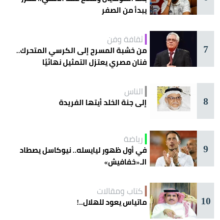
يبدأ من الصفر
ثقافة وفن
7
من خشبة المسرح إلى الكرسي المتحرك..
فنان مصري يعتزل التمثيل نهائيًا
الناس
8
إلى جنة الخلد أيتها الفريدة
رياضة
9
في أول ظهور ليايسله.. نيوكاسل يصطاد
الـ«خفافيش»
كتاب ومقالات
10
ماتياس يعود للهلال..!