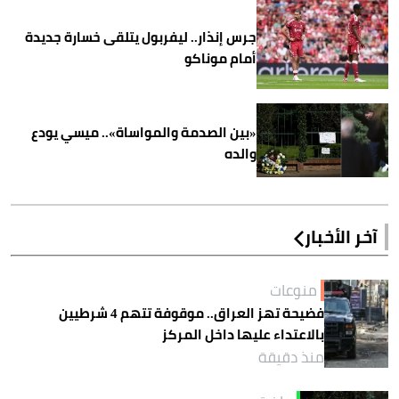
جرس إنذار.. ليفربول يتلقى خسارة جديدة
أمام موناكو
«بين الصدمة والمواساة».. ميسي يودع
والده
آخر الأخبار
منوعات
فضيحة تهز العراق.. موقوفة تتهم 4 شرطيين
بالاعتداء عليها داخل المركز
منذ دقيقة