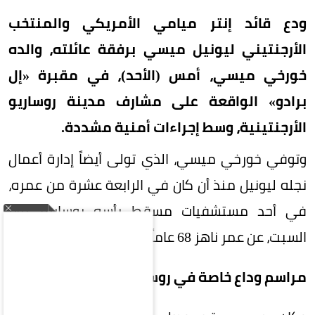
ودع قائد إنتر ميامي الأمريكي والمنتخب
الأرجنتيني ليونيل ميسي برفقة عائلته، والده
خورخي ميسي، أمس (الأحد)، في مقبرة «إل
برادو» الواقعة على مشارف مدينة روساريو
الأرجنتينية، وسط إجراءات أمنية مشددة.
وتوفي خورخي ميسي، الذي تولى أيضاً إدارة أعمال
نجله ليونيل منذ أن كان في الرابعة عشرة من عمره،
في أحد مستشفيات مسقط رأسه روساريو، يوم
السبت، عن عمر ناهز 68 عاماً، بعد صراع مع المرض.
مراسم وداع خاصة في روساريو