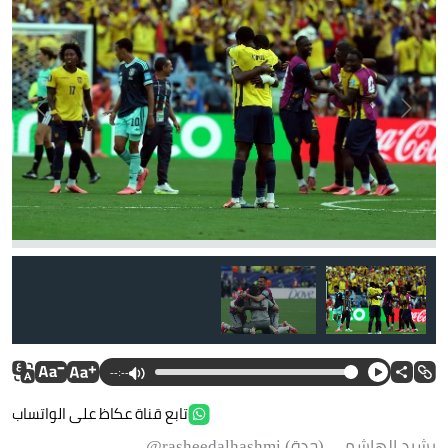
--:--
تابع قناة عكاظ على الواتساب
رشيد الهاشمي (جدة) rasheedalhashmi@