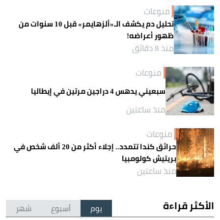
منوعات
تحليل دم يكشف الـ«ألزهايمر» قبل 10 سنوات من
ظهور أعراضه!
منذ 8 دقائق
منوعات
سبعيني يدهس 4 دراجين مرتين في إيطاليا
منذ ساعتين
منوعات
حرائق كندا تتمدد.. إجلاء أكثر من 20 ألف شخص في
بريتيش كولومبيا
منذ ساعتين
الأكثر قراءة
يوم
أسبوع
شهر