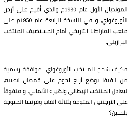
المونديال الأول عام 1930م والذي أُقيم على أرض
الأوروغواي، و في النسخة الرابعة عام 1950م على
ملعب الماراكانا التاريخي أمام المستضيف المنتخب
البرازيلي.
فكيف سُمح للمنتخب الأوروغواي بموافقة رسمية
من الفيفا بوضع أربع نجوم على قمصان لاعبيه،
ليعادل المنتخب الإيطالي ونظيره الألماني، و متفوقاً
على الأرجنتين المتوجة بثلاثة ألقاب وفرنسا المتوجة
بلقبين؟