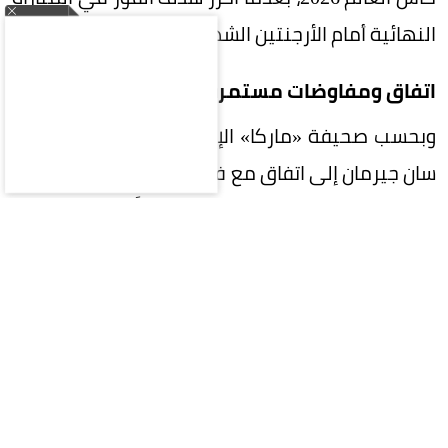
النهائية أمام الأرجنتين الشهر الماضي.
اتفاق ومفاوضات مستمرة
وبحسب صحيفة «ماركا» الإسبانية، فقد توصل باريس
سان جيرمان إلى اتفاق مع فيران توريس للانضمام إليه
بعقد مدته أربع سنوات، ولم يتبقَّ سوى إتمام
المفاوضات مع برشلونة، وهو ما تجري مناقشته حالياً.
الصفقة تقترب من الحسم
وأضافت أن باريس سان جيرمان وبرشلونة قريبان من
التوصل إلى اتفاق، ومن المتوقع إتمام الصفقة خلال
الأيام القليلة القادمة، وتسعى جميع الأطراف إلى