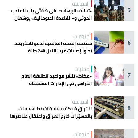
السياسة
5
«تحالف الإرهاب» على ضفتَي باب المندب..
الحوثي و«القاعدة الصومالية» يوسّعان
دائرة الخطر
منوعات
6
منظمة الصحة العالمية تدعو للحذر بعد
تجاوز إصابات غرب النيل 240 حالة
محليات
7
«عكاظ» تنشر مواعيد انطلاقة العام
الدراسي في الإدارات المستثناة
السياسة
8
اختراق شبكة مسلحة تخطط لهجمات
بالمسيّرات خارج العراق واعتقال عناصرها
منوعات