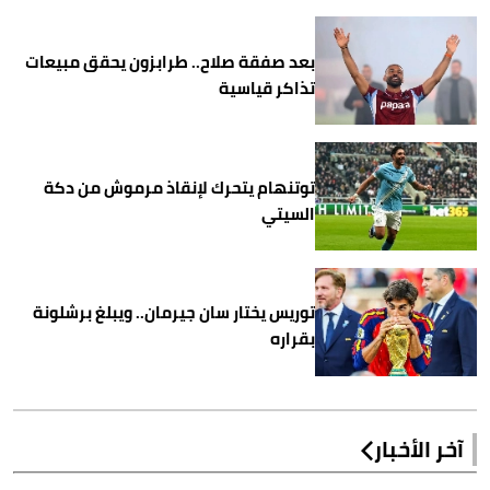
بعد صفقة صلاح.. طرابزون يحقق مبيعات
تذاكر قياسية
توتنهام يتحرك لإنقاذ مرموش من دكة
السيتي
توريس يختار سان جيرمان.. ويبلغ برشلونة
بقراره
آخر الأخبار