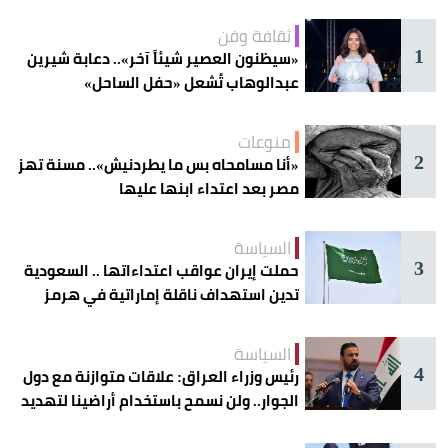
ثقافة وفن
1
«سيظنون العصير شيئاً آخر».. دعابة شيرين
عبدالوهاب تُشعل «حفل الساحل»
منوعات
2
«أنا مسامحاه بس ما يطردنيش».. مسنة تهز
مصر بعد اعتداء ابنها عليها
السياسة
3
حملت إيران عواقب اعتداءاتها .. السعودية
تدين استهداف ناقلة إماراتية في هرمز
السياسة
4
رئيس وزراء العراق: علاقات متوازنة مع دول
الجوار.. ولن نسمح باستخدام أراضينا لتهديد
أمنها