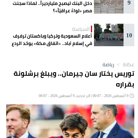
9
دخل البنك ليصبح مليارديراً.. لماذا سجنت
مصر «لواءً عراقيّاً»؟
السياسة
10
أعلام السعودية وتركيا وباكستان ترفرف
في إسلام آباد.. «اتفاق مكة» يوحّد الردع
عكاظ
>
رياضة
توريس يختار سان جيرمان.. ويبلغ برشلونة
بقراره
9 أغسطس 2026 - 00:07 | آخر تحديث 9 أغسطس 2026 - 00:07