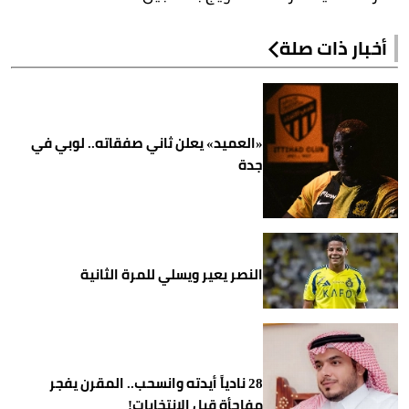
أخبار ذات صلة
«العميد» يعلن ثاني صفقاته.. لوبي في
جدة
النصر يعير ويسلي للمرة الثانية
28 نادياً أيدته وانسحب.. المقرن يفجر
مفاجأة قبل الانتخابات!