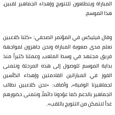
المباراة ويتطلعون للتتويج وإهداء الجماهير لقبين،
هذا الموسم.
وقال فيليكس في المؤتمر الصحفي: «كلنا كلاعبين
نعلم مدى صعوبة المباراة ونحن جاهزون لمواجهة
فريق مجتهد في وسط الملعب، وعملنا كثيراً منذ
بداية الموسم للوصول إلى هذه المرحلة ونتمنى
الفوز في المباراتين القادمتين وإهداء الكأسين
لجماهيرنا الوفية»، وأضاف: «نحن كلاعبين نطالب
الجماهير بالدعم كما عوّدونا دائماً، ونتمنى حضورهم
غداً لنتمكن من التتويج باللقب».