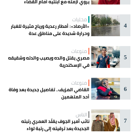
يروي أزمته مع ابنتيه أمام القضاء
محليات
4
«الأرصاد»: أمطار رعدية ورياح مثيرة للغبار
وحرارة شديدة على مناطق عدة
منوعات
5
مصري يقتل والده ويصيب والدته وشقيقه
في الإسكندرية
منوعات
6
القاضي المزيف.. تفاصيل جديدة بعد وفاة
أحد المتهمين
الناس
7
نائب أمير الجوف يقلّد العمري رتبته
الجديدة بعد ترقيته إلى رتبة لواء