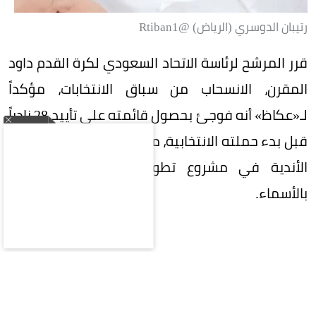
رتيبان الدوسري (الرياض) @Rtiban1
قرر المرشح لرئاسة الاتحاد السعودي لكرة القدم داود
المقرن، الانسحاب من سباق الانتخابات، مؤكداً
لـ«عكاظ» أنه فوجئ بحصول قائمته على تأييد 28 نادياً
قبل بدء حملته الانتخابية، معتبراً ذلك دليلاً على رغبة
الأندية في مشروع تطويري أكثر من ارتباطها
بالأسماء.
وأوضح المقرن أنه اتخذ قرار الترشح بعد التأكد من
استيفائه جميع الشروط النظامية، واضعاً نصب عينيه
تقديم مشروع مؤسسي يهدف إلى تطوير كرة القدم