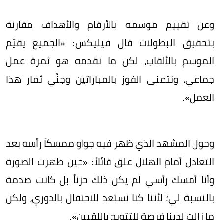
وعن تقييم موسمه بالأرقام والأهداف مقارنة
بتحقيق البطولات قال فيليكس: «الجميع يقيّم
الموسم بالألقاب، لكن ما نقدمه هو ثمرة عمل
جماعي، ونتمنى الفوز بالمباراتين وجنْي ثمار هذا
العمل».
وحول المشهد الذي ظهر فيه جواو ممسكاً رأسه بعد
التعادل أمام الهلال علق قائلاً: «حين ظهرت الصورة
وأنا أمسك رأسي لم يكن ذلك حزناً بل كانت صدمة
بالنسبة لي؛ لأننا كنا نستعد للاحتفال بالدوري، ولكن
ما زالت لدينا فرصة للتتويج باللقبين».