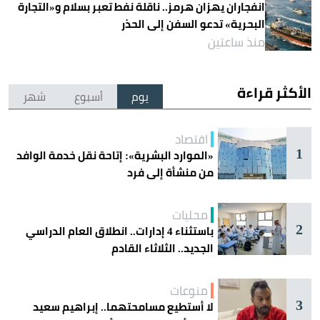
انفجاران يهزان هرمز.. ناقلة نفط تعبر بسلام و«التجارة
البحرية» تدعو السفن إلى الحذر
منذ ساعتين
الأكثر قراءة
يوم
أسبوع
شهر
اقتصاد
1
«الموارد البشرية»: إتاحة نقل خدمة الوافد
من منشأة إلى فرد
محليات
2
باستثناء 4 إدارات.. انطلاق العام الدراسي
الجديد.. الثلاثاء القادم
منوعات
3
لا أستطيع مسامحتهما.. إبراهيم سعيد