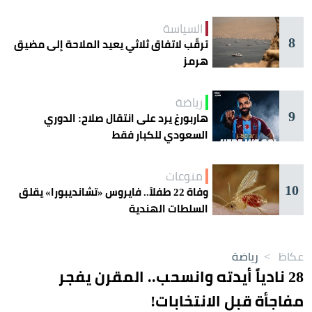
السياسة
8
ترقّب لاتفاق ثلاثي يعيد الملاحة إلى مضيق
هرمز
رياضة
9
هاربورغ يرد على انتقال صلاح: الدوري
السعودي للكبار فقط
منوعات
10
وفاة 22 طفلاً.. فايروس «تشانديبورا» يقلق
السلطات الهندية
عكاظ
>
رياضة
28 نادياً أيدته وانسحب.. المقرن يفجر
مفاجأة قبل الانتخابات!