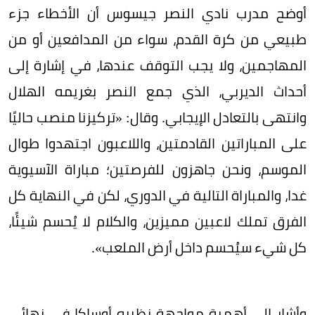
أوضح مدرب نادي النصر جيسوس أن الأخطاء جزء
طبيعي من كرة القدم، سواء من المدافعين أو من
المهاجمين، ولا يجب التوقف عندها، في إشارة إلى
أحداث الديربي، الذي جمع النصر بغريمه الهلال
وانتهى بالتعادل الإيجابي. وقال: «تركيزنا منصب حاليًا
على المباراتين القادمتين، واللاعبون اجتهدوا طوال
الموسم، ونحن جاهزون للفرصتين؛ مباراة الآسيوية
غدا، والمباراة التالية في الدوري، لكن في النهاية كل
الفرق تملك لاعبين مميزين، والكلام لا يُحسم شيئًا،
كل شيء سيُحسم داخل أرض الملعب».
وأشار إلى أهمية مواجهة نظيره أوساكا في نهائي