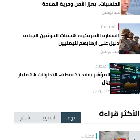
الجنسيات.. يعزز الأمن وحرية الملاحة
منذ يومين
السياسة
السفارة الأمريكية: هجمات الحوثيين الجبانة
دليل على إرهابهم لليمنيين
منذ يومين
اقتصاد
المؤشر يفقد 75 نقطة.. التداولات 5.6 مليار
ريال
منذ يومين
الأكثر قراءة
يوم
أسبوع
شهر
محليات