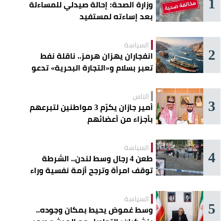
1
وزارة الصحة: إحالة صيدلي للمساءلة
بعد إساءته لمستفيد
السياسة
2
انفجاران يهزان هرمز.. ناقلة نفط
تعبر بسلام و«التجارة البحرية» تدعو
السفن إلى الحذر
الناس
3
أمير جازان يكرّم 3 مواطنين لتبرعهم
بأجزاء من أعضائهم
السياسة
4
طعن 4 رجال وسط لندن.. الشرطة
توقف امرأة وترجح أزمة نفسية وراء
الهجوم
السياسة
5
وسط غموض يحيط بمكان وجوده..