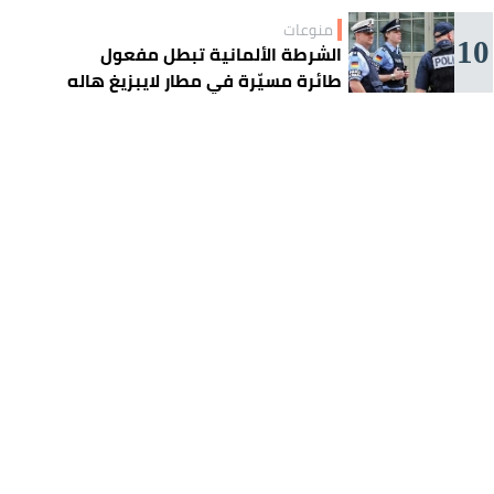
منوعات
10
الشرطة الألمانية تبطل مفعول
طائرة مسيّرة في مطار لايبزيغ هاله