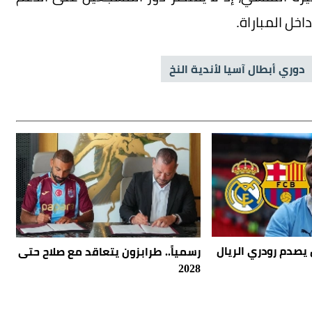
خل المباراة.
دوري أبطال آسيا لأندية النخ
يصدم رودري الريال
رسمياً.. طرابزون يتعاقد مع صلاح حتى
2028