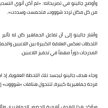
وأوضح جالينو في تصريحاته: «لم أكن أنوي التس
من كل مكان تردد شوووت، فتحمست وسددت».
وأشار جالينو إلى أن تفاعل الجماهير كان له تأثير
اللحظات تعكس العلاقة الكبيرة بين اللاعبين والجم
المدرجات دوراً مهماً في تحفيز اللاعبين.
وجاء هدف جالينو ليجسد تلك اللحظة العفوية، إذ 
فرحة جماهيرية كبيرة، لتتحول هتافات «شوووت» إ
ويؤكد هذا الهدف أهمية الحضور الجماهيري وتأثي