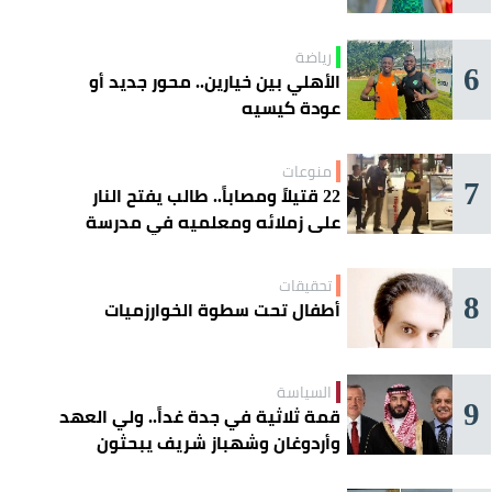
رياضة
6
الأهلي بين خيارين.. محور جديد أو
عودة كيسيه
منوعات
7
22 قتيلاً ومصاباً.. طالب يفتح النار
على زملائه ومعلميه في مدرسة
ثانوية
تحقيقات
8
أطفال تحت سطوة الخوارزميات
السياسة
9
قمة ثلاثية في جدة غداً.. ولي العهد
وأردوغان وشهباز شريف يبحثون
تعزيز التعاون