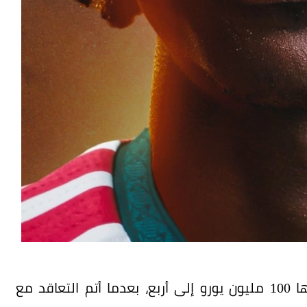
رفع ريال مدريد عدد صفقاته التي تجاوزت قيمتها 100 مليون يورو إلى أربع، بعدما أتم التعاقد مع