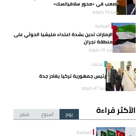
صعب في «محور سلافيانسك»
منذ 14 دقيقة
السياسة
الإمارات تدين بشدة اعتداء مليشيا الحوثي على
منطقة نجران
منذ 18 دقيقة
محليات
رئيس جمهورية تركيا يغادر جدة
منذ 47 دقيقة
الأكثر قراءة
يوم
أسبوع
شهر
السياسة