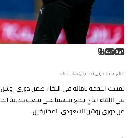
صالح عابد الحربي (جدة) @saleh_okaz
تمسك النجمة بآماله في البقاء ضمن دوري روشن
من دوري روشن السعودي للمحترفين.