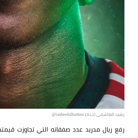
رشيد الهاشمي (جدة) rasheedalhashmi@