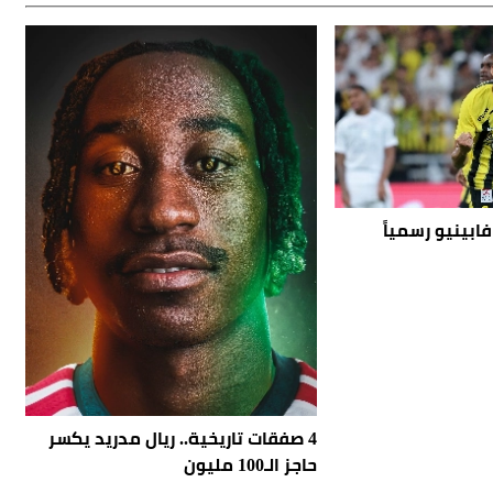
فابينيو رسمياً
4 صفقات تاريخية.. ريال مدريد يكسر
حاجز الـ100 مليون