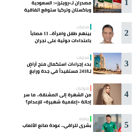
1
مصدران لـ«رويترز»: السعودية
وباكستان وتركيا ستوقع اتفاقية
«دفاع مشترك» اليوم في جدة
محليات
2
بينهم طفل وامرأة.. 11 مصاباً
باعتداءات حوثية على نجران
محليات
3
بدء إجراءات استكمال منح أراضٍ
لـ2418 مستفيداً في جدة ورابغ
والليث
منوعات
4
من الشهرة إلى المشنقة.. ما سر
إحالة «إعلامية شهيرة» للإعدام؟
رياضة
5
بشرى للراقي.. عودة صانع الألعاب