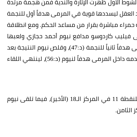
الشوط الأول ظهرت الإثارة والندية فمن هجمة مرتدة
 العقل ليسددها قوية في المرمى هدفاً أول للنجمة
 على بطاقة حمراء مباشرة بقرار من مساعد الحكم. ومع انطلاقة
ى فيليب كاردوسو مدافع نيوم أحمد حجازي ولعبها
أرضية لزميله بلال بوطوبة الذي سددها في المرمى هدفاً ثانياً للنجمة (د:47)، وقلص نيوم النتيجة بعد
تمريرة من سعيد بن رحمة ليحولها أمادو كوني بقدمه داخل المرمى هدفاً لنيوم (د:56)، لينتهي اللقاء
وبهذه النتيجة يحقق النجمة فوزه الثاني ويصل للنقطة 11 في المركز الـ18 (الأخير)، فيما تلقى نيوم