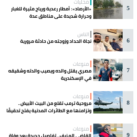
محليات
5
«الأرصاد»: أمطار رعدية ورياح مثيرة للغبار
وحرارة شديدة على مناطق عدة
الناس
6
نجاة الحداد وزوجته من حادثة مرورية
منوعات
7
مصري يقتل والده ويصيب والدته وشقيقه
في الإسكندرية
منوعات
8
مروحية ترمب تقلع من البيت الأبيض..
وتزامنها مع الطائرات المدنية يفتح تحقيقًا
جويًا
منوعات
9
القاضي المزيف.. تفاصيل جديدة بعد وفاة