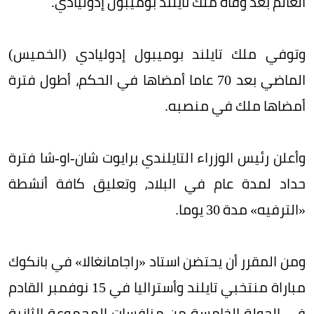
العالم بعد وفاة ملك تايلند بوميبول إدوليادي.
وتوفي ملك تايلند بوميبول إدوليادي (الخميس)
الماضي بعد 70 عاما أمضاها في الحكم، أطول فترة
أمضاها ملك في منصبه.
وأعلن رئيس الوزراء التايلندي برايوت شان-او-شا فترة
حداد لمدة عام في البلاد، وتعليق كافة أنشطة
«الترفيه» مدة 30 يوما.
ومن المقرر أن يحتضن استاد «راجامانغالا» في بانكوك
مباراة منتخبي تايلند وأستراليا في 15 نوفمبر القادم
في الجولة الخامسة من منافسات المجموعة الثانية