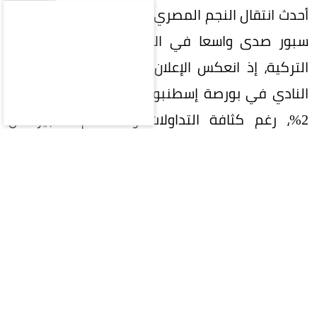
أحدث انتقال النجم المصري محمد صلاح إلى طرابزون
سبور صدى واسعا في الأوساط الرياضية والمالية
التركية، إذ انعكس الإعلان عن الصفقة على سهم
النادي في بورصة إسطنبول بارتفاع محدود بلغ نحو
2%، رغم كثافة التداولات والاهتمام الكبير من
المستثمرين. ويعكس الأداء المتحفظ للسهم أن
الأسواق كانت قد استبقت الإعلان الرسمي، بعدما
شهدت أسابيع من المضاربات على خلفية توقع إتمام
الصفقة.
وتتجاوز قيمة انضمام صلاح الجانب الفني، إذ يرى
النادي التركي أن وجود أحد أبرز نجوم كرة القدم