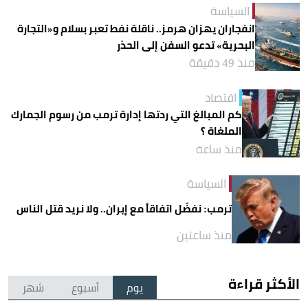
السياسة
انفجاران يهزان هرمز.. ناقلة نفط تعبر بسلام و«التجارة
البحرية» تدعو السفن إلى الحذر
منذ 49 دقيقة
اقتصاد
كم المبالغ التي ردتها إدارة ترمب من رسوم الجمارك
الملغاة ؟
منذ ساعة
السياسة
ترمب: نفضّل اتفاقاً مع إيران.. ولا نريد قتل الناس
منذ ساعتين
الأكثر قراءة
يوم
أسبوع
شهر