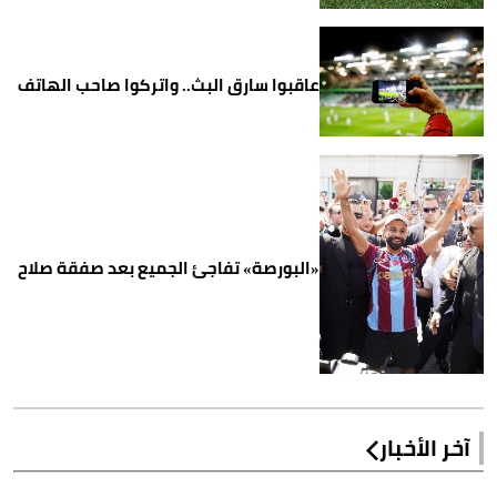
عاقبوا سارق البث.. واتركوا صاحب الهاتف
«البورصة» تفاجئ الجميع بعد صفقة صلاح
آخر الأخبار