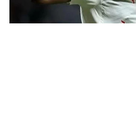
اقده رسمياً مع النجم الإيفواري الشاب يان ديوماندي،
توصل نادي ريال مدريد إلى اتفاق مع لايبزيغ لانتقال