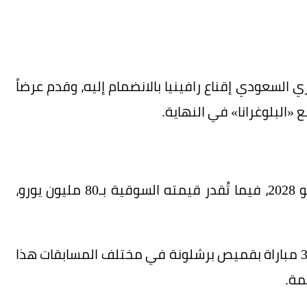
 السعودي إقناع رافينيا بالانضمام إليه، وقدم عرضاً
ويمتد عقد رافينيا مع نادي برشلونة حتى 30 يونيو 2028، فيما تُقدر قيمته السوقية بـ80 مليون يورو،
وشارك الجناح الأيسر، البالغ من العمر 29 عاماً، في 31 مباراة بقميص برشلونة في مختلف المسابقات هذا