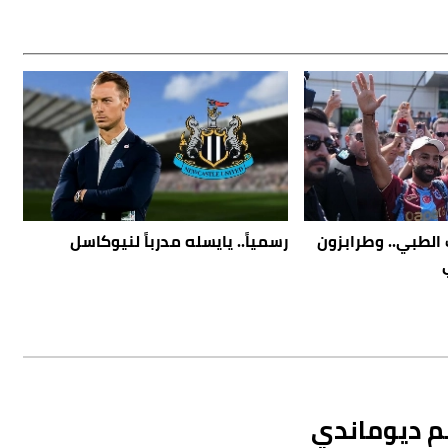
 الطبي.. وطرابزون
رسمياً.. يايسله مدرباً لنيوكاسل
ضم ديوماندي