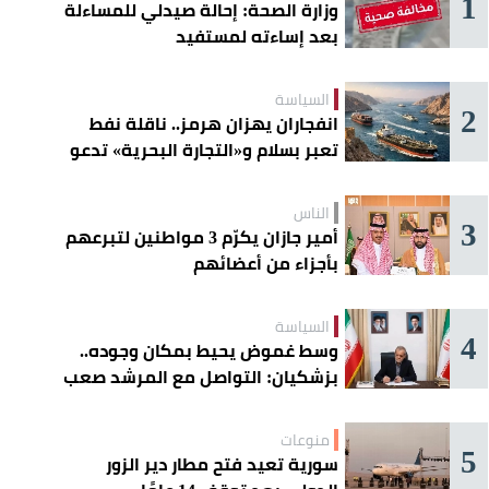
1
وزارة الصحة: إحالة صيدلي للمساءلة
بعد إساءته لمستفيد
السياسة
2
انفجاران يهزان هرمز.. ناقلة نفط
تعبر بسلام و«التجارة البحرية» تدعو
السفن إلى الحذر
الناس
3
أمير جازان يكرّم 3 مواطنين لتبرعهم
بأجزاء من أعضائهم
السياسة
4
وسط غموض يحيط بمكان وجوده..
بزشكيان: التواصل مع المرشد صعب
للغاية
منوعات
5
سورية تعيد فتح مطار دير الزور