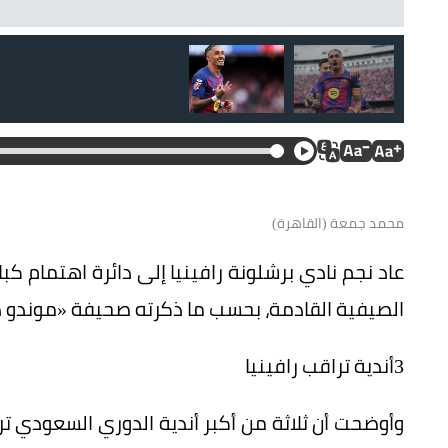
محمد جمعة (القاهرة)
عاد نجم نادي برشلونة رافينيا إلى دائرة اهتمام كب
الصيفية القادمة، بحسب ما ذكرته صحيفة «موندو دي
3أندية تراقب رافينيا
وأوضحت أن ثلاثة من أكبر أندية الدوري السعودي