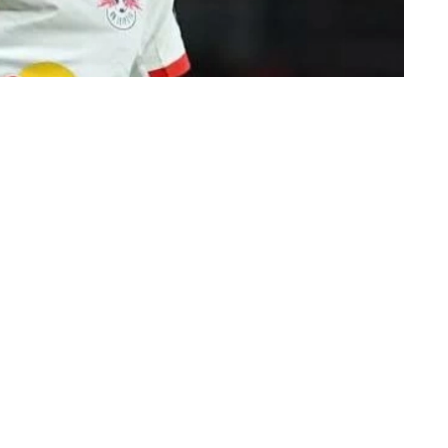
محمد جمعة (القاهرة)
أعلن نادي ريال مدريد الإسباني، اليوم (الخميس)، تع
قادماً من لايبزيغ الألماني.
عقد طويل
وقال النادي الإسباني في بيان عبر موقعه الرسمي: «
يان ديوماندي إلى ريال مدريد حتى 30 يونيو 2033».