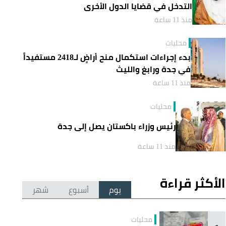
التدخل في قضايا الدول الأخرى
منذ 11 ساعة
محليات
بدء إجراءات استكمال منح أراضٍ لـ2418 مستفيداً
في جدة ورابغ والليث
منذ 11 ساعة
محليات
رئيس وزراء باكستان يصل إلى جدة
منذ 11 ساعة
الأكثر قراءة
يوم
أسبوع
شهر
محليات