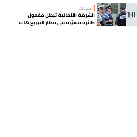
منوعات
10
الشرطة الألمانية تبطل مفعول
طائرة مسيّرة في مطار لايبزيغ هاله