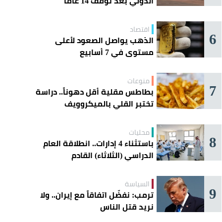
الدولي بعد توقف 14 عامًا
اقتصاد
6
الذهب يواصل الصعود لأعلى
مستوى في 7 أسابيع
منوعات
7
بطاطس مقلية أقل دهوناً.. دراسة
تختبر القلي بالميكروويف
محليات
8
باستثناء 4 إدارات.. انطلاقة العام
الدراسي (الثلاثاء) القادم
السياسة
9
ترمب: نفضّل اتفاقاً مع إيران.. ولا
نريد قتل الناس