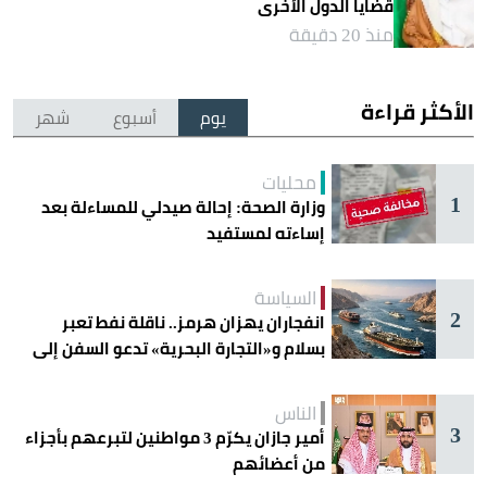
قضايا الدول الأخرى
منذ 20 دقيقة
الأكثر قراءة
يوم
أسبوع
شهر
محليات
1
وزارة الصحة: إحالة صيدلي للمساءلة بعد
إساءته لمستفيد
السياسة
2
انفجاران يهزان هرمز.. ناقلة نفط تعبر
بسلام و«التجارة البحرية» تدعو السفن إلى
الحذر
الناس
3
أمير جازان يكرّم 3 مواطنين لتبرعهم بأجزاء
من أعضائهم