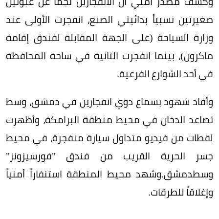
وكشف مصدر أمني أن الانفجارين نجما عن عبوتين
صغيرتين نسبياً بدائيتي الصنع، انفجرت الأولى عند
وزارة السياحة (على الجهة المقابلة لفندق إقامة
ماكرون)، بينما انفجرت الثانية في ساحة المحافظة
في أحد الشوارع الفرعية.
وأفاد شهود بسماع دوي انفجارين في دمشق، وسط
تصاعد الدخان في محيط منطقة البرامكة، وأظهرت
لقطات من فيديو متداول سيارة منفجرة، في محيط
جسر الحرية القريب من فندق "فورسيزونز"
وسطدمشق.وشهد محيط المنطقة استنفاراً أمنياً
وإغلاقاً للطرقات.