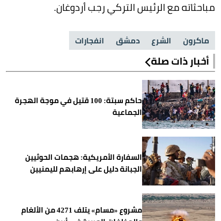
مباحثاته مع الرئيس التركي رجب أردوغان.
ماكرون
الشرع
دمشق
انفجارات
أخبار ذات صلة
حاكم سبتة: 100 قتيل في موجة الهجرة
الجماعية
السفارة الأمريكية: هجمات الحوثيين
الجبانة دليل على إرهابهم لليمنيين
مشروع «مسام» يتلف 4271 من الألغام