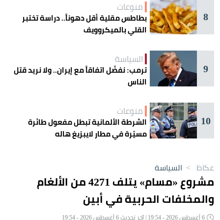
منوعات
8
بطاطس مقلية أقل دهوناً.. دراسة تختبر
القلي بالميكروويف
السياسة
9
ترمب: نفضّل اتفاقاً مع إيران.. ولا نريد قتل
الناس
منوعات
10
الشرطة الألمانية تبطل مفعول طائرة
مسيّرة في مطار لايبزيغ هاله
عكاظ
>
السياسة
مشروع «مسام» يتلف 4271 من الألغام
والمخلفات الحربية في أبين
6 أغسطس 2026 - 19:54 | آخر تحديث 6 أغسطس 2026 - 19:54