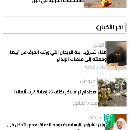
والمخلفات الحربية في أبين
آخر الأخبار
الناس
هناء شبرق.. ابنة الريحان التي ورثت الحرف عن أبيها
وحملته إلى منصات الإبداع
منذ دقيقة
منوعات
اصطدام ترام بآخر يخلّف 25 إصابة غرب ألمانيا
منذ 3 دقائق
محليات
وزير الشؤون الإسلامية يوجه الدعاة بعدم التدخل في