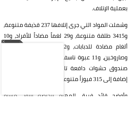
بعملية الإتلاف.
وشملت المواد التي جرى إتلافها 237 قذيفة متنوعة،
و3415 طلقة متنوعة، و29 لغماً مضاداً للأفراد، و10
ألغام مضادة للدبابات، و22 قنبلة يدوية متنوعة،
وصاروخين، و11 عبوة ناسفة، و212 سهماً صلباً، و16
صندوق حشوات دافعة تالفة، وبرميلين متفجرين،
إضافة إلى 315 فيوزاً متنوعاً.
وأوضح قائد فريق المهام الخاصة الأول مسام
المهندس منذر قاسم أحمد، في تصريح لمكتب
مسام الإعلامي، أن المواد التي تم إتلافها هي حصيلة
البلاغات والمهام الميدانية التي نفذها الفريق خلال