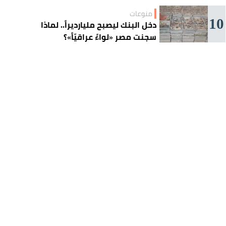
منوعات
10
دخل البنك ليصبح مليارديراً.. لماذا
سجنت مصر «لواءً عراقيّاً»؟