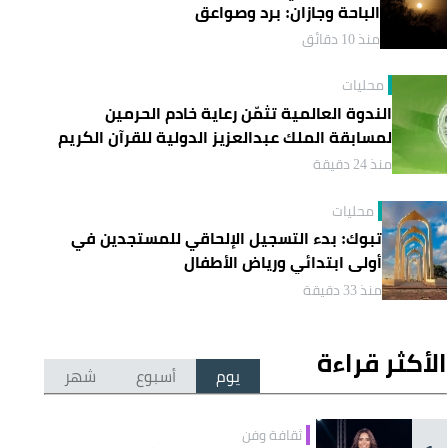
الباحة وجازان: برد وصواعق
منذ 10 دقائق
محليات
الندوة العالمية تثمّن رعاية خادم الحرمين
لمسابقة الملك عبدالعزيز الدولية للقرآن الكريم
منذ 24 دقيقة
محليات
تبوك: بدء التسجيل الإلحاقي للمستجدين في
أولى ابتدائي ورياض الأطفال
منذ 33 دقيقة
الأكثر قراءة
يوم
أسبوع
شهر
ثقافة وفن