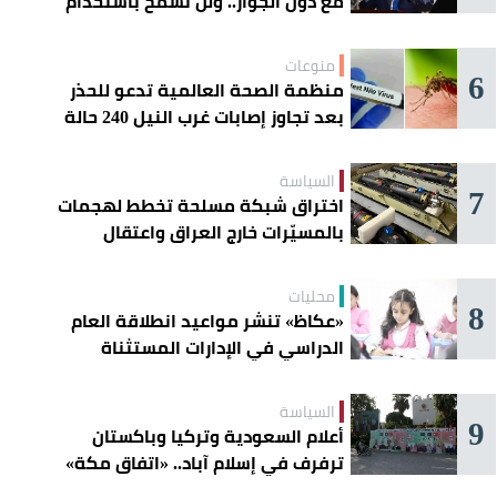
مع دول الجوار.. ولن نسمح باستخدام
أراضينا لتهديد أمنها
منوعات
6
منظمة الصحة العالمية تدعو للحذر
بعد تجاوز إصابات غرب النيل 240 حالة
السياسة
7
اختراق شبكة مسلحة تخطط لهجمات
بالمسيّرات خارج العراق واعتقال
عناصرها
محليات
8
«عكاظ» تنشر مواعيد انطلاقة العام
الدراسي في الإدارات المستثناة
السياسة
9
أعلام السعودية وتركيا وباكستان
ترفرف في إسلام آباد.. «اتفاق مكة»
يوحّد الردع