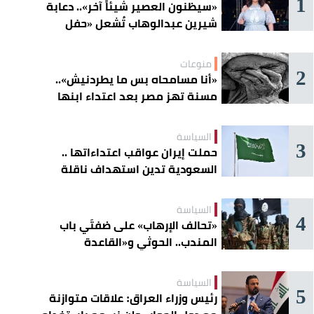
1
«سيظنون العصير شيئاً آخر».. دعابة
شيرين عبدالوهاب تُشعل «حفل
الساحل»
منوعات
2
«أنا مسامحاه بس ما يطردنيش»..
مسنة تهز مصر بعد اعتداء ابنها
عليها
السياسة
3
حملت إيران عواقب اعتداءاتها ..
السعودية تدين استهداف ناقلة
إماراتية في هرمز
السياسة
4
«تحالف الإرهاب» على ضفتَي باب
المندب.. الحوثي و«القاعدة
الصومالية» يوسّعان دائرة الخطر
السياسة
5
رئيس وزراء العراق: علاقات متوازنة