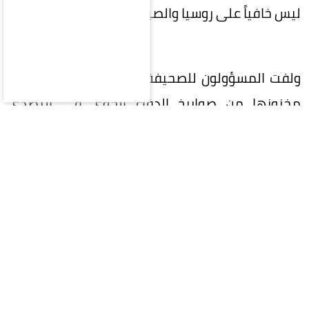
ليس خافياً على روسيا والصين.
ولفت المسؤولون للصحيفة إلى أن أمريكا استنزفت
مخزونها من صواريخ الدفاع الجوي في التصدي
للأعداد الهائلة من الصواريخ التي أطلقتها إيران إلى
درجة جعلت الولايات المتحدة تؤجل تسليم طلبيات
أسلحة إلى عملاء أوروبيين وآسيويين، مبينة أن روسيا
والصين تتابعان عن كثب مخزونات بلادها من الصواريخ
بعيدة المدى، وأن تراجع القوة النارية الأمريكية في
أوروبا وآسيا أثار قلق الأوساط العسكرية
والاستخباراتية.