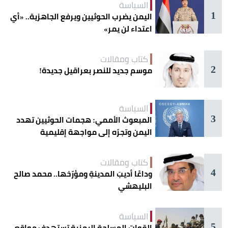
السياسة
1
اليمن يضرب الحوثيين ويرفع الجاهزية.. «أي
اعتداء لن يمر»
كتاب ومقالات
2
موسم جديد للنصر بعراقيل جديدة!
السياسة
3
المبعوث الأممي: هجمات الحوثيين تهدد
اليمن وتجرّه إلى مواجهة إقليمية
كتاب ومقالات
4
وداعًا أديبَ المدينةِ ومؤرّخها.. محمد صالح
البليهشي
السياسة
5
القوات المسلحة اليمنية تستهدف مواقع