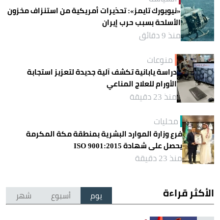
«نيويورك تايمز»: تحذيرات أمريكية من استنزاف مخزون
الأسلحة بسبب حرب إيران
منذ 9 دقائق
منوعات
دراسة يابانية تكشف آلية جديدة لتعزيز استجابة
الأورام للعلاج المناعي
منذ 23 دقيقة
محليات
فرع وزارة الموارد البشرية بمنطقة مكة المكرمة
يحصل على شهادة ISO 9001:2015
منذ 23 دقيقة
الأكثر قراءة
يوم
أسبوع
شهر