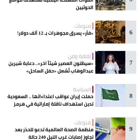
الحوثيين
منوعات
6
«فأر» يسرق مجوهرات بـ 12 ألف دولار!
ثقافة وفن
7
«سيظنون العصير شيئاً آخر».. دعابة شيرين
عبدالوهاب تُشعل «حفل الساحل»
السياسة
8
حملت إيران عواقب اعتداءاتها .. السعودية
تدين استهداف ناقلة إماراتية في هرمز
منوعات
9
منظمة الصحة العالمية تدعو للحذر بعد
تجاوز إصابات غرب النيل 240 حالة