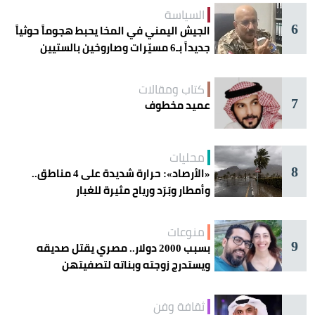
السياسة
6
الجيش اليمني في المخا يحبط هجوماً حوثياً
جديداً بـ6 مسيّرات وصاروخين بالستيين
كتاب ومقالات
7
عميد مخطوف
محليات
8
«الأرصاد»: حرارة شديدة على 4 مناطق..
وأمطار وبَرَد ورياح مثيرة للغبار
منوعات
9
بسبب 2000 دولار.. مصري يقتل صديقه
ويستدرج زوجته وبناته لتصفيتهن
ثقافة وفن