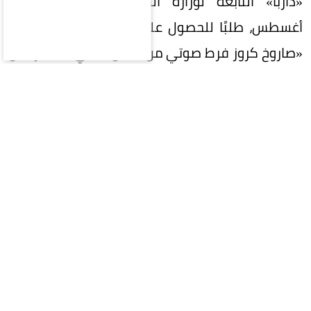
«داربا» التابعة لوزارة الحرب الأمريكية، في 7
أغسطس، طلبًا للحصول على معلومات بشأن تطوير
«صاروخ كروز فرط صوتي من الجيل التالي»، يشترط أن
تتجاوز سرعته خمسة أضعاف سرعة الصوت.
ويستند التصور الجديد إلى محرك يستخدم الأكسجين
الموجود في الغلاف الجوي أثناء الطيران بدلًا من
حمله على متن الصاروخ، وهي تقنية ترتبط بمحركات
«سكرامجت» المستخدمة في بعض برامج الأسلحة
الفرط صوتية.