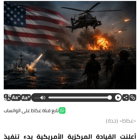
--:--
تابع قناة عكاظ على الواتساب
«عكاظ» (جدة)
أعلنت القيادة المركزية الأمريكية بدء تنفيذ