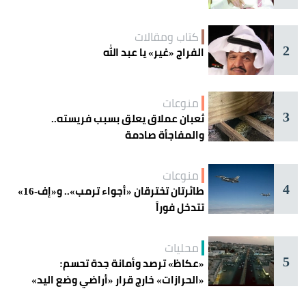
كتاب ومقالات
2
الفراج «غير» يا عبد الله
منوعات
3
ثعبان عملاق يعلق بسبب فريسته..
والمفاجأة صادمة
منوعات
4
طائرتان تخترقان «أجواء ترمب».. و«إف-16»
تتدخل فوراً
محليات
5
«عكاظ» ترصد وأمانة جدة تحسم:
«الحرازات» خارج قرار «أراضي وضع اليد»