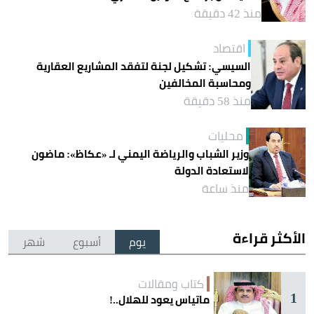
منذ 42 دقيقة
اقتصاد
السيسي: تشكيل لجنة لتفقد المشاريع العقارية
ومحاسبة المخالفين
منذ 58 دقيقة
محليات
وزير الشباب والرياضة اليمني لـ «عكاظ»: ماضون
لاستعادة الدولة
منذ ساعة
الأكثر قراءة
يوم
أسبوع
شهر
كتاب ومقالات
1
ماتياس يعود للهلال..!