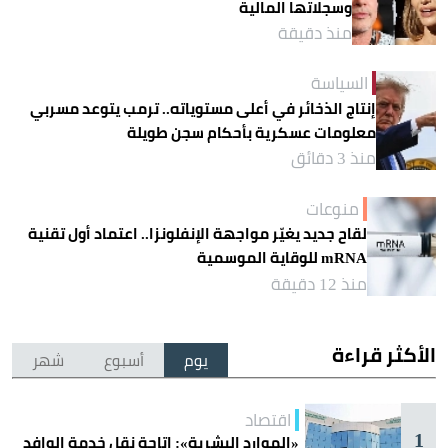
وسجلاتها المالية
منذ دقيقة
السياسة
إنتاج الذخائر في أعلى مستوياته.. ترمب يتوعد مسربي
معلومات عسكرية بأحكام سجن طويلة
منذ 3 دقائق
منوعات
لقاح جديد يغيّر مواجهة الإنفلونزا.. اعتماد أول تقنية
mRNA للوقاية الموسمية
منذ 12 دقيقة
الأكثر قراءة
يوم
أسبوع
شهر
اقتصاد
1
«الموارد البشرية»: إتاحة نقل خدمة الوافد