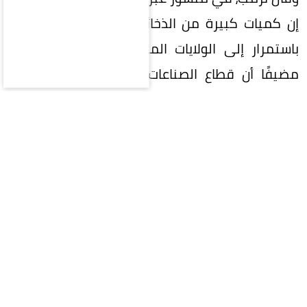
إن كميات كبيرة من الذخائر يتم تصنيعها وشحنها
باستمرار إلى الولايات المتحدة كلما دعت الحاجة،
مضيفًا أن قطاع الصناعات الدفاعية يشهد توسعًا
تاريخيًا من خلال إنشاء أكبر عدد من المصانع وخطوط
الإنتاج في تاريخ البلاد.
وأوضح الرئيس الأمريكي أن هذا التوسع يأتي في إطار
تعزيز القدرات العسكرية الأمريكية ورفع جاهزية
القوات المسلحة، في ظل التحديات الأمنية العالمية
وتزايد الطلب على الذخائر والمعدات العسكرية.