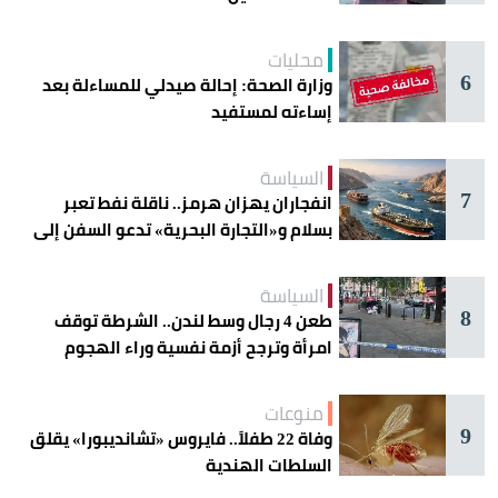
محليات
6
وزارة الصحة: إحالة صيدلي للمساءلة بعد
إساءته لمستفيد
السياسة
7
انفجاران يهزان هرمز.. ناقلة نفط تعبر
بسلام و«التجارة البحرية» تدعو السفن إلى
الحذر
السياسة
8
طعن 4 رجال وسط لندن.. الشرطة توقف
امرأة وترجح أزمة نفسية وراء الهجوم
منوعات
9
وفاة 22 طفلاً.. فايروس «تشانديبورا» يقلق
السلطات الهندية