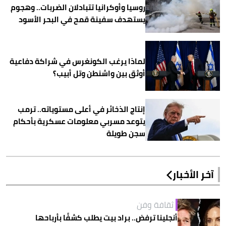
روسيا وأوكرانيا تتبادلان الضربات.. وهجوم
يستهدف سفينة قمح في البحر الأسود
لماذا يرغب الكونغرس في شراكة دفاعية
أوثق بين واشنطن وتل أبيب؟
إنتاج الذخائر في أعلى مستوياته.. ترمب
يتوعد مسربي معلومات عسكرية بأحكام
سجن طويلة
آخر الأخبار
ثقافة وفن
أنجلينا ترفض.. براد بيت يطلب كشفًا بأرباحها