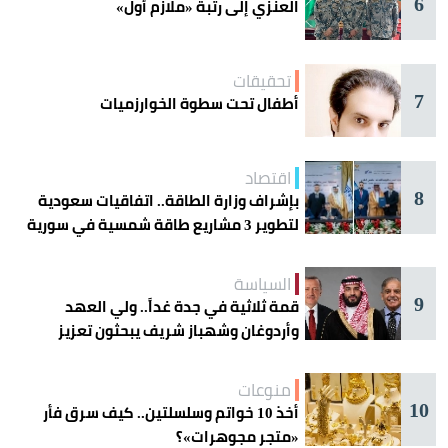
6
العنزي إلى رتبة «ملازم أول»
تحقيقات
7
أطفال تحت سطوة الخوارزميات
اقتصاد
8
بإشراف وزارة الطاقة.. اتفاقيات سعودية
لتطوير 3 مشاريع طاقة شمسية في سورية
السياسة
9
قمة ثلاثية في جدة غداً.. ولي العهد
وأردوغان وشهباز شريف يبحثون تعزيز
التعاون
منوعات
10
أخذ 10 خواتم وسلسلتين.. كيف سرق فأر
«متجر مجوهرات»؟