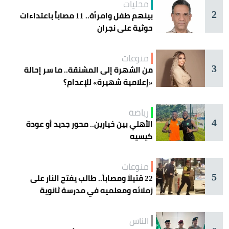
محليات
2
بينهم طفل وامرأة.. 11 مصاباً باعتداءات
حوثية على نجران
منوعات
3
من الشهرة إلى المشنقة.. ما سر إحالة
«إعلامية شهيرة» للإعدام؟
رياضة
4
الأهلي بين خيارين.. محور جديد أو عودة
كيسيه
منوعات
5
22 قتيلاً ومصاباً.. طالب يفتح النار على
زملائه ومعلميه في مدرسة ثانوية
الناس