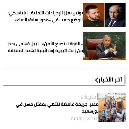
بوتين يعزز الإجراءات الأمنية.. زيلينسكي:
الوضع صعب في «محور سلافيانسك»
«القوة لا تصنع الأمن».. نبيل فهمي يحذر
من إستراتيجية إسرائيلية تهدد المنطقة
آخر الأخبار
منوعات
مصر: جريمة غامضة تنتهي بمقتل مسن في
بورسعيد
منذ 18 دقيقة