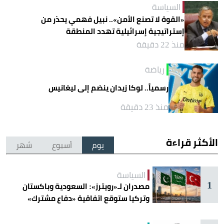
السياسة
«القوة لا تصنع الأمن».. نبيل فهمي يحذر من
إستراتيجية إسرائيلية تهدد المنطقة
منذ 22 دقيقة
رياضة
رسمياً.. لوكا زيدان ينضم إلى ليغانيس
منذ 23 دقيقة
الأكثر قراءة
يوم
أسبوع
شهر
السياسة
1
مصدران لـ«رويترز»: السعودية وباكستان
وتركيا ستوقع اتفاقية «دفاع مشترك»
اليوم في جدة