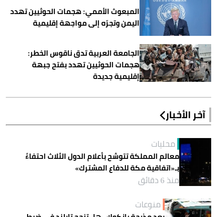
المبعوث الأممي: هجمات الحوثيين تهدد
اليمن وتجرّه إلى مواجهة إقليمية
الجامعة العربية تدق ناقوس الخطر:
هجمات الحوثيين تهدد بفتح جبهة
إقليمية جديدة
آخر الأخبار
محليات
معالم المملكة تتوشح بأعلام الدول الثلاث احتفاءً
بـ«اتفاقية مكة للدفاع المشترك»
منذ 6 دقائق
منوعات
بعد مذبحة بانكوك.. هل تنجح تايلند في ضبط