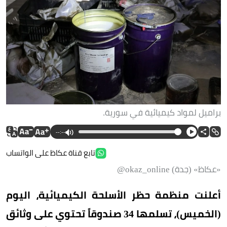
براميل لمواد كيميائية في سورية.
--:--
تابع قناة عكاظ على الواتساب
«عكاظ» (جدة) okaz_online@
أعلنت منظمة حظر الأسلحة الكيميائية، اليوم
(الخميس)، تسلمها 34 صندوقاً تحتوي على وثائق