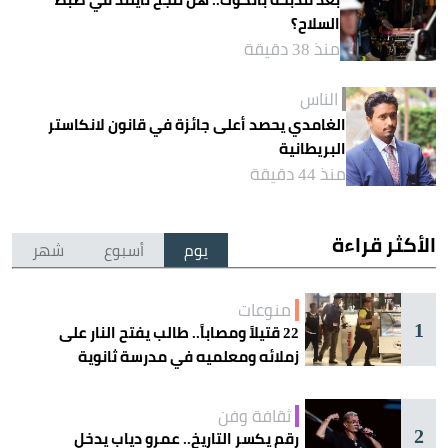
السلاح؟
منذ 38 دقيقة
الناس
الغامدي يحصد أعلى جائزة في قانون لانكاستر
البريطانية
منذ 44 دقيقة
الأكثر قراءة
يوم
أسبوع
شهر
منوعات
1
22 قتيلاً ومصاباً.. طالب يفتح النار على
زملائه ومعلميه في مدرسة ثانوية
ثقافة وفن
2
رقم يكسر التاريخ.. عمرو دياب يدخل