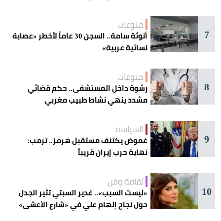
منوعات
7
أنوثة سامة.. السجن 30 عاماً لأخطر «عصابة
نسائية عربية»
منوعات
8
رشوة داخل المستشفى.. حكم قضائي
مشدد ينهي نشاط طبيب مغربي
السياسة
9
غموض يكتنف مستقبل هرمز.. ترمب:
نهاية حرب إيران قريباً
ثقافة وفن
10
«ليست السبب».. غدير السبتي تثير الجدل
حول نجاح إلهام علي في «شارع الأعشى»