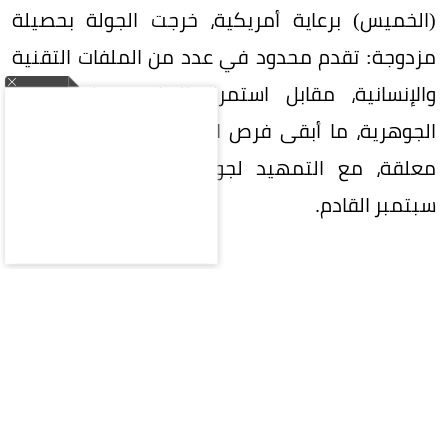
(الخميس) برعاية أمريكية، خرجت الجولة بحصيلة
مزدوجة: تقدم محدود في عدد من الملفات التقنية
والإنسانية، مقابل استمرار التباعد حول القضايا
الجوهرية، ما أبقى فرص التوصل إلى اتفاق نهائي
معلقة، مع التمهيد لجولة ثالثة مرتقبة مطلع
سبتمبر القادم.
وأكدت مصادر سياسية لـ«عكاظ»، أن الجولة نجحت في
التوصل إلى تفاهمات أولية على توحيد المصطلحات
العسكرية والمفاهيم المرجعية التي ستنظم آليات
العمل بين الوفود خلال المرحلة القادمة، بما يشكل
قاعدة تفاوضية مشتركة. وأحرز البحث تقدماً أولياً في