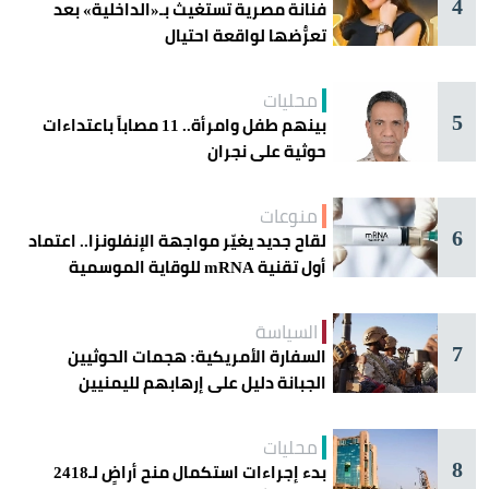
4
فنانة مصرية تستغيث بـ«الداخلية» بعد
تعرُّضها لواقعة احتيال
محليات
5
بينهم طفل وامرأة.. 11 مصاباً باعتداءات
حوثية على نجران
منوعات
6
لقاح جديد يغيّر مواجهة الإنفلونزا.. اعتماد
أول تقنية mRNA للوقاية الموسمية
السياسة
7
السفارة الأمريكية: هجمات الحوثيين
الجبانة دليل على إرهابهم لليمنيين
محليات
8
بدء إجراءات استكمال منح أراضٍ لـ2418