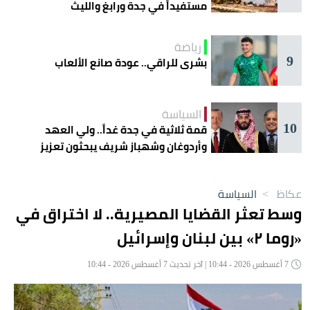
مستفيداً في جدة ورابغ والليث
رياضة
9
بشرى للراقي.. عودة صانع الألعاب
السياسة
10
قمة ثلاثية في جدة غداً.. ولي العهد
وأردوغان وشهباز شريف يبحثون تعزيز
التعاون
عكاظ
>
السياسة
وسط تعثر القضايا المصيرية.. لا اختراق في
«روما ٢» بين لبنان وإسرائيل
7 أغسطس 2026 - 10:44 | آخر تحديث 7 أغسطس 2026 - 10:44