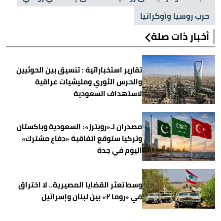
حرب روسيا وأوكرانيا
أخبار ذات صلة
تقارير استخباراتية : تنسيق بين الحوثيين
والحرس الثوري ومليشيات عراقية
لاستهداف السعودية
مصدران لـ«رويترز»: السعودية وباكستان
وتركيا ستوقع اتفاقية «دفاع مشترك»
اليوم في جدة
وسط تعثر القضايا المصيرية.. لا اختراق
في «روما ٢» بين لبنان وإسرائيل