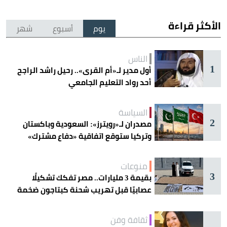
الأكثر قراءة
يوم
أسبوع
شهر
الناس
1
أول مدير لـ«أم القرى».. رحيل راشد الراجح
أحد رواد التعليم الجامعي
السياسة
2
مصدران لـ«رويترز»: السعودية وباكستان
وتركيا ستوقع اتفاقية «دفاع مشترك»
اليوم في جدة
منوعات
3
بقيمة 3 مليارات.. مصر تفكك تشكيلًا
عصابيًا قبل تهريب شحنة كبتاجون ضخمة
ثقافة وفن