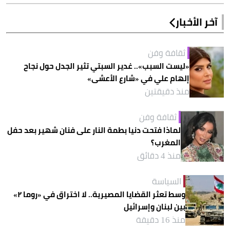
آخر الأخبار
ثقافة وفن
«ليست السبب».. غدير السبتي تثير الجدل حول نجاح
إلهام علي في «شارع الأعشى»
منذ دقيقتين
ثقافة وفن
لماذا فتحت دنيا بطمة النار على فنان شهير بعد حفل
المغرب؟
منذ 4 دقائق
السياسة
وسط تعثر القضايا المصيرية.. لا اختراق في «روما ٢»
بين لبنان وإسرائيل
منذ 16 دقيقة