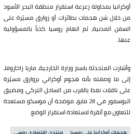
أوكرانيا بمحاولة زعزعة استقرار منطقة البحر الأسود
من خلال شن هجمات بطائرات أو زوارق مسيّرة على
السفن المدنية، ثم اتهام روسيا كذباً بالمسؤولية
عنها.
وأشارت المتحدثة باسم وزارة الخارجية، ماريا زاخاروفا،
إلى ما وصفته بأنه هجوم أوكراني بزوارق مسيّرة
على ناقلات نفط بالقرب من الساحل التركي ومضيق
البوسفور في 28 مايو، موضحة أن موسكو مستعدة
للتعاون مع أنقرة لاستعادة استقرار الوضع.
هجمات أوكرانيا على روسيا
منتدى إقتصادي روسي