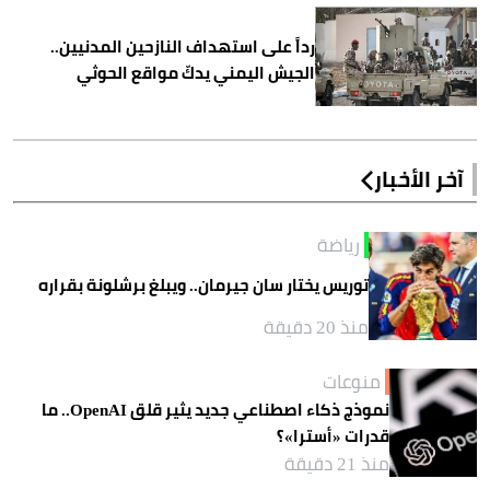
رداً على استهداف النازحين المدنيين..
الجيش اليمني يدكّ مواقع الحوثي
آخر الأخبار
رياضة
توريس يختار سان جيرمان.. ويبلغ برشلونة بقراره
منذ 20 دقيقة
منوعات
نموذج ذكاء اصطناعي جديد يثير قلق OpenAI.. ما
قدرات «أسترا»؟
منذ 21 دقيقة