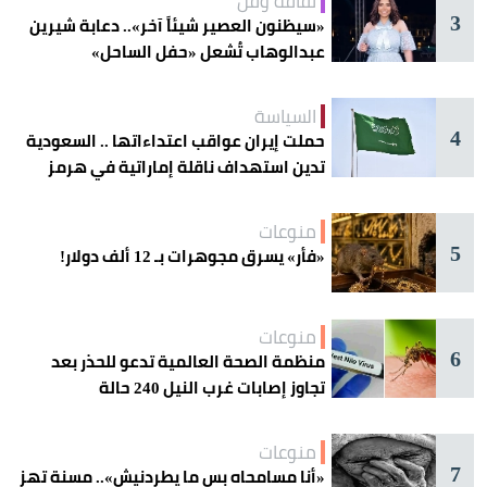
ثقافة وفن
3
«سيظنون العصير شيئاً آخر».. دعابة شيرين
عبدالوهاب تُشعل «حفل الساحل»
السياسة
4
حملت إيران عواقب اعتداءاتها .. السعودية
تدين استهداف ناقلة إماراتية في هرمز
منوعات
5
«فأر» يسرق مجوهرات بـ 12 ألف دولار!
منوعات
6
منظمة الصحة العالمية تدعو للحذر بعد
تجاوز إصابات غرب النيل 240 حالة
منوعات
7
«أنا مسامحاه بس ما يطردنيش».. مسنة تهز