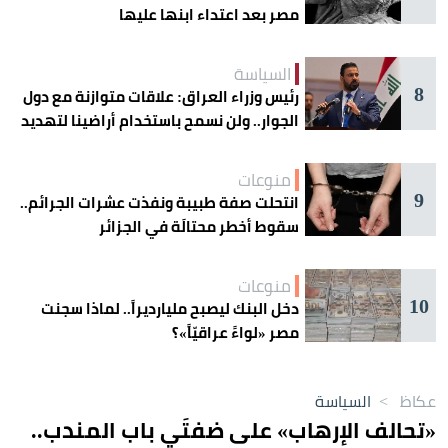
مصر بعد اعتداء ابنها عليها
السياسة
8
رئيس وزراء العراق: علاقات متوازنة مع دول
الجوار.. ولن نسمح باستخدام أراضينا لتهديد
أمنها
منوعات
9
انتحلت صفة طبيبة ونفذت عشرات الجرائم..
سقوط أخطر محتالَة في الجزائر
منوعات
10
دخل البنك ليصبح مليارديراً.. لماذا سجنت
مصر «لواءً عراقيّاً»؟
عكاظ
>
السياسة
«تحالف الإرهاب» على ضفتَي باب المندب..