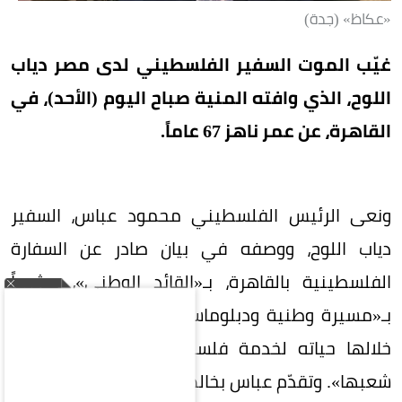
«عكاظ» (جدة)
غيّب الموت السفير الفلسطيني لدى مصر دياب
اللوح، الذي وافته المنية صباح اليوم (الأحد)، في
القاهرة، عن عمر ناهز 67 عاماً.
ونعى الرئيس الفلسطيني محمود عباس، السفير
دياب اللوح، ووصفه في بيان صادر عن السفارة
الفلسطينية بالقاهرة، بـ«القائد الوطني»، مشيداً
بـ«مسيرة وطنية ودبلوماسية حافلة بالعطاء، كرّس
خلالها حياته لخدمة فلسطين والدفاع عن حقوق
شعبها». وتقدّم عباس بخالص التعازي والمواساة إلى