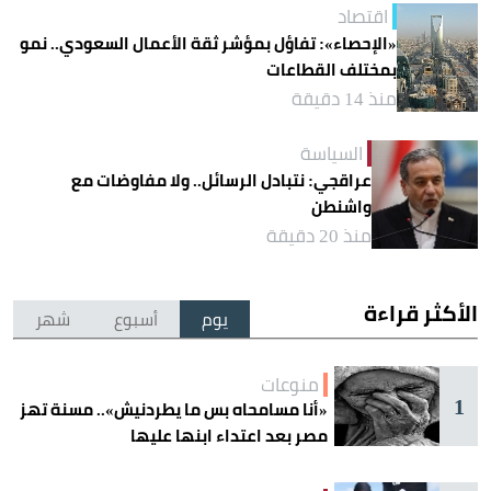
اقتصاد
«الإحصاء»: تفاؤل بمؤشر ثقة الأعمال السعودي.. نمو
بمختلف القطاعات
منذ 14 دقيقة
السياسة
عراقجي: نتبادل الرسائل.. ولا مفاوضات مع
واشنطن
منذ 20 دقيقة
الأكثر قراءة
يوم
أسبوع
شهر
منوعات
1
«أنا مسامحاه بس ما يطردنيش».. مسنة تهز
مصر بعد اعتداء ابنها عليها