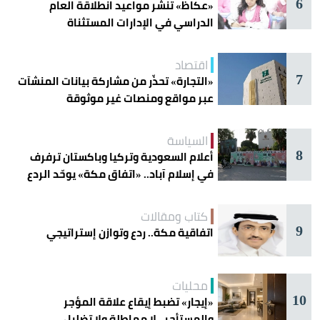
6
«عكاظ» تنشر مواعيد انطلاقة العام
الدراسي في الإدارات المستثناة
اقتصاد
7
«التجارة» تحذّر من مشاركة بيانات المنشآت
عبر مواقع ومنصات غير موثوقة
السياسة
8
أعلام السعودية وتركيا وباكستان ترفرف
في إسلام آباد.. «اتفاق مكة» يوحّد الردع
كتاب ومقالات
9
اتفاقية مكة.. ردع وتوازن إستراتيجي
محليات
10
«إيجار» تضبط إيقاع علاقة المؤجر
والمستأجر.. لا مماطلة ولا تضليل