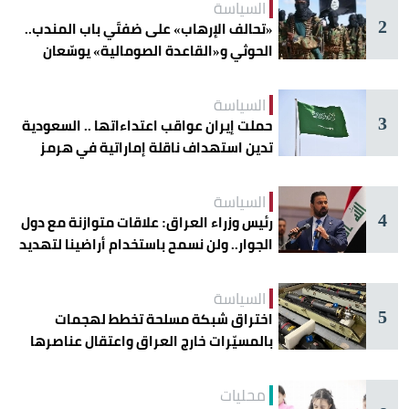
السياسة
2
«تحالف الإرهاب» على ضفتَي باب المندب..
الحوثي و«القاعدة الصومالية» يوسّعان
دائرة الخطر
السياسة
3
حملت إيران عواقب اعتداءاتها .. السعودية
تدين استهداف ناقلة إماراتية في هرمز
السياسة
4
رئيس وزراء العراق: علاقات متوازنة مع دول
الجوار.. ولن نسمح باستخدام أراضينا لتهديد
أمنها
السياسة
5
اختراق شبكة مسلحة تخطط لهجمات
بالمسيّرات خارج العراق واعتقال عناصرها
محليات