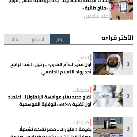
تحدت الجلطة والجاذبية.. جدة بريطانية تمشي فوق
«جناح طائرة»
منذ ساعتين
الأكثر قراءة
يوم
أسبوع
شهر
الناس
1
أول مدير لـ«أم القرى».. رحيل راشد الراجح
أحد رواد التعليم الجامعي
منوعات
2
لقاح جديد يغيّر مواجهة الإنفلونزا.. اعتماد
أول تقنية mRNA للوقاية الموسمية
منوعات
3
بقيمة 3 مليارات.. مصر تفكك تشكيلًا
عصابيًا قبل تهريب شحنة كبتاجون ضخمة