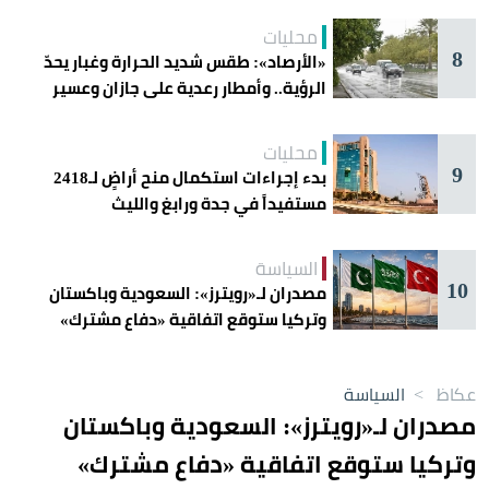
محليات
8
«الأرصاد»: طقس شديد الحرارة وغبار يحدّ
الرؤية.. وأمطار رعدية على جازان وعسير
محليات
9
بدء إجراءات استكمال منح أراضٍ لـ2418
مستفيداً في جدة ورابغ والليث
السياسة
10
مصدران لـ«رويترز»: السعودية وباكستان
وتركيا ستوقع اتفاقية «دفاع مشترك»
اليوم في جدة
عكاظ
>
السياسة
مصدران لـ«رويترز»: السعودية وباكستان
وتركيا ستوقع اتفاقية «دفاع مشترك»