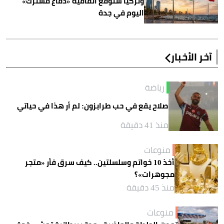
وتركيا ستوقع اتفاقية «دفاع مشترك»
اليوم في جدة
آخر الأخبار
رياضة
صلاح يقع في حب طرابزون: لم أر هذا في حياتي
منذ 41 دقيقة
منوعات
أخذ 10 خواتم وسلسلتين.. كيف سرق فأر «متجر
مجوهرات»؟
منذ 45 دقيقة
منوعات