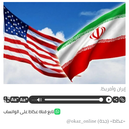
إيران وأمريكا.
--:--
تابع قناة عكاظ على الواتساب
«عكاظ» (جدة) okaz_online@