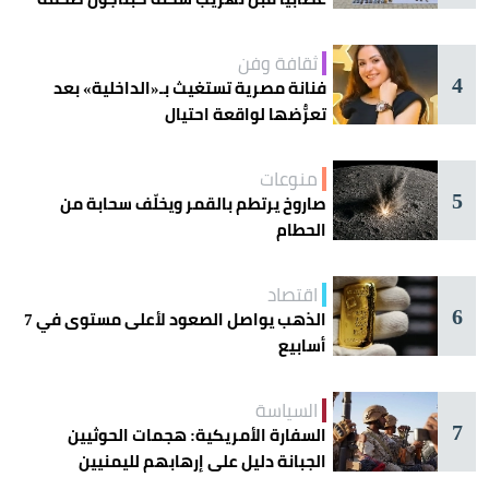
ثقافة وفن
4
فنانة مصرية تستغيث بـ«الداخلية» بعد
تعرُّضها لواقعة احتيال
منوعات
5
صاروخ يرتطم بالقمر ويخلّف سحابة من
الحطام
اقتصاد
6
الذهب يواصل الصعود لأعلى مستوى في 7
أسابيع
السياسة
7
السفارة الأمريكية: هجمات الحوثيين
الجبانة دليل على إرهابهم لليمنيين