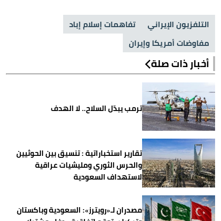
التلفزيون الإيراني
تفاهمات إسلام إباد
مفاوضات أمريكا وإيران
أخبار ذات صلة
ترمب يبدّل السلاح.. لا الهدف
تقارير استخباراتية : تنسيق بين الحوثيين
والحرس الثوري ومليشيات عراقية
لاستهداف السعودية
مصدران لـ«رويترز»: السعودية وباكستان