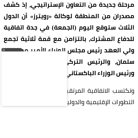
مرحلة جديدة من التعاون الإستراتيجي، إذ كشف
مصدران من المنطقة لوكالة «رويترز» أن الدول
الثلاث ستوقع اليوم (الجمعة) في جدة اتفاقية
للدفاع المشترك، بالتزامن مع قمة ثلاثية تجمع
ولي العهد رئيس مجلس الوزراء الأمير محمد بن
سلمان، والرئيس التركي رجب طيب أردوغان،
ورئيس الوزراء الباكستاني محمد شهباز شريف.
وتكتسب الاتفاقية المرتقبة أهمية خاصة في ظل
التطورات الإقليمية والدولية المتسارعة، وما تشهده
المنطقة من تحديات أمنية وسياسية، فيما يُنتظر أن
تفتح آفاقاً أوسع للتنسيق والتعاون بين الرياض وأنقرة
وإسلام آباد.