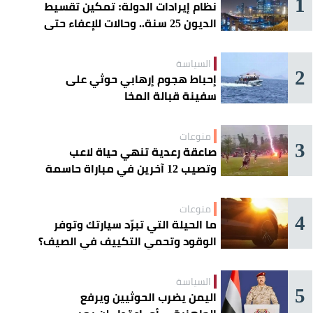
1
نظام إيرادات الدولة: تمكين تقسيط
الديون 25 سنة.. وحالات للإعفاء حتى
مليون ريال
السياسة
2
إحباط هجوم إرهابي حوثي على
سفينة قبالة المخا
منوعات
3
صاعقة رعدية تنهي حياة لاعب
وتصيب 12 آخرين في مباراة حاسمة
منوعات
4
ما الحيلة التي تبرّد سيارتك وتوفر
الوقود وتحمي التكييف في الصيف؟
السياسة
5
اليمن يضرب الحوثيين ويرفع