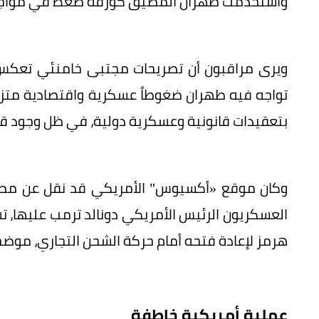
واستخدمت طهران المضيق كورقة ضغط في مواجهة ا
ويرى مراقبون أن تصريحات مجتبى خامنئي تعكس
تواجه فيه طهران ضغوطاً عسكرية واقتصادية متزا
بتعقيدات قانونية وعسكرية دولية، في ظل وجود ق
وكان موقع «أكسيوس" الأمريكي قد نقل عن مصاد
العسكريون الرئيس الأمريكي دونالد ترمب عليها،
هرمز لإعادة فتحه أمام حركة الشحن التجاري، موضح
عملية أمريكية خاطفة