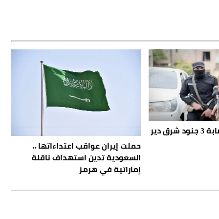
سورية: مقتل وإصابة 3 جنود شرق دير
حملت إيران عواقب اعتداءاتها ..
السعودية تدين استهداف ناقلة
إماراتية في هرمز