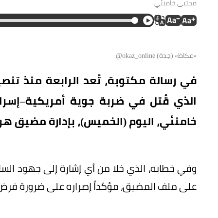
مجتبى خامنئي
«عكاظ» (جدة) okaz_online@
في رسالة مكتوبة، تُعد الرابعة منذ تنصيب
خامنئي، اليوم (الخميس)، بإدارة مضيق هر
وفي خطابه، الذي خلا من أي إشارة إلى جهود السلا
على ملف المضيق، مؤكداً إصراره على ضرورة فرض ال