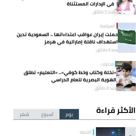
في الإدارات المستثناة
منذ 3 دقائق
السياسة
حملت إيران عواقب اعتداءاتها .. السعودية تدين
استهداف ناقلة إماراتية في هرمز
منذ 4 دقائق
محليات
«نخلة وكتاب وخط كوفي».. «التعليم» تطلق
الهوية البصرية للعام الدراسي
منذ 8 دقائق
الأكثر قراءة
يوم
أسبوع
شهر
اقتصاد