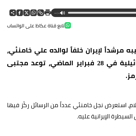
--:--
تابع قناة عكاظ على الواتساب
ه مرشداً لإيران خلفاً لوالده علي خامنئي،
الذي قُتل في ضربة جوية أمريكية–إسرائيلية في 28 فبراير الماضي، توعد مجتبى
مز.
م، استعرض نجل خامنئي عدداً من الرسائل ركّز فيها
سيطرة الإيرانية عليه.