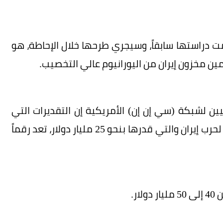
تمت دراستها سابقاً، وسيجري طرحها خلال الإحاطة، هو
مين مخزون إيران من اليورانيوم عالي التخصيب.
قال 3 مسؤولين أمريكيين لشبكة (سي إن إن) الأمريكية إن التقديرات التي
قدمها البنتاغون أمام الكونغرس للكلفة الإجمالية لحرب إيران والتي قدرها بنحو 25 مليار دولار، تعد رقماً
ر.