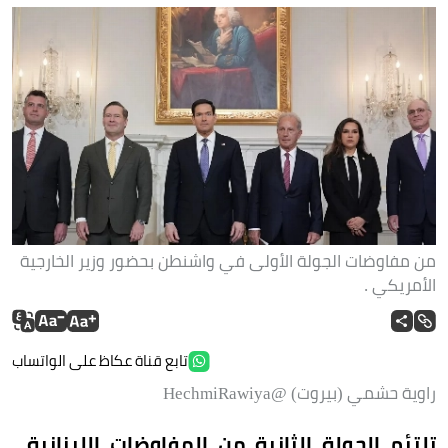
من مفاوضات الجولة الأولى في واشنطن بحضور وزير الخارجية
الأمريكي .
تابع قناة عكاظ على الواتساب
راوية حشمي (بيروت) @HechmiRawiya
تلتئم الجولة الثانية من المفاوضات اللبنانية ـ