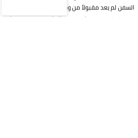
السفن لم يعد مقبولاً من وجهة نظر إيران، مشيراً إلى
ضرورة تحديد مسار جديد للملاحة، وهي عملية
تنطوي على تعقيدات فنية وقانونية واسعة.
وأوضح أن المناقشات حالياً تدور حول اعتماد مسار
مؤقت إلى حين التوصل إلى المسار الجديد، على أن
يشكل هذا الممر المؤقت أساساً للمسار الدائم
مستقبلاً.
وكان مسؤول أمريكي، تحدث أمس (الجمعة)، عن إحراز
تقدم بين إيران وسلطنة عمان قد يؤدي قريباً إلى