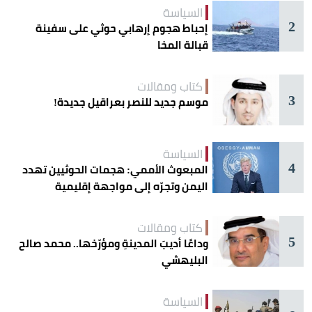
السياسة
2
إحباط هجوم إرهابي حوثي على سفينة
قبالة المخا
كتاب ومقالات
3
موسم جديد للنصر بعراقيل جديدة!
السياسة
4
المبعوث الأممي: هجمات الحوثيين تهدد
اليمن وتجرّه إلى مواجهة إقليمية
كتاب ومقالات
5
وداعًا أديبَ المدينةِ ومؤرّخها.. محمد صالح
البليهشي
السياسة