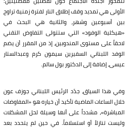
تتمحور أجندة الاجتماع حول نقطتين مفصليتين:
الأولى هي تمديد وقف إطلاق النار لفترة زمنية تراوح
بين أسبوعين وشهر، والثانية هي البحث في
«هيكلية الوفود» التي ستتولى التفاوض التقني
لاحقاً على مستوى المندوبين، إذ من المقرر أن يضم
الوفد اللبناني السفيرين سيمون كرم وعبدالستار
عيسى، إضافة إلى الدكتور بول سالم.
وفي هذا السياق، جدّد الرئيس اللبناني جوزف عون
خلال الساعات الماضية تأكيد أن خياره هو «المفاوضات
المباشرة»، مشدداً على أنها وسيلة لحل المشكلات
وليست تنازلاً أو استسلاماً. في حين لم يتحدد بعد