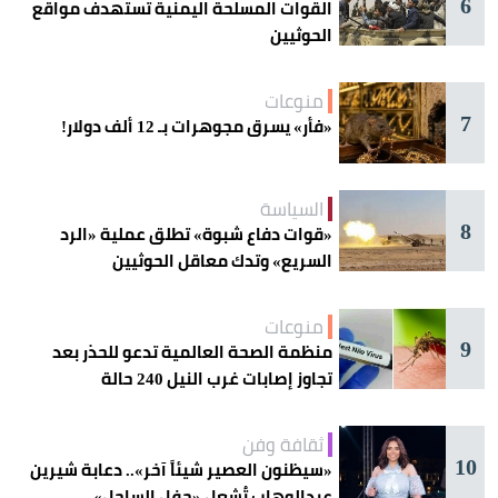
6
القوات المسلحة اليمنية تستهدف مواقع
الحوثيين
منوعات
7
«فأر» يسرق مجوهرات بـ 12 ألف دولار!
السياسة
8
«قوات دفاع شبوة» تطلق عملية «الرد
السريع» وتدك معاقل الحوثيين
منوعات
9
منظمة الصحة العالمية تدعو للحذر بعد
تجاوز إصابات غرب النيل 240 حالة
ثقافة وفن
10
«سيظنون العصير شيئاً آخر».. دعابة شيرين
عبدالوهاب تُشعل «حفل الساحل»