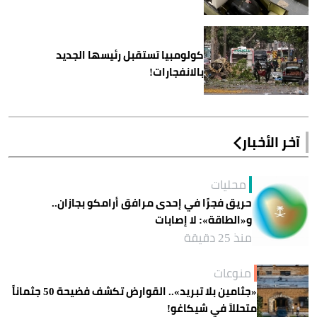
كولومبيا تستقبل رئيسها الجديد
بالانفجارات!
آخر الأخبار
محليات
حريق فجرًا في إحدى مرافق أرامكو بجازان..
و«الطاقة»: لا إصابات
منذ 25 دقيقة
منوعات
«جثامين بلا تبريد».. القوارض تكشف فضيحة 50 جثماناً
متحللاً في شيكاغو!