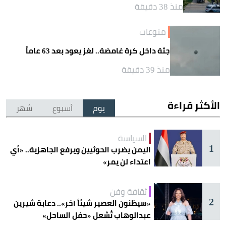
منذ 38 دقيقة
منوعات
جثة داخل كرة غامضة.. لغز يعود بعد 63 عاماً
منذ 39 دقيقة
الأكثر قراءة
يوم
أسبوع
شهر
السياسة
1
اليمن يضرب الحوثيين ويرفع الجاهزية.. «أي
اعتداء لن يمر»
ثقافة وفن
2
«سيظنون العصير شيئاً آخر».. دعابة شيرين
عبدالوهاب تُشعل «حفل الساحل»