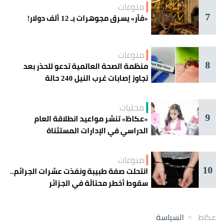
منوعات
7
«فأر» يسرق مجوهرات بـ 12 ألف دولار!
منوعات
8
منظمة الصحة العالمية تدعو للحذر بعد
تجاوز إصابات غرب النيل 240 حالة
محليات
9
«عكاظ» تنشر مواعيد انطلاقة العام
الدراسي في الإدارات المستثناة
منوعات
10
انتحلت صفة طبيبة ونفذت عشرات الجرائم..
سقوط أخطر محتالَة في الجزائر
عكاظ
>
السياسة