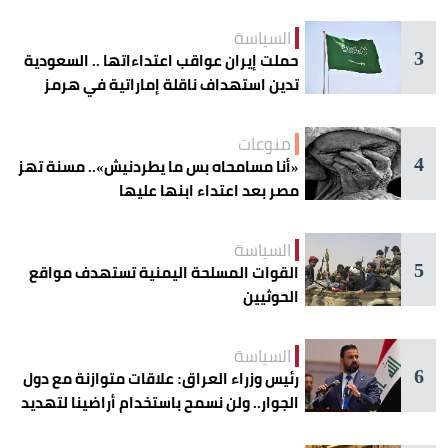
السياسة
3
حملت إيران عواقب اعتداءاتها .. السعودية
تدين استهداف ناقلة إماراتية في هرمز
منوعات
4
«أنا مسامحاه بس ما يطردنيش».. مسنة تهز
مصر بعد اعتداء ابنها عليها
السياسة
5
القوات المسلحة اليمنية تستهدف مواقع
الحوثيين
السياسة
6
رئيس وزراء العراق: علاقات متوازنة مع دول
الجوار.. ولن نسمح باستخدام أراضينا لتهديد
أمنها